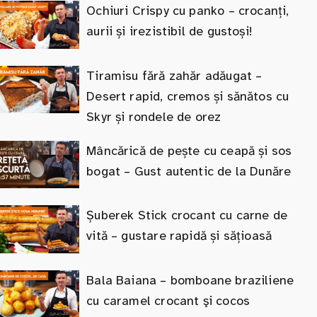
Ochiuri Crispy cu panko – crocanți,
aurii și irezistibil de gustoși!
Tiramisu fără zahăr adăugat –
Desert rapid, cremos și sănătos cu
Skyr și rondele de orez
Mâncărică de pește cu ceapă și sos
bogat – Gust autentic de la Dunăre
Șuberek Stick crocant cu carne de
vită – gustare rapidă și sățioasă
Bala Baiana – bomboane braziliene
cu caramel crocant şi cocos