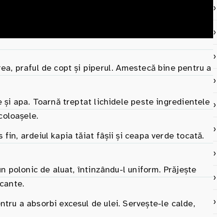
rea, praful de copt și piperul. Amestecă bine pentru a
e și apa. Toarnă treptat lichidele peste ingredientele
coloașele.
fin, ardeiul kapia tăiat fâșii și ceapa verde tocată.
un polonic de aluat, întinzându-l uniform. Prăjește
ocante.
ntru a absorbi excesul de ulei. Servește-le calde,