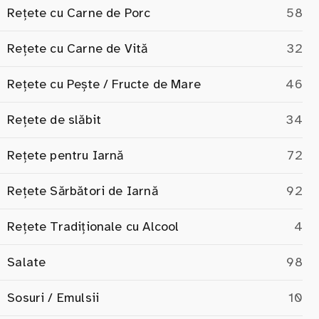
Rețete cu Carne de Porc
58
Rețete cu Carne de Vită
32
Rețete cu Pește / Fructe de Mare
46
Rețete de slăbit
34
Rețete pentru Iarnă
72
Rețete Sărbători de Iarnă
92
Rețete Tradiționale cu Alcool
4
Salate
98
Sosuri / Emulsii
10