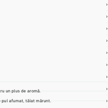
tru un plus de aromă.
e pui afumat, tăiat mărunt.