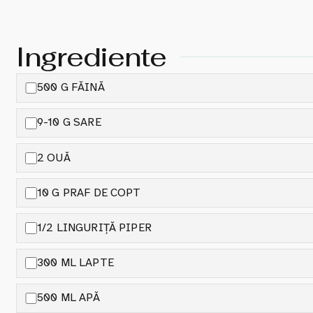
Ingrediente
500 G FĂINĂ
9-10 G SARE
2 OUĂ
10 G PRAF DE COPT
1/2 LINGURIȚĂ PIPER
300 ML LAPTE
500 ML APĂ