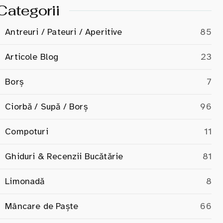
Categorii
Antreuri / Pateuri / Aperitive
85
Articole Blog
23
Borș
7
Ciorbă / Supă / Borș
96
Compoturi
11
Ghiduri & Recenzii Bucătărie
81
Limonadă
8
Mâncare de Paște
66