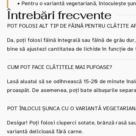
•
Pentru o variantă vegetariană, înlocuiește șun
Întrebări frecvente
POT FOLOSI ALT TIP DE FĂINĂ PENTRU CLĂTITE A
Da, poți folosi făină integrală sau făină de grâu dur
bine să ajustezi cantitatea de lichide în funcție de t
CUM POT FACE CLĂTITELE MAI PUFOASE?
Lasă aluatul să se odihnească 15-20 de minute înain
proaspăt. De asemenea, poți bate albușurile separat 
POT ÎNLOCUI ȘUNCA CU O VARIANTĂ VEGETARIAN
Desigur! Poți folosi ciuperci sotate, brânză rasă 
variantă delicioasă fără carne.