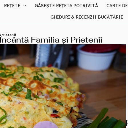
REȚETE
GĂSEȘTE REȚETA POTRIVITĂ
CARTE DE
GHIDURI & RECENZII BUCĂTĂRIE
 Prietenii
 Încântă Familia și Prietenii