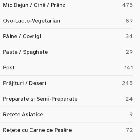
Mic Dejun / Cină / Prânz
475
Ovo-Lacto-Vegetarian
89
Pâine / Covrigi
34
Paste / Spaghete
29
Post
141
Prăjituri / Desert
245
Preparate și Semi-Preparate
24
Rețete Asiatice
9
Rețete cu Carne de Pasăre
72