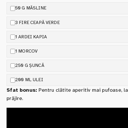
50 G MĂSLINE
3 FIRE CEAPĂ VERDE
1 ARDEI KAPIA
1 MORCOV
250 G ȘUNCĂ
200 ML ULEI
Sfat bonus:
Pentru clătite aperitiv mai pufoase, l
prăjire.