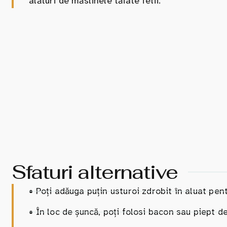
alături de măslinele tăiate felii.
Sfaturi alternative
•
Poți adăuga puțin usturoi zdrobit în aluat pen
•
În loc de șuncă, poți folosi bacon sau piept d