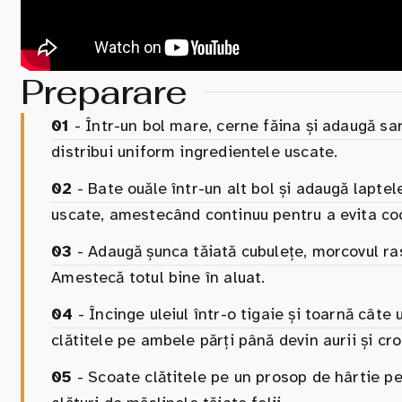
Preparare
01
- Într-un bol mare, cerne făina și adaugă sa
distribui uniform ingredientele uscate.
02
- Bate ouăle într-un alt bol și adaugă laptel
uscate, amestecând continuu pentru a evita co
03
- Adaugă șunca tăiată cubulețe, morcovul ras 
Amestecă totul bine în aluat.
04
- Încinge uleiul într-o tigaie și toarnă câte 
clătitele pe ambele părți până devin aurii și cr
05
- Scoate clătitele pe un prosop de hârtie pe