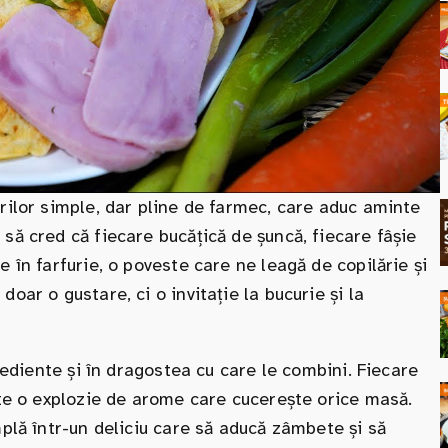
rilor simple, dar pline de farmec, care aduc aminte
să cred că fiecare bucățică de șuncă, fiecare fâșie
 în farfurie, o poveste care ne leagă de copilărie și
oar o gustare, ci o invitație la bucurie și la
grediente și în dragostea cu care le combini. Fiecare
ste o explozie de arome care cucerește orice masă.
mplă într-un deliciu care să aducă zâmbete și să