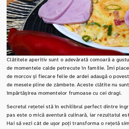
Clătitele aperitiv sunt o adevărată comoară a gustu
de momentele calde petrecute în familie. Îmi place 
de morcov și fiecare felie de ardei adaugă o poveste
de mesele pline de zâmbete. Aceste clătite nu sunt d
împărtășirea momentelor frumoase cu cei dragi.
Secretul rețetei stă în echilibrul perfect dintre in
pas este o mică aventură culinară, iar rezultatul e
Hai să vezi cât de ușor poți transforma o rețetă si