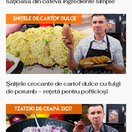
sățioasă din câteva ingrediente simple
Șnițele crocante de cartof dulce cu fulgi
de porumb – rețetă pentru pofticioși