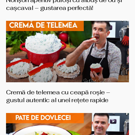
Norișori aperitiv pufoși cu albuș de ou și
cașcaval – gustarea perfectă!
Cremă de telemea cu ceapă roșie –
gustul autentic al unei rețete rapide