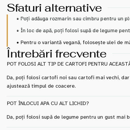
Sfaturi alternative
•
Poți adăuga rozmarin sau cimbru pentru un pl
•
În loc de apă, poți folosi supă de legume pen
•
Pentru o variantă vegană, folosește ulei de măs
Întrebări frecvente
POT FOLOSI ALT TIP DE CARTOFI PENTRU ACEAST
Da, poți folosi cartofi noi sau cartofi mai vechi, dar
ajustează timpul de coacere.
POT ÎNLOCUI APA CU ALT LICHID?
Da, poți folosi supă de legume pentru un gust mai 