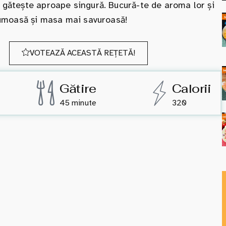
e gătește aproape singură. Bucură-te de aroma lor și
frumoasă și masa mai savuroasă!
VOTEAZĂ ACEASTĂ REȚETĂ!
Gătire
Calorii
45 minute
320