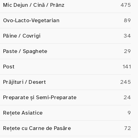
Mic Dejun / Cină / Prânz
475
Ovo-Lacto-Vegetarian
89
Pâine / Covrigi
34
Paste / Spaghete
29
Post
141
Prăjituri / Desert
245
Preparate și Semi-Preparate
24
Rețete Asiatice
9
Rețete cu Carne de Pasăre
72