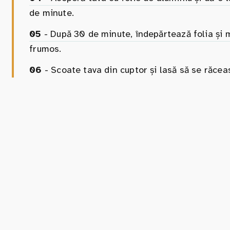
de minute.
05
- După 30 de minute, îndepărtează folia și m
frumos.
06
- Scoate tava din cuptor și lasă să se răceas