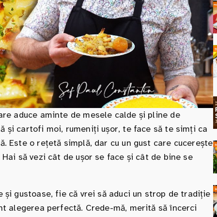
 care aduce aminte de mesele calde și pline de
 și cartofi moi, rumeniți ușor, te face să te simți ca
ă. Este o rețetă simplă, dar cu un gust care cucerește
 Hai să vezi cât de ușor se face și cât de bine se
 și gustoase, fie că vrei să aduci un strop de tradiție
unt alegerea perfectă. Crede-mă, merită să încerci