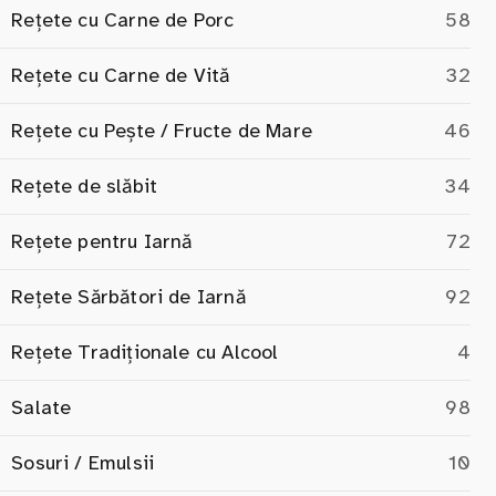
Rețete cu Carne de Porc
58
Rețete cu Carne de Vită
32
Rețete cu Pește / Fructe de Mare
46
Rețete de slăbit
34
Rețete pentru Iarnă
72
Rețete Sărbători de Iarnă
92
Rețete Tradiționale cu Alcool
4
Salate
98
Sosuri / Emulsii
10