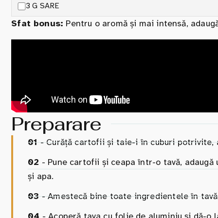
3 G SARE
Sfat bonus:
Pentru o aromă și mai intensă, adaugă 
Preparare
01
- Curăță cartofii și taie-i în cuburi potrivite,
02
- Pune cartofii și ceapa într-o tavă, adaugă u
și apa.
03
- Amestecă bine toate ingredientele în tav
04
- Acoperă tava cu folie de aluminiu și dă-o 