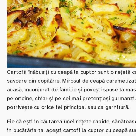
Cartofii înăbușiți cu ceapă la cuptor sunt o rețetă
savoare din copilărie. Mirosul de ceapă caramelizată
acasă, înconjurat de familie și povești spuse la mas
pe oricine, chiar și pe cei mai pretențioși gurmanzi.
potrivește cu orice fel principal sau ca garnitură.
Fie că ești în căutarea unei rețete rapide, sănătoase
în bucătăria ta, acești cartofi la cuptor cu ceapă s