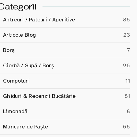
Categorii
Antreuri / Pateuri / Aperitive
85
Articole Blog
23
Borș
7
Ciorbă / Supă / Borș
96
Compoturi
11
Ghiduri & Recenzii Bucătărie
81
Limonadă
8
Mâncare de Paște
66