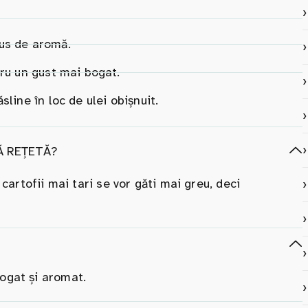
us de aromă.
tru un gust mai bogat.
line în loc de ulei obișnuit.
Ă REȚETĂ?
 cartofii mai tari se vor găti mai greu, deci
bogat și aromat.