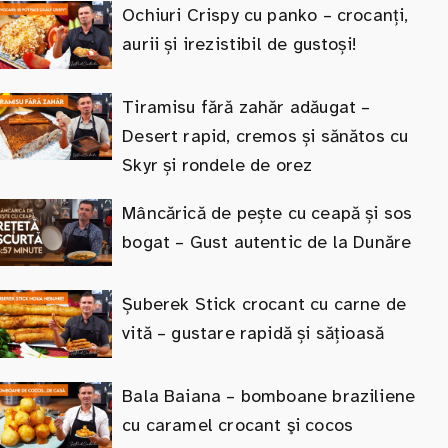
Ochiuri Crispy cu panko – crocanți,
aurii și irezistibil de gustoși!
Tiramisu fără zahăr adăugat –
Desert rapid, cremos și sănătos cu
Skyr și rondele de orez
Mâncărică de pește cu ceapă și sos
bogat – Gust autentic de la Dunăre
Șuberek Stick crocant cu carne de
vită – gustare rapidă și sățioasă
Bala Baiana – bomboane braziliene
cu caramel crocant şi cocos