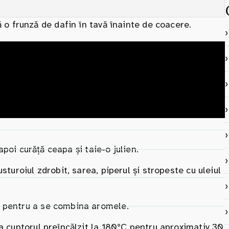
o frunză de dafin în tavă înainte de coacere.
 apoi curăță ceapa și taie-o julien.
sturoiul zdrobit, sarea, piperul și stropeste cu uleiul
ă pentru a se combina aromele.
la cuptorul preîncălzit la 180°C pentru aproximativ 30