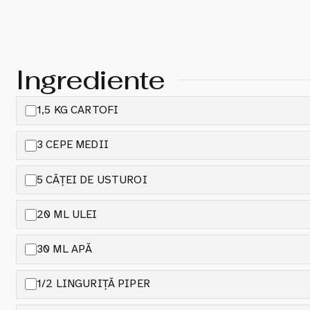
Ingrediente
1,5 KG CARTOFI
3 CEPE MEDII
5 CĂȚEI DE USTUROI
20 ML ULEI
30 ML APĂ
1/2 LINGURIȚĂ PIPER