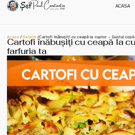
ACASA
Acasa
/
Rețete
/
Cartofi înăbușiți cu ceapă la cuptor – Gustul copilă
Cartofi înăbușiți cu ceapă la cu
farfuria ta