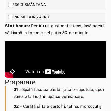
500 G SMÂNTÂNĂ
500 ML BORȘ ACRU
Sfat bonus:
Pentru un gust mai intens, lasă borșul
să fiarbă la foc mic cel puțin 30 de minute.
Preparare
01
- Spală fasolea păstăi și taie capetele, apoi
pune-o la fiert în apă cu puțină sare.
02
- Curăță și taie cartofii, țelina, morcovul și