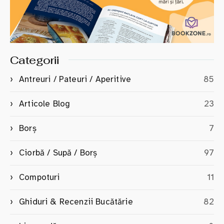
Categorii
Antreuri / Pateuri / Aperitive
85
Articole Blog
23
Borș
7
Ciorbă / Supă / Borș
97
Compoturi
11
Ghiduri & Recenzii Bucătărie
82