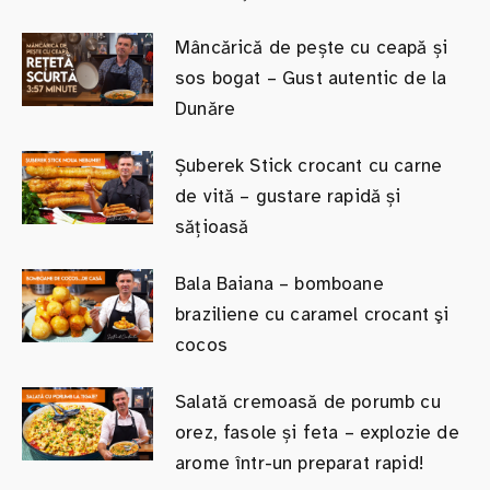
Mâncărică de pește cu ceapă și
sos bogat – Gust autentic de la
Dunăre
Șuberek Stick crocant cu carne
de vită – gustare rapidă și
sățioasă
Bala Baiana – bomboane
braziliene cu caramel crocant şi
cocos
Salată cremoasă de porumb cu
orez, fasole și feta – explozie de
arome într-un preparat rapid!