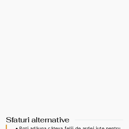
Sfaturi alternative
•
Poți adăuga câteva felii de ardei iute pentru