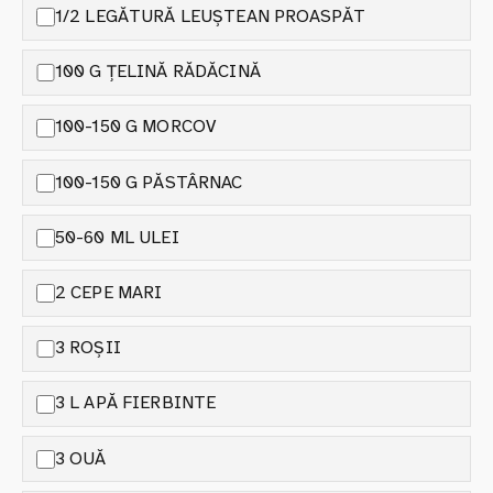
1/2 LEGĂTURĂ LEUȘTEAN PROASPĂT
100 G ȚELINĂ RĂDĂCINĂ
100-150 G MORCOV
100-150 G PĂSTÂRNAC
50-60 ML ULEI
2 CEPE MARI
3 ROȘII
3 L APĂ FIERBINTE
3 OUĂ