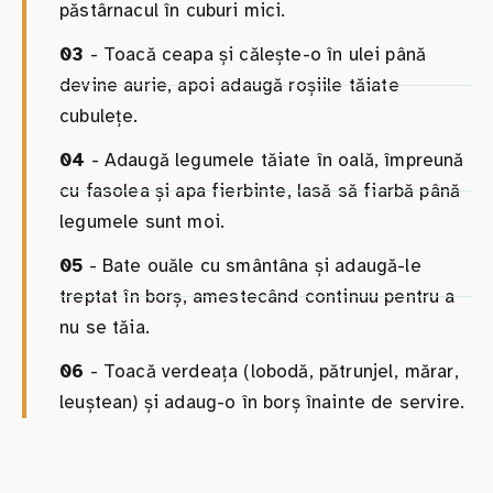
păstârnacul în cuburi mici.
03
- Toacă ceapa și călește-o în ulei până
devine aurie, apoi adaugă roșiile tăiate
cubulețe.
04
- Adaugă legumele tăiate în oală, împreună
cu fasolea și apa fierbinte, lasă să fiarbă până
legumele sunt moi.
05
- Bate ouăle cu smântâna și adaugă-le
treptat în borș, amestecând continuu pentru a
nu se tăia.
06
- Toacă verdeața (lobodă, pătrunjel, mărar,
leuștean) și adaug-o în borș înainte de servire.