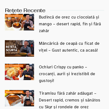
Rețete Recente
Budincă de orez cu ciocolată și
mango – desert rapid, fin și fără
zahăr
Mâncărică de ceapă cu ficat de
vițel – Gust autentic, ca acasă!
Ochiuri Crispy cu panko –
crocanți, aurii și irezistibil de
gustoși!
Tiramisu fără zahăr adăugat –
Desert rapid, cremos și sănătos
cu Skyr și rondele de orez