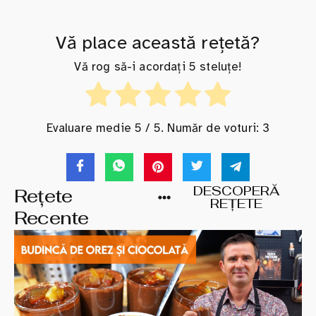
Vă place această rețetă?
Vă rog să-i acordați 5 steluțe!
Evaluare medie
5
/ 5. Număr de voturi:
3
DESCOPERĂ
Rețete
REȚETE
Recente