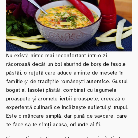
Nu există nimic mai reconfortant într-o zi
răcoroasă decât un bol aburind de borș de fasole
păstăi, o rețetă care aduce aminte de mesele în
familie și de tradițiile românești autentice. Gustul
bogat al fasolei păstăi, combinat cu legumele
proaspete și aromele ierbii proaspete, creează o
experiență culinară ce încălzește sufletul și trupul.
Este o mâncare simplă, dar plină de savoare, care
te face să te simți acasă, oriunde ai fi.