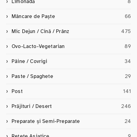
Limonadă
8
Mâncare de Paște
66
Mic Dejun / Cină / Prânz
475
Ovo-Lacto-Vegetarian
89
Pâine / Covrigi
34
Paste / Spaghete
29
Post
141
Prăjituri / Desert
246
Preparate și Semi-Preparate
24
Rețete Asiatice
9