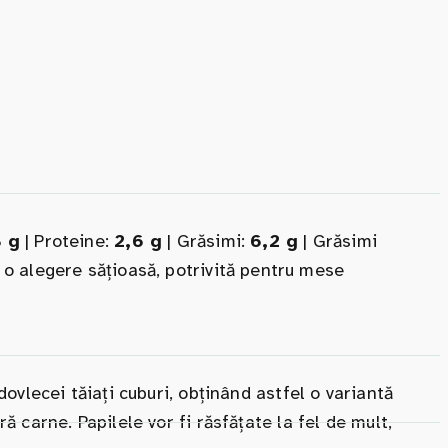
8 g
| Proteine:
2,6 g
| Grăsimi:
6,2 g
| Grăsimi
e o alegere sățioasă, potrivită pentru mese
dovlecei tăiați cuburi, obținând astfel o variantă
ă carne. Papilele vor fi răsfățate la fel de mult,