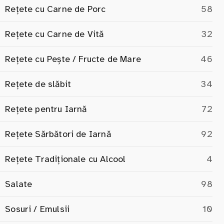
Rețete cu Carne de Porc
58
Rețete cu Carne de Vită
32
Rețete cu Pește / Fructe de Mare
46
Rețete de slăbit
34
Rețete pentru Iarnă
72
Rețete Sărbători de Iarnă
92
Rețete Tradiționale cu Alcool
4
Salate
98
Sosuri / Emulsii
10