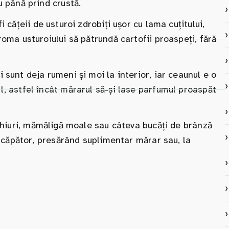
u până prind crustă.
 cățeii de usturoi zdrobiți ușor cu lama cuțitului,
oma usturoiului să pătrundă cartofii proaspeți, fără
sunt deja rumeni și moi la interior, iar ceaunul e o
, astfel încât mărarul să-și lase parfumul proaspăt
ochiuri, mămăligă moale sau câteva bucăți de brânză
încăpător, presărând suplimentar mărar sau, la