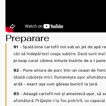
Preparare
01
- Spală bine cartofii noi sub un jet de apă r
cât să îndepărtezi coaja subțire. Dacă sunt mai m
prosop curat câteva minute înainte de a-i pune
02
- Pune untura de porc într-un ceaun de fontă
tăiată cubulețe mici. Rumenește ușor afumătura,
ardă – exact așa cum găteau bunicii la țară.
03
- Adaugă cartofii noi și amestecă ușor, să s
afumătură. Prăjește-i la foc potrivit, cu capac