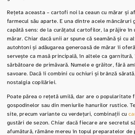
Rețeta aceasta – cartofi noi la ceaun cu mărar și a
farmecul său aparte. E una dintre acele mâncăruri g
capătă sens: de la curățatul cartofilor, la prăjire 
mărar. Chiar dacă unii ar spune că seamănă și cu alt
autohtoni și adăugarea generoasă de mărar îi oferă
servește ca masă principală, în altele ca garnitură
sărbătoare de primăvară. Numele e grăitor, fără ambig
savoare. Dacă îi combini cu ochiuri și brânză sărată
nostalgia copilăriei.
Poate părea o rețetă umilă, dar are o popularitate fa
gospodinelor sau din meniurile hanurilor rustice. Te
site, precum variante cu verdețuri, combinații cu
ca
gustări de sezon. Chiar dacă fiecare are secretul să
afumătură, rămâne mereu în topul preparatelor de 