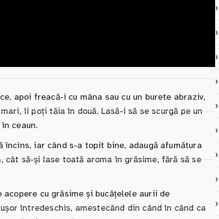
ece, apoi freacă-i cu mâna sau cu un burete abraziv,
ari, îi poți tăia în două. Lasă-i să se scurgă pe un
 în ceaun.
 încins, iar când s-a topit bine, adaugă afumătura
 cât să-și lase toată aroma în grăsime, fără să se
e acopere cu grăsime și bucățelele aurii de
ul ușor întredeschis, amestecând din când în când ca