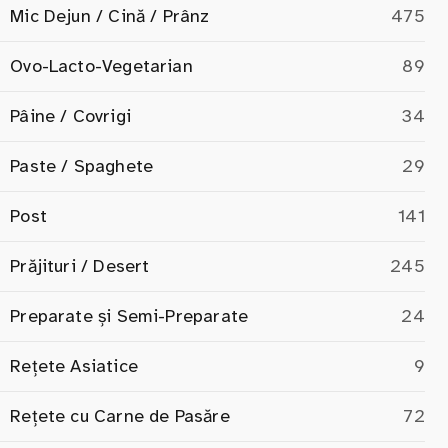
Mic Dejun / Cină / Prânz
475
Ovo-Lacto-Vegetarian
89
Pâine / Covrigi
34
Paste / Spaghete
29
Post
141
Prăjituri / Desert
245
Preparate și Semi-Preparate
24
Rețete Asiatice
9
Rețete cu Carne de Pasăre
72