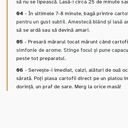
să nu se lipească. Lasă-i circa 25 de minute sa
04
- În ultimele 7-8 minute, bagă printre cartofi
pentru un gust subtil. Amestecă blând și lasă ar
să se ardă sau să devină amari.
05
- Presară mărarul tocat mărunt când cartofii 
simfonie de arome. Stinge focul și pune capacul
peste tot preparatul.
06
- Servește-i imediat, calzi, alături de ouă 
sărată. Poți plasa cartofii direct pe un platou 
dorință, un praf de sare. Merg la orice masă!