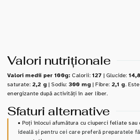
Valori nutriționale
Valori medii per 100g:
Calorii:
127
| Glucide:
14,
saturate:
2,2 g
| Sodiu:
300 mg
| Fibre:
2,1 g
. Est
energizante după activități în aer liber.
Sfaturi alternative
•
Poți înlocui afumătura cu ciuperci feliate sau 
ideală și pentru cei care preferă preparatele făr