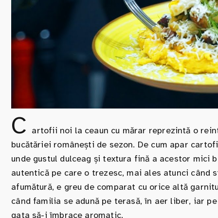
C
artofii noi la ceaun cu mărar reprezintă o reint
bucătăriei românești de sezon. De cum apar cartofi
unde gustul dulceag și textura fină a acestor mici b
autentică pe care o trezesc, mai ales atunci când sf
afumătură, e greu de comparat cu orice altă garnitur
când familia se adună pe terasă, în aer liber, iar p
gata să-i îmbrace aromatic.