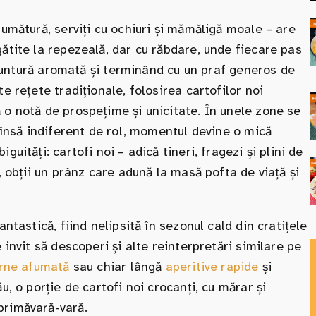
fumătură, serviți cu ochiuri și mămăligă moale – are
ătite la repezeală, dar cu răbdare, unde fiecare pas
în untură aromată și terminând cu un praf generos de
e rețete tradiționale, folosirea cartofilor noi
 o notă de prospețime și unicitate. În unele zone se
, însă indiferent de rol, momentul devine o mică
uități: cartofi noi – adică tineri, fragezi și plini de
, obții un prânz care adună la masă pofta de viață și
ntastică, fiind nelipsită în sezonul cald din cratițele
 invit să descoperi și alte reinterpretări similare pe
rne afumată
sau chiar lângă
aperitive rapide
și
u, o porție de cartofi noi crocanți, cu mărar și
primăvară-vară.