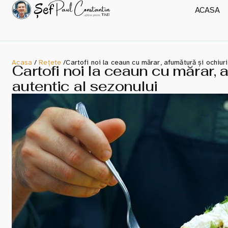
ACASA
Acasa
/
Rețete
/
Cartofi noi la ceaun cu mărar, afumătură și ochiuri
Cartofi noi la ceaun cu mărar, 
autentic al sezonului