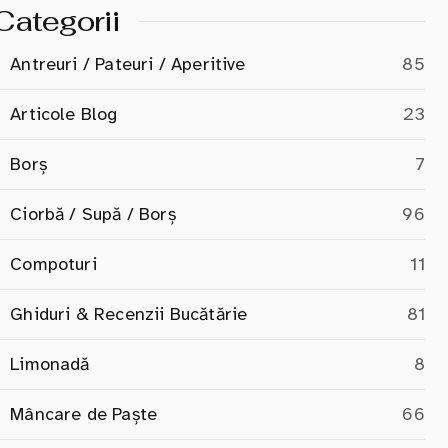
Categorii
Antreuri / Pateuri / Aperitive
85
Articole Blog
23
Borș
7
Ciorbă / Supă / Borș
96
Compoturi
11
Ghiduri & Recenzii Bucătărie
81
Limonadă
8
Mâncare de Paște
66