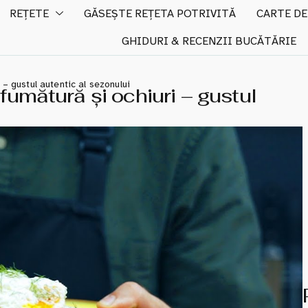
REȚETE
GĂSEȘTE REȚETA POTRIVITĂ
CARTE DE
GHIDURI & RECENZII BUCĂTĂRIE
 – gustul autentic al sezonului
afumătură și ochiuri – gustul