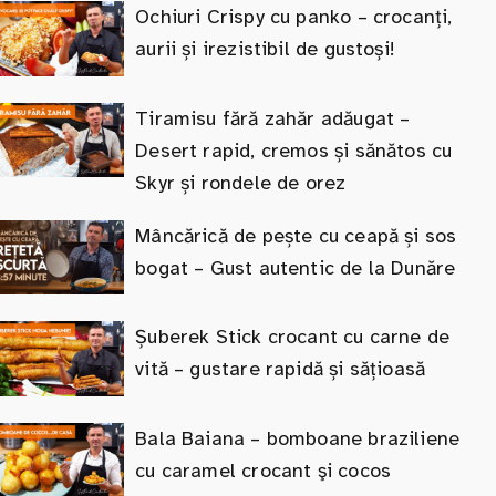
Ochiuri Crispy cu panko – crocanți,
aurii și irezistibil de gustoși!
Tiramisu fără zahăr adăugat –
Desert rapid, cremos și sănătos cu
Skyr și rondele de orez
Mâncărică de pește cu ceapă și sos
bogat – Gust autentic de la Dunăre
Șuberek Stick crocant cu carne de
vită – gustare rapidă și sățioasă
Bala Baiana – bomboane braziliene
cu caramel crocant şi cocos