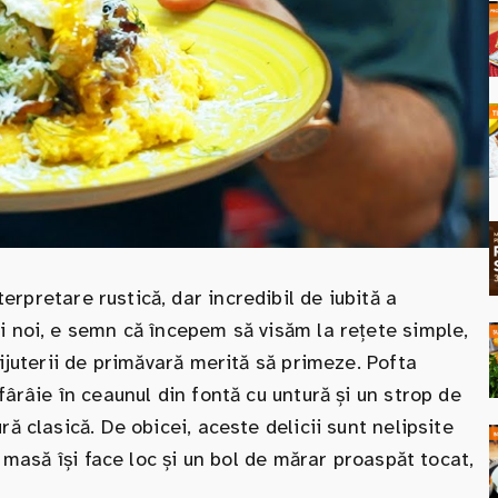
erpretare rustică, dar incredibil de iubită a
i noi, e semn că începem să visăm la rețete simple,
ijuterii de primăvară merită să primeze. Pofta
ârâie în ceaunul din fontă cu untură și un strop de
ă clasică. De obicei, aceste delicii sunt nelipsite
e masă își face loc și un bol de mărar proaspăt tocat,