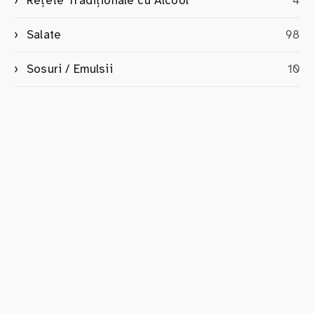
Rețete Tradiționale cu Alcool
4
Salate
98
Sosuri / Emulsii
10