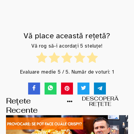
Vă place această rețetă?
Vă rog să-i acordați 5 steluțe!
Evaluare medie
5
/ 5. Număr de voturi:
1
DESCOPERĂ
Rețete
REȚETE
Recente