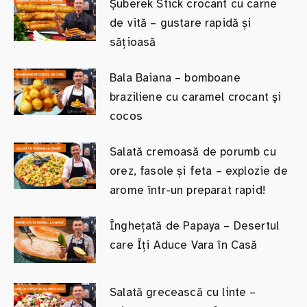
Șuberek Stick crocant cu carne
de vită – gustare rapidă și
sățioasă
Bala Baiana – bomboane
braziliene cu caramel crocant şi
cocos
Salată cremoasă de porumb cu
orez, fasole și feta – explozie de
arome într-un preparat rapid!
Înghețată de Papaya – Desertul
care Îți Aduce Vara în Casă
Salată grecească cu linte –