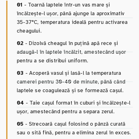
01
- Toarnă laptele într-un vas mare și
încălzește-l ușor, până ajunge la aproximativ
35-37°C, temperatura ideală pentru activarea
cheagului.
02
- Dizolvă cheagul în puțină apă rece și
adaugă-l în laptele încălzit, amestecând ușor
pentru a se distribui uniform.
03
- Acoperă vasul și lasă-l la temperatura
camerei pentru 30-40 de minute, până când
laptele se coagulează și se formează cașul.
04
- Taie cașul format în cuburi și încălzește-l
ușor, amestecând pentru a separa zerul.
05
- Strecoară cașul folosind o pânză curată
sau o sită fină, pentru a elimina zerul în exces.