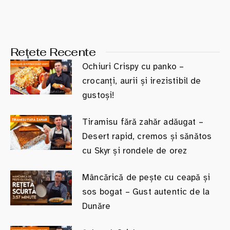
Rețete Recente
Ochiuri Crispy cu panko –
crocanți, aurii și irezistibil de
gustoși!
Tiramisu fără zahăr adăugat –
Desert rapid, cremos și sănătos
cu Skyr și rondele de orez
Mâncărică de pește cu ceapă și
sos bogat – Gust autentic de la
Dunăre