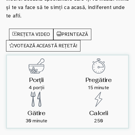
și te va face să te simți ca acasă, indiferent unde
te afli.
REȚETA VIDEO
PRINTEAZĂ
VOTEAZĂ ACEASTĂ REȚETĂ!
Porții
Pregătire
4 porții
15 minute
Gătire
Calorii
30 minute
250