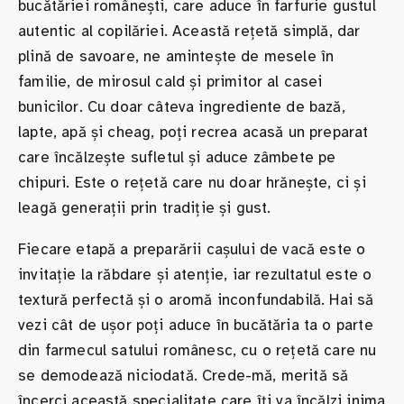
bucătăriei românești, care aduce în farfurie gustul
autentic al copilăriei. Această rețetă simplă, dar
plină de savoare, ne amintește de mesele în
familie, de mirosul cald și primitor al casei
bunicilor. Cu doar câteva ingrediente de bază,
lapte, apă și cheag, poți recrea acasă un preparat
care încălzește sufletul și aduce zâmbete pe
chipuri. Este o rețetă care nu doar hrănește, ci și
leagă generații prin tradiție și gust.
Fiecare etapă a preparării cașului de vacă este o
invitație la răbdare și atenție, iar rezultatul este o
textură perfectă și o aromă inconfundabilă. Hai să
vezi cât de ușor poți aduce în bucătăria ta o parte
din farmecul satului românesc, cu o rețetă care nu
se demodează niciodată. Crede-mă, merită să
încerci această specialitate care îți va încălzi inima