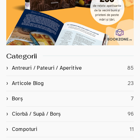
Categorii
Antreuri / Pateuri / Aperitive
85
Articole Blog
23
Borș
7
Ciorbă / Supă / Borș
96
Compoturi
11