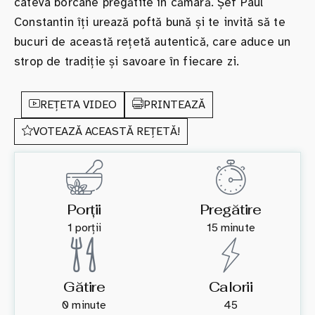
câteva borcane pregătite în cămară. Șef Paul
Constantin îți urează poftă bună și te invită să te
bucuri de această rețetă autentică, care aduce un
strop de tradiție și savoare în fiecare zi.
REȚETA VIDEO
PRINTEAZĂ
VOTEAZĂ ACEASTĂ REȚETĂ!
Porții
Pregătire
1 porții
15 minute
Gătire
Calorii
0 minute
45