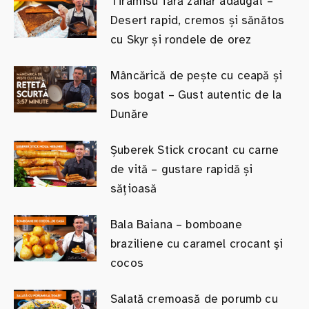
Tiramisu fără zahăr adăugat –
Desert rapid, cremos și sănătos
cu Skyr și rondele de orez
Mâncărică de pește cu ceapă și
sos bogat – Gust autentic de la
Dunăre
Șuberek Stick crocant cu carne
de vită – gustare rapidă și
sățioasă
Bala Baiana – bomboane
braziliene cu caramel crocant şi
cocos
Salată cremoasă de porumb cu