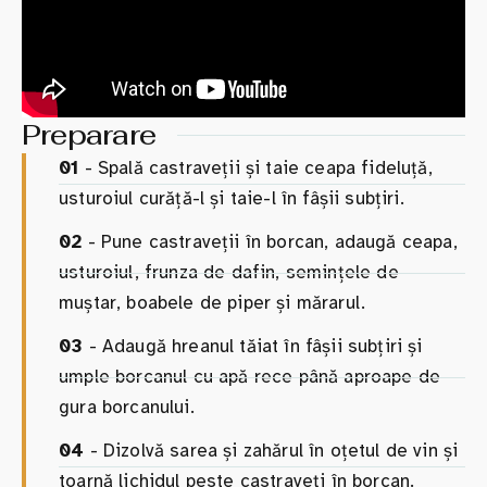
Preparare
01
- Spală castraveții și taie ceapa fideluță,
usturoiul curăță-l și taie-l în fâșii subțiri.
02
- Pune castraveții în borcan, adaugă ceapa,
usturoiul, frunza de dafin, semințele de
muștar, boabele de piper și mărarul.
03
- Adaugă hreanul tăiat în fâșii subțiri și
umple borcanul cu apă rece până aproape de
gura borcanului.
04
- Dizolvă sarea și zahărul în oțetul de vin și
toarnă lichidul peste castraveți în borcan.