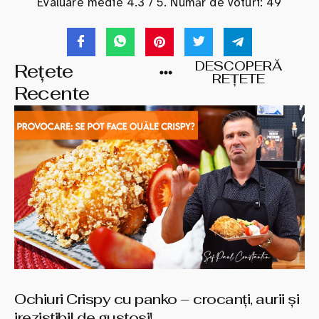
Evaluare medie
4.3
/ 5. Număr de voturi:
49
DESCOPERĂ
Rețete
REȚETE
Recente
Ochiuri Crispy cu panko – crocanți, aurii și
irezistibil de gustoși!