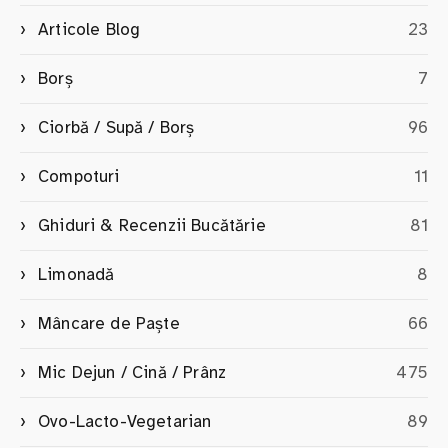
Articole Blog
23
Borș
7
Ciorbă / Supă / Borș
96
Compoturi
11
Ghiduri & Recenzii Bucătărie
81
Limonadă
8
Mâncare de Paște
66
Mic Dejun / Cină / Prânz
475
Ovo-Lacto-Vegetarian
89