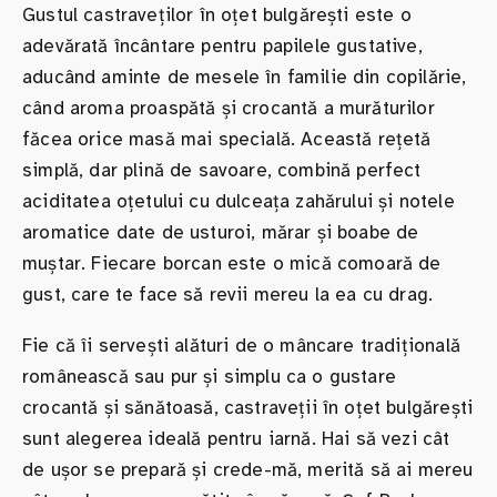
Gustul castraveților în oțet bulgărești este o
adevărată încântare pentru papilele gustative,
aducând aminte de mesele în familie din copilărie,
când aroma proaspătă și crocantă a murăturilor
făcea orice masă mai specială. Această rețetă
simplă, dar plină de savoare, combină perfect
aciditatea oțetului cu dulceața zahărului și notele
aromatice date de usturoi, mărar și boabe de
muștar. Fiecare borcan este o mică comoară de
gust, care te face să revii mereu la ea cu drag.
Fie că îi servești alături de o mâncare tradițională
românească sau pur și simplu ca o gustare
crocantă și sănătoasă, castraveții în oțet bulgărești
sunt alegerea ideală pentru iarnă. Hai să vezi cât
de ușor se prepară și crede-mă, merită să ai mereu