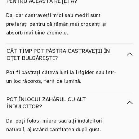
PENTRU ACEASTĂ REȚETĂ?
Da, dar castraveții mici sau medii sunt
preferați pentru că rămân mai crocanți și
absorb mai bine aromele.
CÂT TIMP POT PĂSTRA CASTRAVEȚII ÎN
OȚET BULGĂREȘTI?
Pot fi păstrați câteva luni la frigider sau într-
un loc răcoros, ferit de lumină.
POT ÎNLOCUI ZAHĂRUL CU ALT
ÎNDULCITOR?
Da, poți folosi miere sau alți îndulcitori
naturali, ajustând cantitatea după gust.