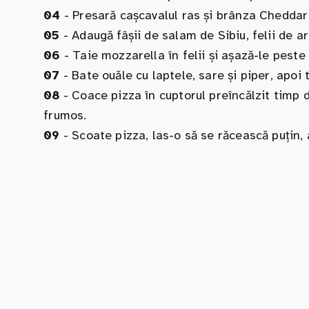
04
- Presară cașcavalul ras și brânza Cheddar
05
- Adaugă fâșii de salam de Sibiu, felii de ar
06
- Taie mozzarella în felii și așază-le peste
07
- Bate ouăle cu laptele, sare și piper, apoi
08
- Coace pizza în cuptorul preîncălzit timp
frumos.
09
- Scoate pizza, las-o să se răcească puțin, a