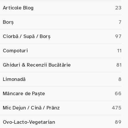
Articole Blog
23
Borș
7
Ciorbă / Supă / Borș
97
Compoturi
11
Ghiduri & Recenzii Bucătărie
81
Limonadă
8
Mâncare de Paște
66
Mic Dejun / Cină / Prânz
475
Ovo-Lacto-Vegetarian
89