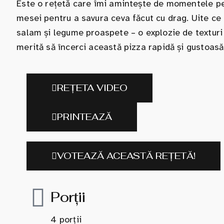
Este o rețetă care îmi amintește de momentele pet
mesei pentru a savura ceva făcut cu drag. Uite ce 
salam și legume proaspete – o explozie de texturi
merită să încerci această pizza rapidă și gustoasă 
REȚETA VIDEO
PRINTEAZĂ
VOTEAZĂ ACEASTĂ REȚETĂ!
Porții
4 porții