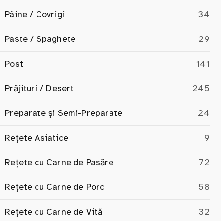
Pâine / Covrigi
34
Paste / Spaghete
29
Post
141
Prăjituri / Desert
245
Preparate și Semi-Preparate
24
Rețete Asiatice
9
Rețete cu Carne de Pasăre
72
Rețete cu Carne de Porc
58
Rețete cu Carne de Vită
32