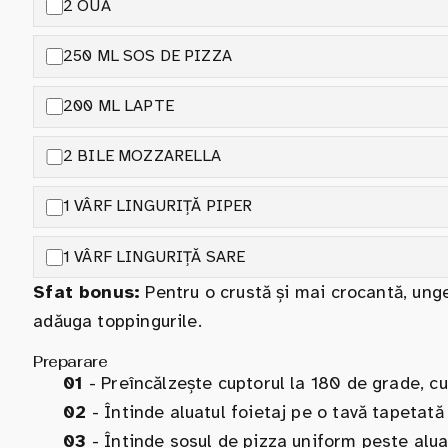
2 OUĂ
250 ML SOS DE PIZZA
200 ML LAPTE
2 BILE MOZZARELLA
1 VÂRF LINGURIȚĂ PIPER
1 VÂRF LINGURIȚĂ SARE
Sfat bonus:
Pentru o crustă și mai crocantă, unge
adăuga toppingurile.
Preparare
01
- Preîncălzește cuptorul la 180 de grade, cu 
02
- Întinde aluatul foietaj pe o tavă tapetată
03
- Întinde sosul de pizza uniform peste alua