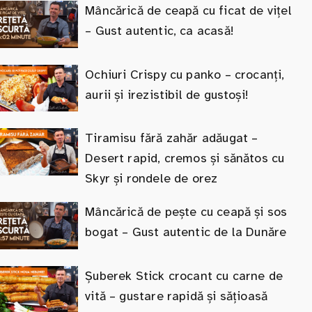
Mâncărică de ceapă cu ficat de vițel
– Gust autentic, ca acasă!
Ochiuri Crispy cu panko – crocanți,
aurii și irezistibil de gustoși!
Tiramisu fără zahăr adăugat –
Desert rapid, cremos și sănătos cu
Skyr și rondele de orez
Mâncărică de pește cu ceapă și sos
bogat – Gust autentic de la Dunăre
Șuberek Stick crocant cu carne de
vită – gustare rapidă și sățioasă