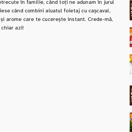
recute în familie, când toți ne adunam în jurul
iese când combini aluatul foietaj cu cașcaval,
 și arome care te cucerește instant. Crede-mă,
chiar azi!