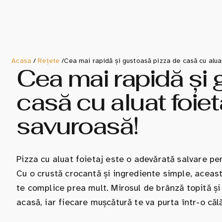
Acasa
/
Rețete
/
Cea mai rapidă și gustoasă pizza de casă cu aluat
Cea mai rapidă și 
casă cu aluat foiet
savuroasă!
Pizza cu aluat foietaj este o adevărată salvare pe
Cu o crustă crocantă și ingrediente simple, aceast
te complice prea mult. Mirosul de brânză topită și 
acasă, iar fiecare mușcătură te va purta într-o călă