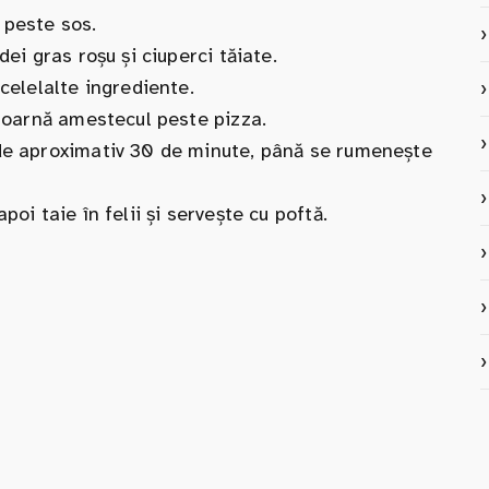
 peste sos.
dei gras roșu și ciuperci tăiate.
 celelalte ingrediente.
 toarnă amestecul peste pizza.
 de aproximativ 30 de minute, până se rumenește
poi taie în felii și servește cu poftă.