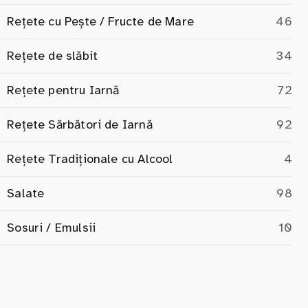
Rețete cu Pește / Fructe de Mare
46
Rețete de slăbit
34
Rețete pentru Iarnă
72
Rețete Sărbători de Iarnă
92
Rețete Tradiționale cu Alcool
4
Salate
98
Sosuri / Emulsii
10