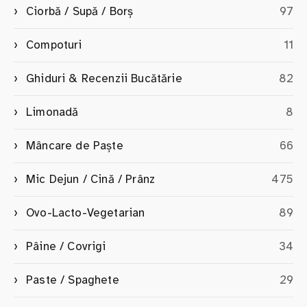
Ciorbă / Supă / Borș
97
Compoturi
11
Ghiduri & Recenzii Bucătărie
82
Limonadă
8
Mâncare de Paște
66
Mic Dejun / Cină / Prânz
475
Ovo-Lacto-Vegetarian
89
Pâine / Covrigi
34
Paste / Spaghete
29