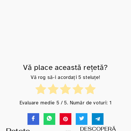
Vă place această rețetă?
Vă rog să-i acordați 5 steluțe!
Evaluare medie
5
/ 5. Număr de voturi:
1
DESCOPERĂ