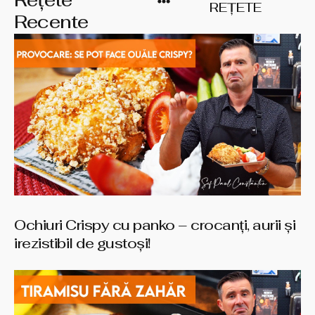
Rețete
REȚETE
Recente
Ochiuri Crispy cu panko – crocanți, aurii și
irezistibil de gustoși!