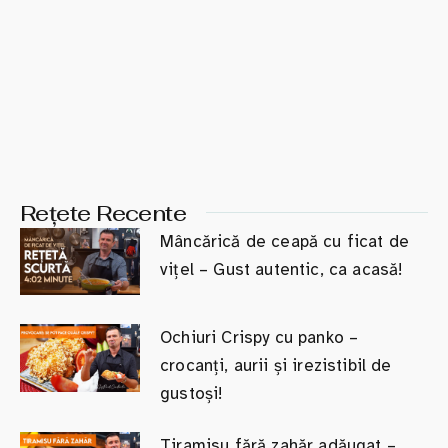
Rețete Recente
Mâncărică de ceapă cu ficat de
vițel – Gust autentic, ca acasă!
Ochiuri Crispy cu panko –
crocanți, aurii și irezistibil de
gustoși!
Tiramisu fără zahăr adăugat –