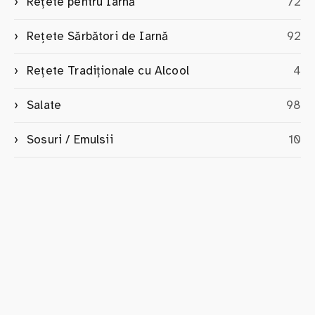
Rețete pentru Iarnă
72
Rețete Sărbători de Iarnă
92
Rețete Tradiționale cu Alcool
4
Salate
98
Sosuri / Emulsii
10