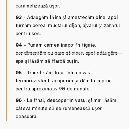
caramelizează ușor.
03
- Adăugăm făina și amestecăm bine, apoi
turnăm berea, muștarul dijon, ajvarul și zahărul
pentru sos.
04
- Punem carnea înapoi în tigaie,
condimentăm cu sare și piper, apoi adăugăm
apa și lăsăm să fiarbă puțin.
05
- Transferăm totul într-un vas
termorezistent, acoperim și dăm la cuptor
pentru aproximativ 90 de minute.
06
- La final, descoperim vasul și mai lăsăm
câteva minute să se rumenească ușor
deasupra.