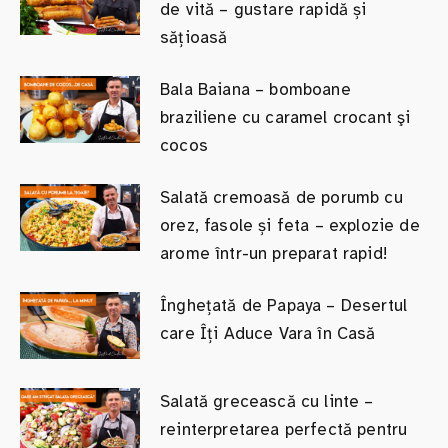
de vită – gustare rapidă și
sățioasă
Bala Baiana – bomboane
braziliene cu caramel crocant şi
cocos
Salată cremoasă de porumb cu
orez, fasole și feta – explozie de
arome într-un preparat rapid!
Înghețată de Papaya – Desertul
care Îți Aduce Vara în Casă
Salată grecească cu linte –
reinterpretarea perfectă pentru