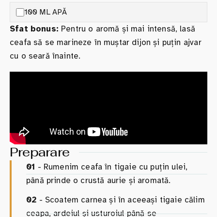
100 ML APĂ
Sfat bonus:
Pentru o aromă și mai intensă, lasă
ceafa să se marineze în muștar dijon și puțin ajvar
cu o seară înainte.
Preparare
01
- Rumenim ceafa în tigaie cu puțin ulei,
până prinde o crustă aurie și aromată.
02
- Scoatem carnea și în aceeași tigaie călim
ceapa, ardeiul și usturoiul până se