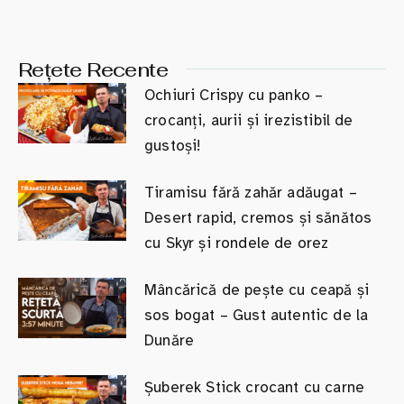
Rețete Recente
Ochiuri Crispy cu panko –
crocanți, aurii și irezistibil de
gustoși!
Tiramisu fără zahăr adăugat –
Desert rapid, cremos și sănătos
cu Skyr și rondele de orez
Mâncărică de pește cu ceapă și
sos bogat – Gust autentic de la
Dunăre
Șuberek Stick crocant cu carne