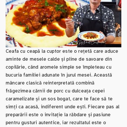
Ceafa cu ceapă la cuptor este o rețetă care aduce
aminte de mesele calde și pline de savoare din
copilărie, când aromele simple se împleteau cu
bucuria familiei adunate în jurul mesei. Această
mâncare clasică reinterpretată combină
frăgezimea cărnii de porc cu dulceața cepei
caramelizate și un sos bogat, care te face să te
simți ca acasă, indiferent unde ești. Fiecare pas al
preparării este o invitație la răbdare și pasiune
pentru gusturi autentice, iar rezultatul este o