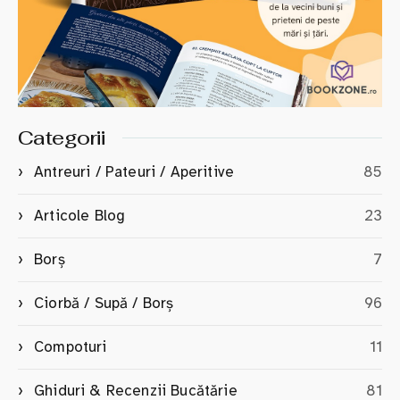
Categorii
Antreuri / Pateuri / Aperitive
85
Articole Blog
23
Borș
7
Ciorbă / Supă / Borș
96
Compoturi
11
Ghiduri & Recenzii Bucătărie
81