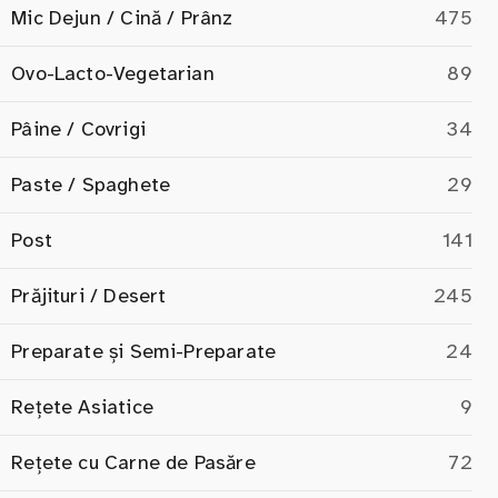
Mic Dejun / Cină / Prânz
475
Ovo-Lacto-Vegetarian
89
Pâine / Covrigi
34
Paste / Spaghete
29
Post
141
Prăjituri / Desert
245
Preparate și Semi-Preparate
24
Rețete Asiatice
9
Rețete cu Carne de Pasăre
72