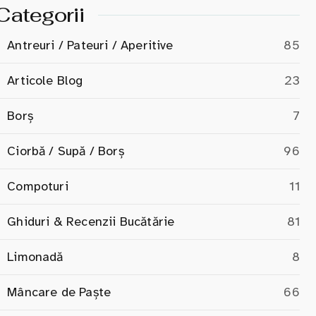
Categorii
Antreuri / Pateuri / Aperitive
85
Articole Blog
23
Borș
7
Ciorbă / Supă / Borș
96
Compoturi
11
Ghiduri & Recenzii Bucătărie
81
Limonadă
8
Mâncare de Paște
66