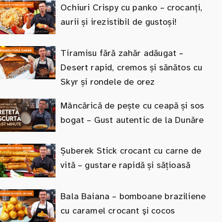
Ochiuri Crispy cu panko – crocanți,
aurii și irezistibil de gustoși!
Tiramisu fără zahăr adăugat –
Desert rapid, cremos și sănătos cu
Skyr și rondele de orez
Mâncărică de pește cu ceapă și sos
bogat – Gust autentic de la Dunăre
Șuberek Stick crocant cu carne de
vită – gustare rapidă și sățioasă
Bala Baiana – bomboane braziliene
cu caramel crocant şi cocos