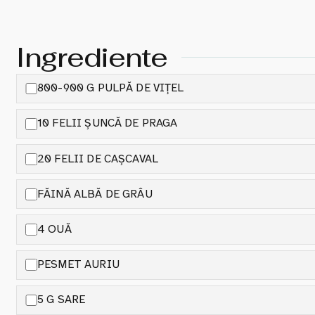
Ingrediente
800-900 G PULPĂ DE VIȚEL
10 FELII ȘUNCĂ DE PRAGA
20 FELII DE CAȘCAVAL
FĂINĂ ALBĂ DE GRÂU
4 OUĂ
PESMET AURIU
5 G SARE