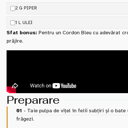
2 G PIPER
1 L ULEI
Sfat bonus:
Pentru un Cordon Bleu cu adevărat croc
prăjire.
Preparare
01
- Taie pulpa de vițel în felii subțiri și o bat
frăgezi.