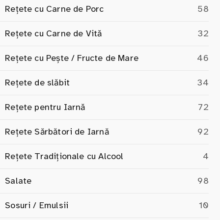
Rețete cu Carne de Porc
58
Rețete cu Carne de Vită
32
Rețete cu Pește / Fructe de Mare
46
Rețete de slăbit
34
Rețete pentru Iarnă
72
Rețete Sărbători de Iarnă
92
Rețete Tradiționale cu Alcool
4
Salate
98
Sosuri / Emulsii
10