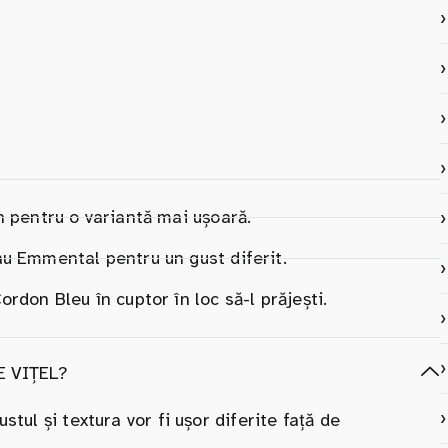
n pentru o variantă mai ușoară.
u Emmental pentru un gust diferit.
rdon Bleu în cuptor în loc să-l prăjești.
E VIȚEL?
stul și textura vor fi ușor diferite față de