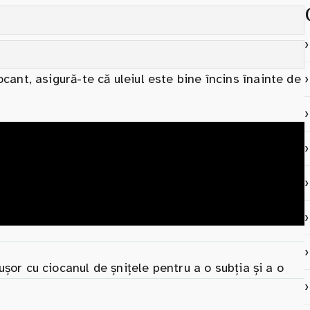
ant, asigură-te că uleiul este bine încins înainte de
e ușor cu ciocanul de șnițele pentru a o subția și a o