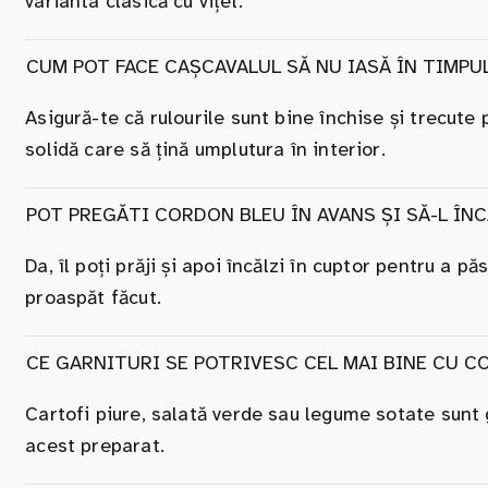
varianta clasică cu vițel.
CUM POT FACE CAȘCAVALUL SĂ NU IASĂ ÎN TIMPUL
Asigură-te că rulourile sunt bine închise și trecute
solidă care să țină umplutura în interior.
POT PREGĂTI CORDON BLEU ÎN AVANS ȘI SĂ-L ÎN
Da, îl poți prăji și apoi încălzi în cuptor pentru a p
proaspăt făcut.
CE GARNITURI SE POTRIVESC CEL MAI BINE CU C
Cartofi piure, salată verde sau legume sotate sunt
acest preparat.