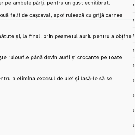
r pe ambele părți, pentru un gust echilibrat.
ouă felii de cașcaval, apoi rulează cu grijă carnea
bătute și, la final, prin pesmetul auriu pentru a obține
ște rulourile până devin aurii și crocante pe toate
tru a elimina excesul de ulei și lasă-le să se