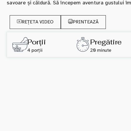
savoare și căldură. Să începem aventura gustului î
REȚETA VIDEO
PRINTEAZĂ
Porții
Pregătire
4 porții
20 minute