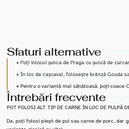
Sfaturi alternative
•
Poți înlocui șunca de Praga cu șuncă de curca
•
În loc de cașcaval, folosește brânză Gouda sa
•
Pentru o variantă mai sănătoasă, poți coace Co
Întrebări frecvente
POT FOLOSI ALT TIP DE CARNE ÎN LOC DE PULPĂ D
Da, poți folosi piept de pui sau carne de porc, dar gu