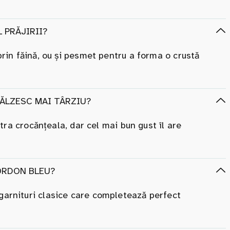
 PRĂJIRII?
 prin făină, ou și pesmet pentru a forma o crustă
CĂLZESC MAI TÂRZIU?
ăstra crocănțeala, dar cel mai bun gust îl are
ORDON BLEU?
 garnituri clasice care completează perfect