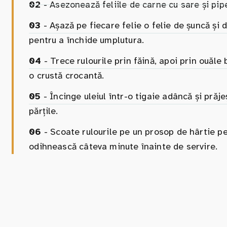
02
- Asezonează feliile de carne cu sare și pipe
03
- Așază pe fiecare felie o felie de șuncă și d
pentru a închide umplutura.
04
- Trece rulourile prin făină, apoi prin ouăle 
o crustă crocantă.
05
- Încinge uleiul într-o tigaie adâncă și prăje
părțile.
06
- Scoate rulourile pe un prosop de hârtie pen
odihnească câteva minute înainte de servire.