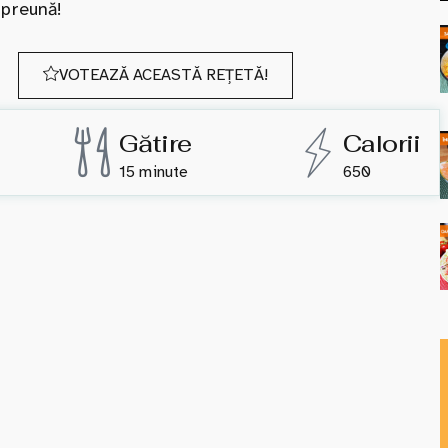
mpreună!
VOTEAZĂ ACEASTĂ REȚETĂ!
Gătire
Calorii
15 minute
650