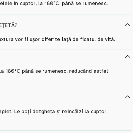
telele în cuptor, la 180°C, până se rumenesc.
REȚETĂ?
extura vor fi ușor diferite față de ficatul de vită.
or la 180°C până se rumenesc, reducând astfel
plet. Le poți dezgheța și reîncălzi la cuptor