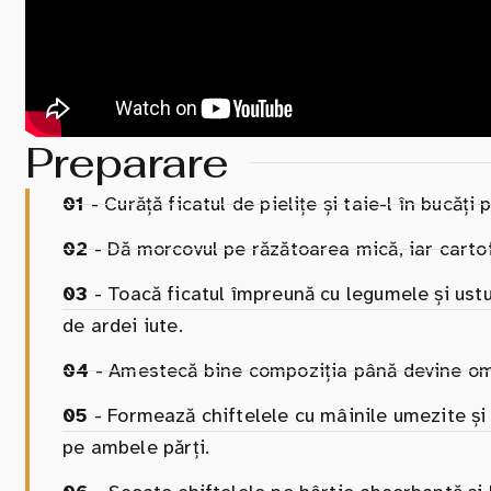
Preparare
01
- Curăță ficatul de pielițe și taie-l în bucăți 
02
- Dă morcovul pe răzătoarea mică, iar cartofi
03
- Toacă ficatul împreună cu legumele și usturo
de ardei iute.
04
- Amestecă bine compoziția până devine om
05
- Formează chiftelele cu mâinile umezite și
pe ambele părți.