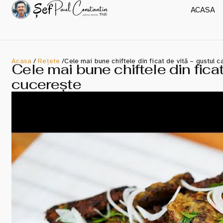
ACASA
Acasa
/
Rețete
/
Cele mai bune chiftele din ficat de vită – gustul 
Cele mai bune chiftele din ficat
cucerește