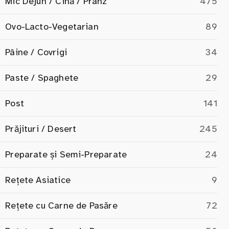
Mic Dejun / Cină / Prânz
475
Ovo-Lacto-Vegetarian
89
Pâine / Covrigi
34
Paste / Spaghete
29
Post
141
Prăjituri / Desert
245
Preparate și Semi-Preparate
24
Rețete Asiatice
9
Rețete cu Carne de Pasăre
72