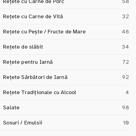
Rețete cu Carne de Porc
58
Rețete cu Carne de Vită
32
Rețete cu Pește / Fructe de Mare
46
Rețete de slăbit
34
Rețete pentru Iarnă
72
Rețete Sărbători de Iarnă
92
Rețete Tradiționale cu Alcool
4
Salate
98
Sosuri / Emulsii
10