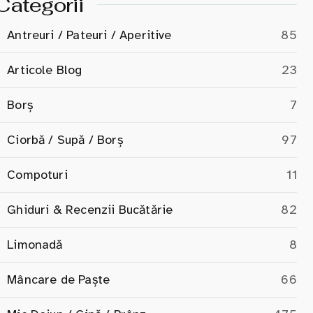
Categorii
Antreuri / Pateuri / Aperitive
85
Articole Blog
23
Borș
7
Ciorbă / Supă / Borș
97
Compoturi
11
Ghiduri & Recenzii Bucătărie
82
Limonadă
8
Mâncare de Paște
66