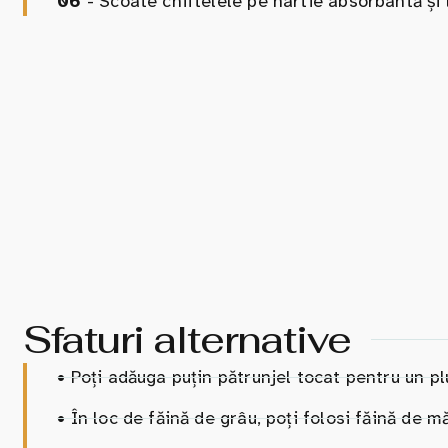
06
- Scoate chiftelele pe hârtie absorbantă și l
Sfaturi alternative
•
Poți adăuga puțin pătrunjel tocat pentru un p
•
În loc de făină de grâu, poți folosi făină de mă