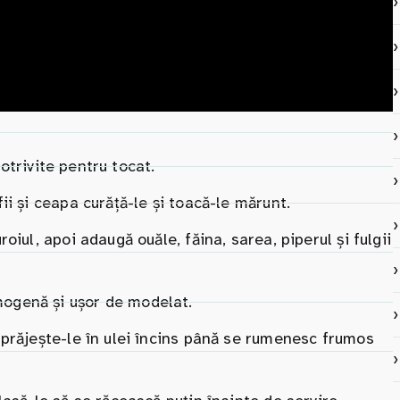
potrivite pentru tocat.
i și ceapa curăță-le și toacă-le mărunt.
iul, apoi adaugă ouăle, făina, sarea, piperul și fulgii
ogenă și ușor de modelat.
 prăjește-le în ulei încins până se rumenesc frumos