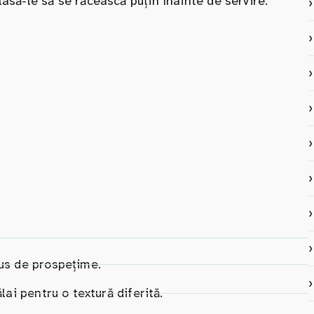
asă-le să se răcească puțin înainte de servire.
lus de prospețime.
lai pentru o textură diferită.