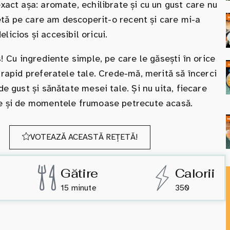
xact așa: aromate, echilibrate și cu un gust care nu
ețetă pe care am descoperit-o recent și care mi-a
icios și accesibil oricui.
s! Cu ingrediente simple, pe care le găsești în orice
 rapid preferatele tale. Crede-mă, merită să încerci
de gust și sănătate mesei tale. Și nu uita, fiecare
ție și de momentele frumoase petrecute acasă.
VOTEAZĂ ACEASTĂ REȚETĂ!
Gătire
Calorii
15 minute
350