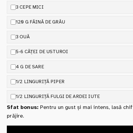
3 CEPE MICI
120 G FĂINĂ DE GRÂU
3 OUĂ
5-6 CĂȚEI DE USTUROI
4 G DE SARE
1/2 LINGURIȚĂ PIPER
1/2 LINGURIȚĂ FULGI DE ARDEI IUTE
Sfat bonus:
Pentru un gust și mai intens, lasă chif
prăjire.