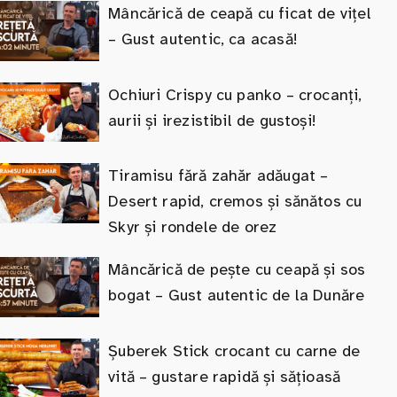
Mâncărică de ceapă cu ficat de vițel
– Gust autentic, ca acasă!
Ochiuri Crispy cu panko – crocanți,
aurii și irezistibil de gustoși!
Tiramisu fără zahăr adăugat –
Desert rapid, cremos și sănătos cu
Skyr și rondele de orez
Mâncărică de pește cu ceapă și sos
bogat – Gust autentic de la Dunăre
Șuberek Stick crocant cu carne de
vită – gustare rapidă și sățioasă