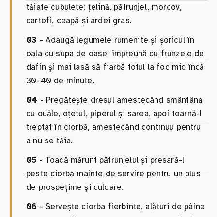
tăiate cubulețe: țelină, pătrunjel, morcov,
cartofi, ceapă și ardei gras.
03
- Adaugă legumele rumenite și șoricul în
oala cu supa de oase, împreună cu frunzele de
dafin și mai lasă să fiarbă totul la foc mic încă
30-40 de minute.
04
- Pregătește dresul amestecând smântâna
cu ouăle, oțetul, piperul și sarea, apoi toarnă-l
treptat în ciorbă, amestecând continuu pentru
a nu se tăia.
05
- Toacă mărunt pătrunjelul și presară-l
peste ciorbă înainte de servire pentru un plus
de prospețime și culoare.
06
- Servește ciorba fierbinte, alături de pâine