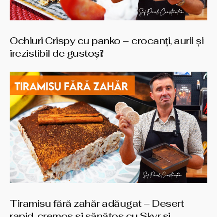
Ochiuri Crispy cu panko – crocanți, aurii și
irezistibil de gustoși!
Tiramisu fără zahăr adăugat – Desert
rapid, cremos și sănătos cu Skyr și