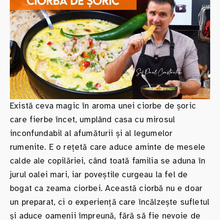
Există ceva magic în aroma unei ciorbe de șoric
care fierbe încet, umplând casa cu mirosul
inconfundabil al afumăturii și al legumelor
rumenite. E o rețetă care aduce aminte de mesele
calde ale copilăriei, când toată familia se aduna în
jurul oalei mari, iar poveștile curgeau la fel de
bogat ca zeama ciorbei. Această ciorbă nu e doar
un preparat, ci o experiență care încălzește sufletul
și aduce oamenii împreună, fără să fie nevoie de