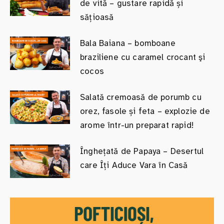
de vită – gustare rapidă și
sățioasă
Bala Baiana – bomboane
braziliene cu caramel crocant şi
cocos
Salată cremoasă de porumb cu
orez, fasole și feta – explozie de
arome într-un preparat rapid!
Înghețată de Papaya – Desertul
care Îți Aduce Vara în Casă