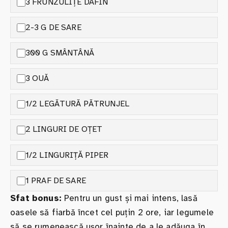
3 FRUNZULIȚE DAFIN
2-3 G DE SARE
300 G SMÂNTÂNĂ
3 OUĂ
1/2 LEGĂTURĂ PĂTRUNJEL
2 LINGURI DE OȚET
1/2 LINGURIȚĂ PIPER
1 PRAF DE SARE
Sfat bonus:
Pentru un gust și mai intens, lasă
oasele să fiarbă încet cel puțin 2 ore, iar legumele
să se rumenească ușor înainte de a le adăuga în