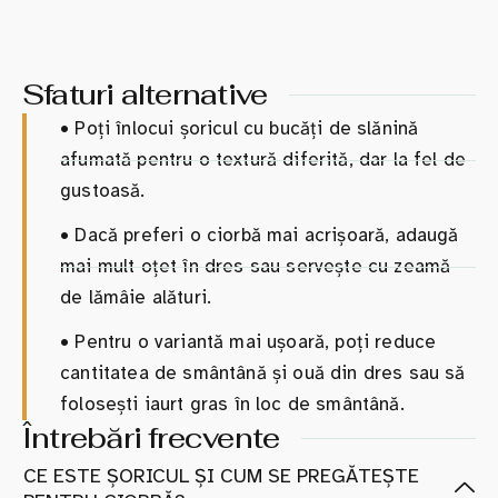
Sfaturi alternative
•
Poți înlocui șoricul cu bucăți de slănină
afumată pentru o textură diferită, dar la fel de
gustoasă.
•
Dacă preferi o ciorbă mai acrișoară, adaugă
mai mult oțet în dres sau servește cu zeamă
de lămâie alături.
•
Pentru o variantă mai ușoară, poți reduce
cantitatea de smântână și ouă din dres sau să
folosești iaurt gras în loc de smântână.
Întrebări frecvente
CE ESTE ȘORICUL ȘI CUM SE PREGĂTEȘTE