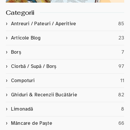
Categorii
Antreuri / Pateuri / Aperitive
85
Articole Blog
23
Borș
7
Ciorbă / Supă / Borș
97
Compoturi
11
Ghiduri & Recenzii Bucătărie
82
Limonadă
8
Mâncare de Paște
66