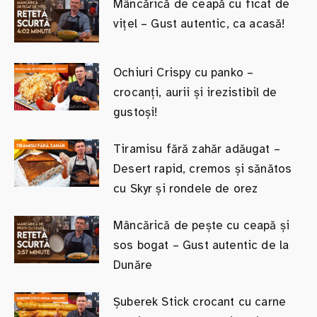
Mâncărică de ceapă cu ficat de
vițel – Gust autentic, ca acasă!
Ochiuri Crispy cu panko –
crocanți, aurii și irezistibil de
gustoși!
Tiramisu fără zahăr adăugat –
Desert rapid, cremos și sănătos
cu Skyr și rondele de orez
Mâncărică de pește cu ceapă și
sos bogat – Gust autentic de la
Dunăre
Șuberek Stick crocant cu carne