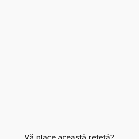
Vă place această rețetă?