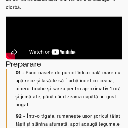
ciorbă.
Preparare
01
- Pune oasele de purcel într-o oală mare cu
apă rece și lasă-le să fiarbă încet cu ceapa,
piperul boabe și sarea pentru aproximativ 1 oră
și jumătate, până când zeama capătă un gust
bogat.
02
- Într-o tigaie, rumenește ușor șoricul tăiat
fâșii și slănina afumată, apoi adaugă legumele