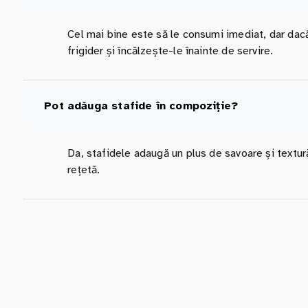
Cel mai bine este să le consumi imediat, dar dacă
frigider și încălzește-le înainte de servire.
Pot adăuga stafide în compoziție?
Da, stafidele adaugă un plus de savoare și textu
rețetă.