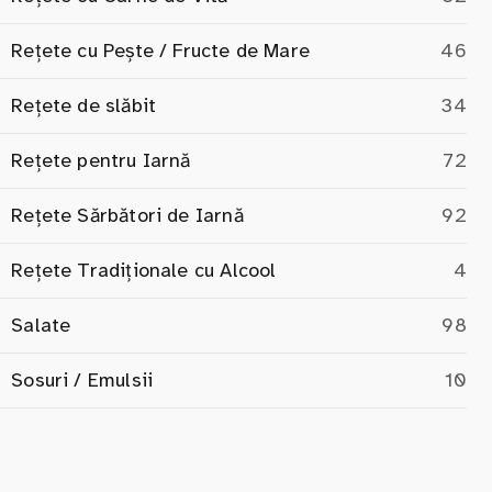
Rețete cu Pește / Fructe de Mare
46
Rețete de slăbit
34
Rețete pentru Iarnă
72
Rețete Sărbători de Iarnă
92
Rețete Tradiționale cu Alcool
4
Salate
98
Sosuri / Emulsii
10