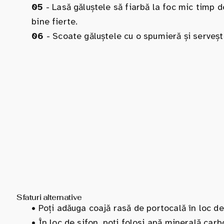
05
- Lasă găluștele să fiarbă la foc mic timp d
bine fierte.
06
- Scoate găluștele cu o spumieră și serveșt
Sfaturi alternative
•
Poți adăuga coajă rasă de portocală în loc de
•
În loc de sifon, poți folosi apă minerală car