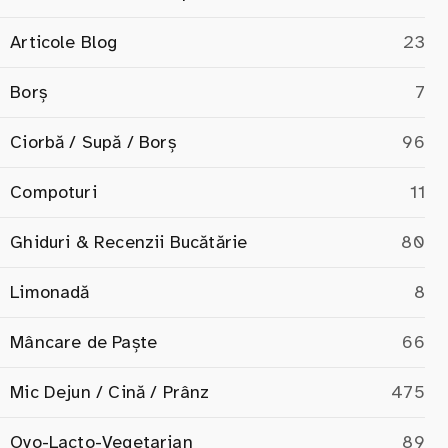
Articole Blog
23
Borș
7
Ciorbă / Supă / Borș
96
Compoturi
11
Ghiduri & Recenzii Bucătărie
80
Limonadă
8
Mâncare de Paște
66
Mic Dejun / Cină / Prânz
475
Ovo-Lacto-Vegetarian
89