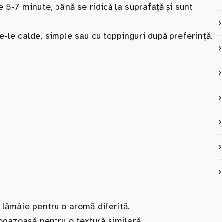
e 5-7 minute, până se ridică la suprafață și sunt
e-le calde, simple sau cu toppinguri după preferință.
 lămâie pentru o aromă diferită.
bogazoasă pentru o textură similară.