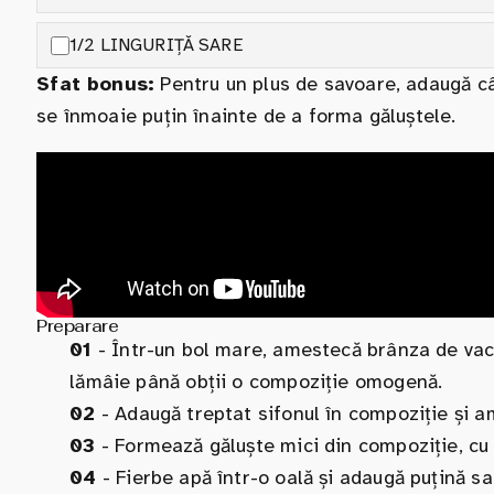
1/2 LINGURIȚĂ SARE
Sfat bonus:
Pentru un plus de savoare, adaugă câ
se înmoaie puțin înainte de a forma găluștele.
Preparare
01
- Într-un bol mare, amestecă brânza de vaci 
lămâie până obții o compoziție omogenă.
02
- Adaugă treptat sifonul în compoziție și a
03
- Formează găluște mici din compoziție, cu a
04
- Fierbe apă într-o oală și adaugă puțină sa