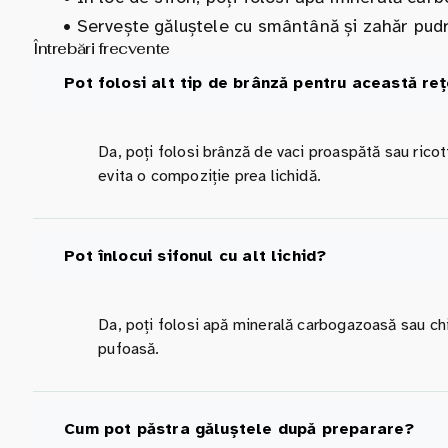
•
Servește găluștele cu smântână și zahăr pudră
Întrebări frecvente
Pot folosi alt tip de brânză pentru această re
Da, poți folosi brânză de vaci proaspătă sau ricot
evita o compoziție prea lichidă.
Pot înlocui sifonul cu alt lichid?
Da, poți folosi apă minerală carbogazoasă sau chia
pufoasă.
Cum pot păstra găluștele după preparare?