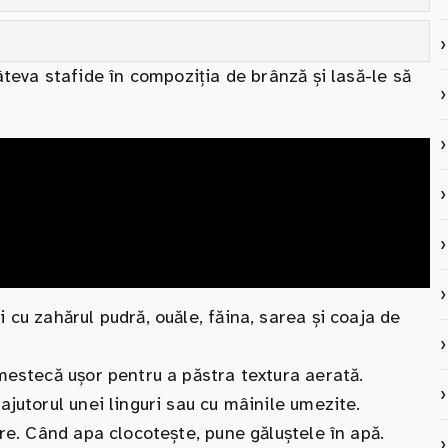
teva stafide în compoziția de brânză și lasă-le să
cu zahărul pudră, ouăle, făina, sarea și coaja de
mestecă ușor pentru a păstra textura aerată.
jutorul unei linguri sau cu mâinile umezite.
re. Când apa clocotește, pune găluștele în apă.