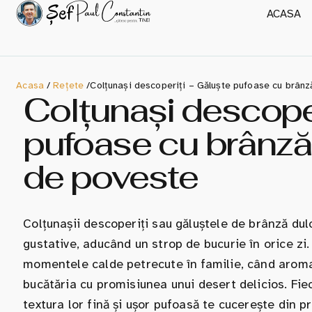
ACASA
Acasa
/
Rețete
/
Colțunași descoperiți – Găluște pufoase cu brânz
Colțunași descoper
pufoase cu brânză 
de poveste
Colțunașii descoperiți sau găluștele de brânză du
gustative, aducând un strop de bucurie în orice zi
momentele calde petrecute în familie, când aroma
bucătăria cu promisiunea unui desert delicios. Fie
textura lor fină și ușor pufoasă te cucerește din pr