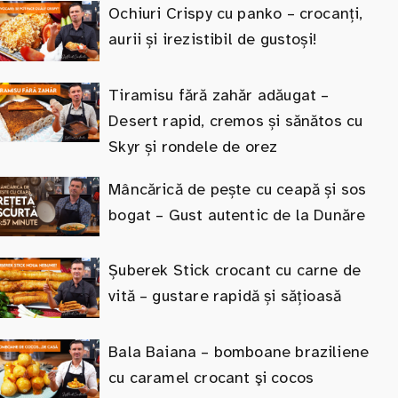
Ochiuri Crispy cu panko – crocanți,
aurii și irezistibil de gustoși!
Tiramisu fără zahăr adăugat –
Desert rapid, cremos și sănătos cu
Skyr și rondele de orez
Mâncărică de pește cu ceapă și sos
bogat – Gust autentic de la Dunăre
Șuberek Stick crocant cu carne de
vită – gustare rapidă și sățioasă
Bala Baiana – bomboane braziliene
cu caramel crocant şi cocos