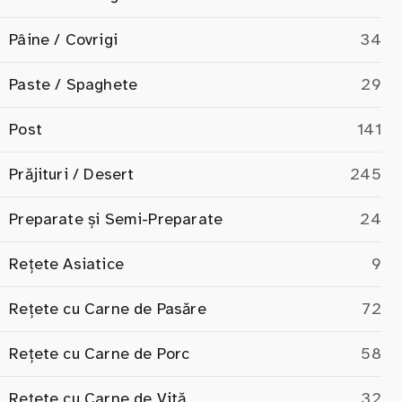
Pâine / Covrigi
34
Paste / Spaghete
29
Post
141
Prăjituri / Desert
245
Preparate și Semi-Preparate
24
Rețete Asiatice
9
Rețete cu Carne de Pasăre
72
Rețete cu Carne de Porc
58
Rețete cu Carne de Vită
32