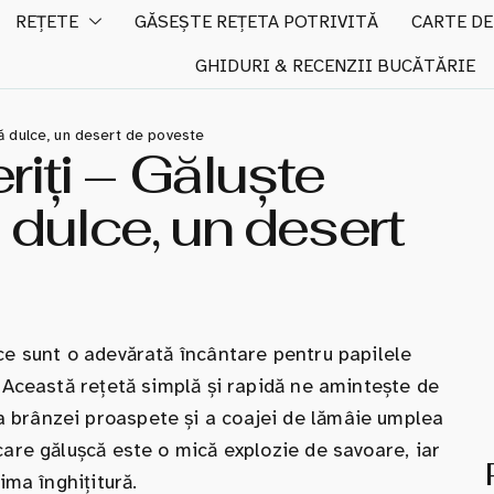
REȚETE
GĂSEȘTE REȚETA POTRIVITĂ
CARTE DE
GHIDURI & RECENZII BUCĂTĂRIE
ă dulce, un desert de poveste
iți – Găluște
dulce, un desert
lce sunt o adevărată încântare pentru papilele
. Această rețetă simplă și rapidă ne amintește de
 brânzei proaspete și a coajei de lămâie umplea
care gălușcă este o mică explozie de savoare, iar
ima înghițitură.