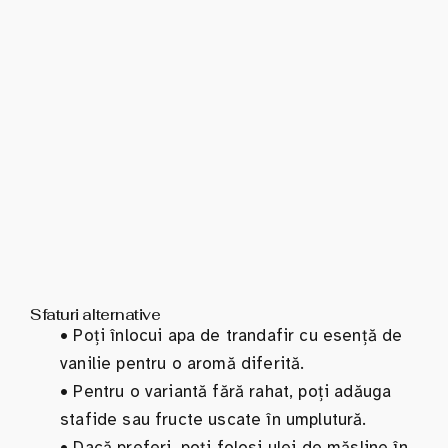
Sfaturi alternative
•
Poți înlocui apa de trandafir cu esență de
vanilie pentru o aromă diferită.
•
Pentru o variantă fără rahat, poți adăuga
stafide sau fructe uscate în umplutură.
•
Dacă preferi, poți folosi ulei de măsline în