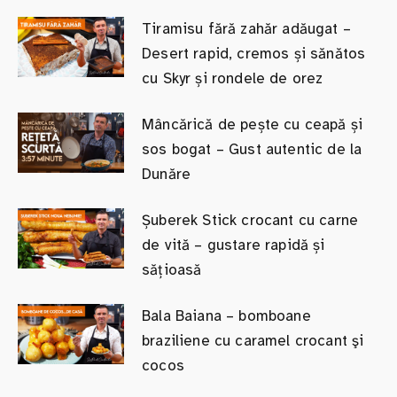
Tiramisu fără zahăr adăugat –
Desert rapid, cremos și sănătos
cu Skyr și rondele de orez
Mâncărică de pește cu ceapă și
sos bogat – Gust autentic de la
Dunăre
Șuberek Stick crocant cu carne
de vită – gustare rapidă și
sățioasă
Bala Baiana – bomboane
braziliene cu caramel crocant şi
cocos