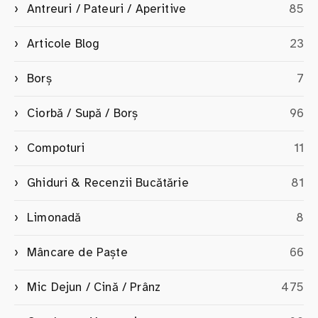
Antreuri / Pateuri / Aperitive
85
Articole Blog
23
Borș
7
Ciorbă / Supă / Borș
96
Compoturi
11
Ghiduri & Recenzii Bucătărie
81
Limonadă
8
Mâncare de Paște
66
Mic Dejun / Cină / Prânz
475