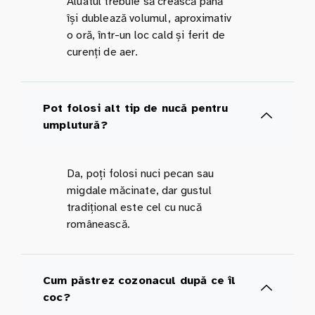
Aluatul trebuie să crească până
își dublează volumul, aproximativ
o oră, într-un loc cald și ferit de
curenți de aer.
Pot folosi alt tip de nucă pentru
umplutură?
Da, poți folosi nuci pecan sau
migdale măcinate, dar gustul
tradițional este cel cu nucă
românească.
Cum păstrez cozonacul după ce îl
coc?