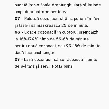
bucată într-o foaie dreptunghiulară și întinde
umplutura uniform peste ea.
07
- Rulează cozonacii strâns, pune-i în tăvi
și lasă-i să mai crească 20 de minute.
08
- Coace cozonacii în cuptorul preîncălzit
la 160-170°C timp de 50-60 de minute
pentru două cozonaci, sau 90-100 de minute
dacă faci unul singur.
09
- Lasă cozonacii să se răcească înainte
de a-i tăia și servi. Poftă bună!