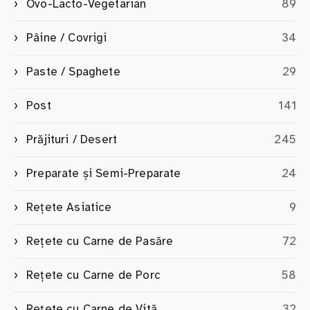
Ovo-Lacto-Vegetarian
89
Pâine / Covrigi
34
Paste / Spaghete
29
Post
141
Prăjituri / Desert
245
Preparate și Semi-Preparate
24
Rețete Asiatice
9
Rețete cu Carne de Pasăre
72
Rețete cu Carne de Porc
58
Rețete cu Carne de Vită
32