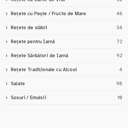
Rețete cu Pește / Fructe de Mare
46
Rețete de slăbit
34
Rețete pentru Iarnă
72
Rețete Sărbători de Iarnă
92
Rețete Tradiționale cu Alcool
4
Salate
98
Sosuri / Emulsii
10