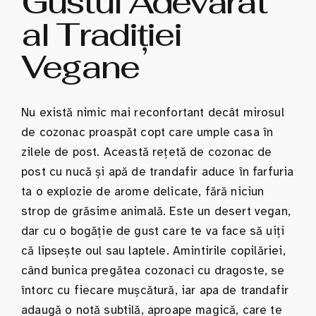
Gustul Adevărat
al Tradiției
Vegane
Nu există nimic mai reconfortant decât mirosul
de cozonac proaspăt copt care umple casa în
zilele de post. Această rețetă de cozonac de
post cu nucă și apă de trandafir aduce în farfuria
ta o explozie de arome delicate, fără niciun
strop de grăsime animală. Este un desert vegan,
dar cu o bogăție de gust care te va face să uiți
că lipsește oul sau laptele. Amintirile copilăriei,
când bunica pregătea cozonaci cu dragoste, se
întorc cu fiecare mușcătură, iar apa de trandafir
adaugă o notă subtilă, aproape magică, care te