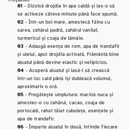
01
- Dizolvă drojdia în apa caldă și las-o să
se activeze câteva minute până face spumă.
02
- Într-un bol mare, amestecă făina cu
sarea, zahărul pudră, zahărul vanilat,
turmericul și coaja de lămâie.
03
- Adaugă esența de rom, apa de trandafir
și uleiul, apoi drojdia activată. Frământă bine
aluatul până devine elastic și nelipicios.
04
- Acoperă aluatul și lasă-l să crească
într-un loc cald până își dublează volumul,
aproximativ o oră.
05
- Pregătește umplutura: macină nuca și
amestec-o cu zahărul, cacao, coaja de
portocală, rahat tăiat cubulețe, esențele și
apa de trandafir.
06
- Împarte aluatul în două, întinde fiecare