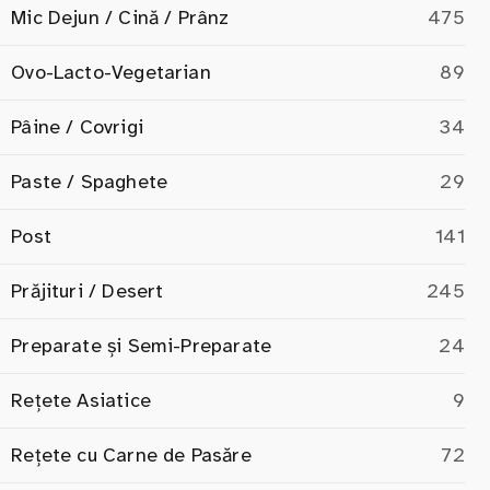
Mic Dejun / Cină / Prânz
475
Ovo-Lacto-Vegetarian
89
Pâine / Covrigi
34
Paste / Spaghete
29
Post
141
Prăjituri / Desert
245
Preparate și Semi-Preparate
24
Rețete Asiatice
9
Rețete cu Carne de Pasăre
72