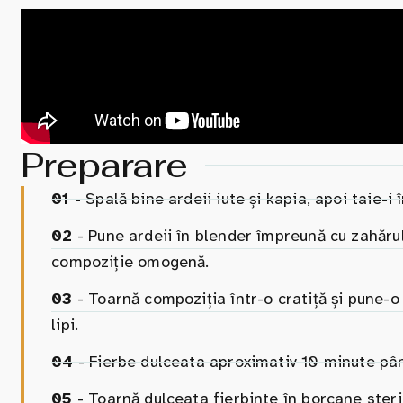
Preparare
01
- Spală bine ardeii iute și kapia, apoi taie-i 
02
- Pune ardeii în blender împreună cu zahărul
compoziție omogenă.
03
- Toarnă compoziția într-o cratiță și pune-
lipi.
04
- Fierbe dulceata aproximativ 10 minute până
05
- Toarnă dulceata fierbinte în borcane steril