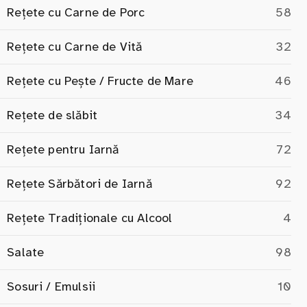
Rețete cu Carne de Porc
58
Rețete cu Carne de Vită
32
Rețete cu Pește / Fructe de Mare
46
Rețete de slăbit
34
Rețete pentru Iarnă
72
Rețete Sărbători de Iarnă
92
Rețete Tradiționale cu Alcool
4
Salate
98
Sosuri / Emulsii
10