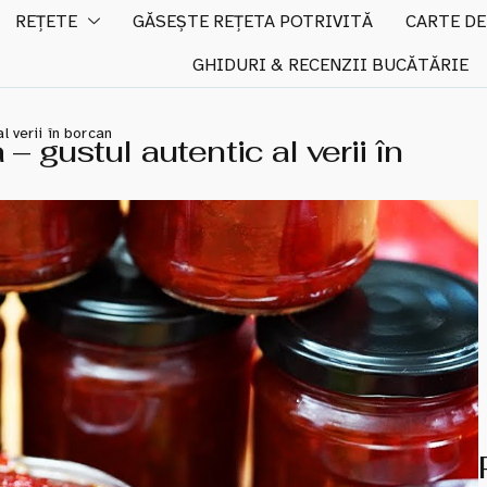
REȚETE
GĂSEȘTE REȚETA POTRIVITĂ
CARTE DE
GHIDURI & RECENZII BUCĂTĂRIE
l verii în borcan
– gustul autentic al verii în