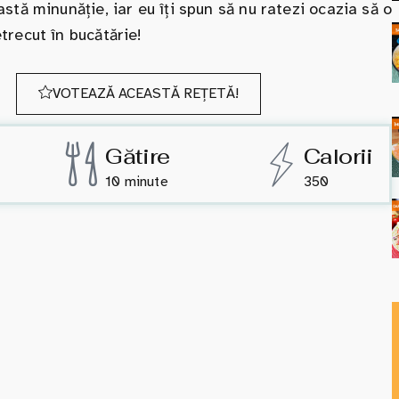
tă minunăție, iar eu îți spun să nu ratezi ocazia să o
recut în bucătărie!
VOTEAZĂ ACEASTĂ REȚETĂ!
Gătire
Calorii
10 minute
350