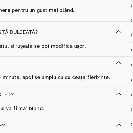
 mere pentru un gust mai blând.
ASTĂ DULCEAȚĂ?
ustul și iuțeala se pot modifica ușor.
 minute, apoi se umplu cu dulceața fierbinte.
OȚET?
ul va fi mai blând.
E?