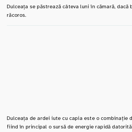
Dulceața se păstrează câteva luni în cămară, dacă b
răcoros.
Dulceața de ardei iute cu capia este o combinație 
fiind în principal o sursă de energie rapidă datorită