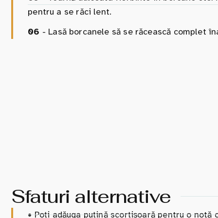
pentru a se răci lent.
06
- Lasă borcanele să se răcească complet îna
Sfaturi alternative
•
Poți adăuga puțină scorțișoară pentru o notă 