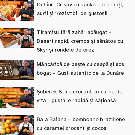
Ochiuri Crispy cu panko – crocanți,
aurii și irezistibil de gustoși!
Tiramisu fără zahăr adăugat –
Desert rapid, cremos și sănătos cu
Skyr și rondele de orez
Mâncărică de pește cu ceapă și sos
bogat – Gust autentic de la Dunăre
Șuberek Stick crocant cu carne de
vită – gustare rapidă și sățioasă
Bala Baiana – bomboane braziliene
cu caramel crocant şi cocos