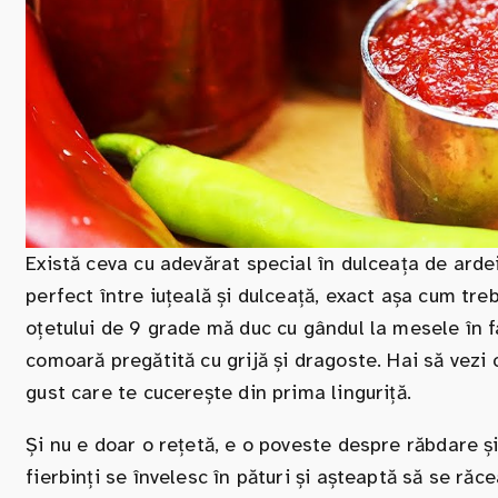
Există ceva cu adevărat special în dulceața de ardei
perfect între iuțeală și dulceață, exact așa cum tre
oțetului de 9 grade mă duc cu gândul la mesele în f
comoară pregătită cu grijă și dragoste. Hai să vezi
gust care te cucerește din prima linguriță.
Și nu e doar o rețetă, e o poveste despre răbdare 
fierbinți se învelesc în pături și așteaptă să se răc