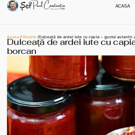
ACASA
Acasa
/
Rețete
/
Dulceață de ardei iute cu capia – gustul autentic a
Dulceață de ardei iute cu capia 
borcan