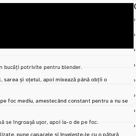
în bucăți potrivite pentru blender.
, sarea și oțetul, apoi mixează până obții o
o pe foc mediu, amestecând constant pentru a nu se
 se îngroașă ușor, apoi ia-o de pe foc.
izate, pune capacele și învelește-le cu o pătură