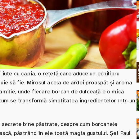
 iute cu capia, o rețetă care aduce un echilibru
buie să fie. Mirosul acela de ardei proaspăt și aroma
amilie, unde fiecare borcan de dulceață e o mică
 cum se transformă simplitatea ingredientelor într-un
și secrete bine păstrate, despre cum borcanele
ească, păstrând în ele toată magia gustului. Șef Paul