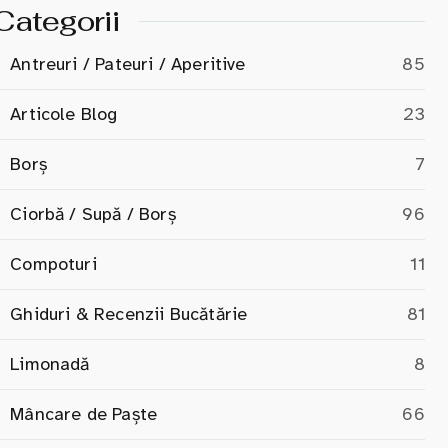
Categorii
Antreuri / Pateuri / Aperitive
85
Articole Blog
23
Borș
7
Ciorbă / Supă / Borș
96
Compoturi
11
Ghiduri & Recenzii Bucătărie
81
Limonadă
8
Mâncare de Paște
66