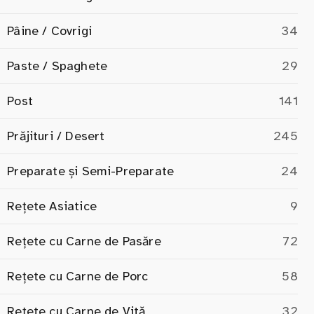
Pâine / Covrigi
34
Paste / Spaghete
29
Post
141
Prăjituri / Desert
245
Preparate și Semi-Preparate
24
Rețete Asiatice
9
Rețete cu Carne de Pasăre
72
Rețete cu Carne de Porc
58
Rețete cu Carne de Vită
32