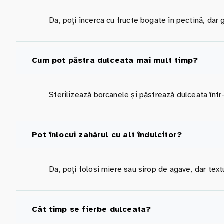
Da, poți încerca cu fructe bogate în pectină, dar g
Cum pot păstra dulceata mai mult timp?
Sterilizează borcanele și păstrează dulceata într-
Pot înlocui zahărul cu alt îndulcitor?
Da, poți folosi miere sau sirop de agave, dar textu
Cât timp se fierbe dulceata?