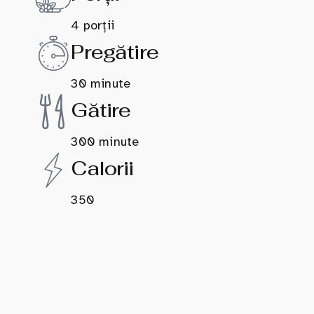
4 porții
Pregătire
30 minute
Gătire
300 minute
Calorii
350