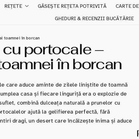
REȚETE
GĂSEȘTE REȚETA POTRIVITĂ
CARTE DE
GHIDURI & RECENZII BUCĂTĂRIE
al toamnei în borcan
 cu portocale –
 toamnei în borcan
le care aduce aminte de zilele liniștite de toamnă
umplea casa și fiecare linguriță era o explozie de
 suflet, combină dulceața naturală a prunelor cu
tocalelor ajută la gelifierea perfectă, fără
mintiri dragi, un desert care încălzește inima și aduce