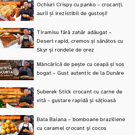
Ochiuri Crispy cu panko – crocanți,
aurii și irezistibil de gustoși!
Tiramisu fără zahăr adăugat –
Desert rapid, cremos și sănătos cu
Skyr și rondele de orez
Mâncărică de pește cu ceapă și sos
bogat – Gust autentic de la Dunăre
Șuberek Stick crocant cu carne de
vită – gustare rapidă și sățioasă
Bala Baiana – bomboane braziliene
cu caramel crocant şi cocos