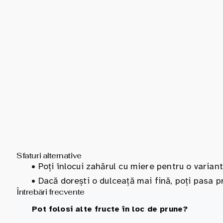
Sfaturi alternative
•
Poți înlocui zahărul cu miere pentru o varian
•
Dacă dorești o dulceață mai fină, poți pasa p
Întrebări frecvente
Pot folosi alte fructe în loc de prune?