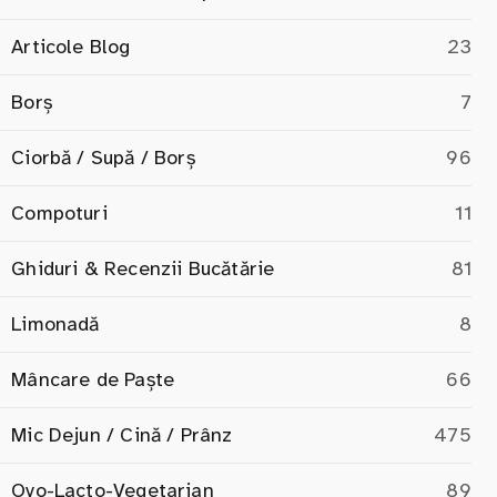
Articole Blog
23
Borș
7
Ciorbă / Supă / Borș
96
Compoturi
11
Ghiduri & Recenzii Bucătărie
81
Limonadă
8
Mâncare de Paște
66
Mic Dejun / Cină / Prânz
475
Ovo-Lacto-Vegetarian
89