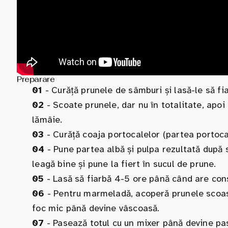
Preparare
01
- Curăță prunele de sâmburi și lasă-le să fi
02
- Scoate prunele, dar nu în totalitate, apoi
lămâie.
03
- Curăță coaja portocalelor (partea portocali
04
- Pune partea albă și pulpa rezultată după 
leagă bine și pune la fiert în sucul de prune.
05
- Lasă să fiarbă 4-5 ore până când are cons
06
- Pentru marmeladă, acoperă prunele scoase 
foc mic până devine vâscoasă.
07
- Pasează totul cu un mixer până devine pas