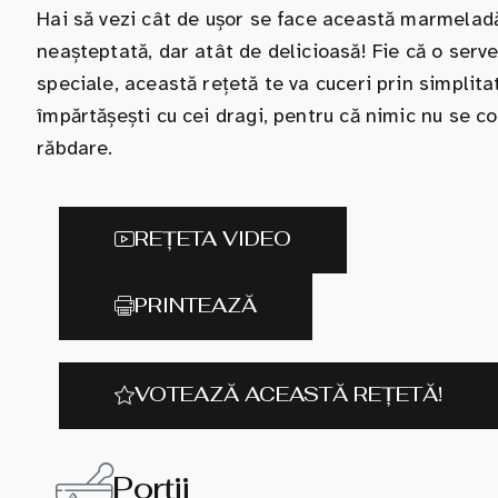
Hai să vezi cât de ușor se face această marmeladă
neașteptată, dar atât de delicioasă! Fie că o serv
speciale, această rețetă te va cuceri prin simplita
împărtășești cu cei dragi, pentru că nimic nu se c
răbdare.
REȚETA VIDEO
PRINTEAZĂ
VOTEAZĂ ACEASTĂ REȚETĂ!
Porții