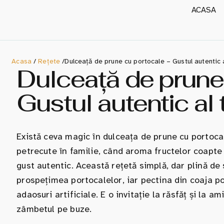
ACASA
Acasa
/
Rețete
/
Dulceață de prune cu portocale – Gustul autentic 
Dulceață de prune
Gustul autentic al
Există ceva magic în dulceața de prune cu portoca
petrecute în familie, când aroma fructelor coapte 
gust autentic. Această rețetă simplă, dar plină de
prospețimea portocalelor, iar pectina din coaja por
adaosuri artificiale. E o invitație la răsfăț și la a
zâmbetul pe buze.