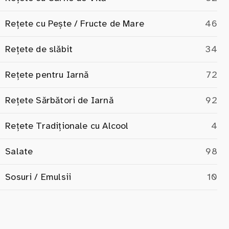
Rețete cu Pește / Fructe de Mare
46
Rețete de slăbit
34
Rețete pentru Iarnă
72
Rețete Sărbători de Iarnă
92
Rețete Tradiționale cu Alcool
4
Salate
98
Sosuri / Emulsii
10