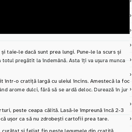
și taie-le dacă sunt prea lungi. Pune-le la scurs și
 totul pregătit la îndemână. Asta îți va ușura munca
t într-o cratiță largă cu uleiul încins. Amestecă la foc
d arome dulci, fără să se ardă deloc. Durează în jur
ferturi, peste ceapa călită. Lasă-le împreună încă 2-3
ă ușor ca să nu zdrobești cartofii prea tare.
 curățat și feliat fin peste legumele din cratiță.