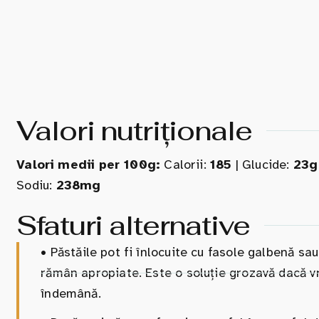
Valori nutriționale
Valori medii per 100g:
Calorii:
185
| Glucide:
23g
Sodiu:
238mg
Sfaturi alternative
•
Păstăile pot fi înlocuite cu fasole galbenă sau
rămân apropiate. Este o soluție grozavă dacă vre
îndemână.