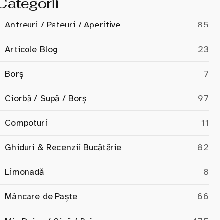
Categorii
Antreuri / Pateuri / Aperitive
85
Articole Blog
23
Borș
7
Ciorbă / Supă / Borș
97
Compoturi
11
Ghiduri & Recenzii Bucătărie
82
Limonadă
8
Mâncare de Paște
66