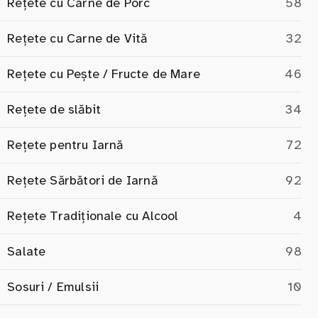
Rețete cu Carne de Porc
58
Rețete cu Carne de Vită
32
Rețete cu Pește / Fructe de Mare
46
Rețete de slăbit
34
Rețete pentru Iarnă
72
Rețete Sărbători de Iarnă
92
Rețete Tradiționale cu Alcool
4
Salate
98
Sosuri / Emulsii
10