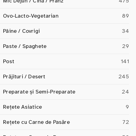
Mic Dejun / Cină / Prânz
475
Ovo-Lacto-Vegetarian
89
Pâine / Covrigi
34
Paste / Spaghete
29
Post
141
Prăjituri / Desert
245
Preparate și Semi-Preparate
24
Rețete Asiatice
9
Rețete cu Carne de Pasăre
72