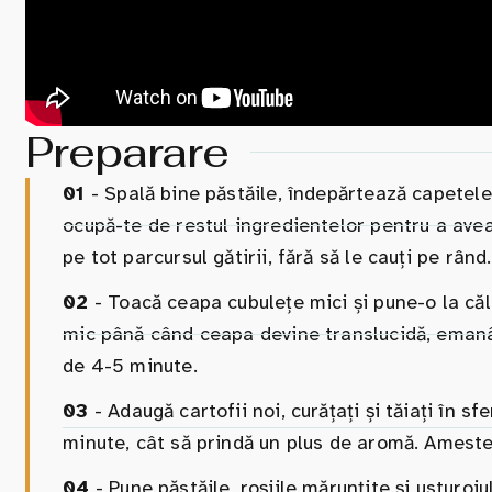
Preparare
01
- Spală bine păstăile, îndepărtează capetele 
ocupă-te de restul ingredientelor pentru a avea
pe tot parcursul gătirii, fără să le cauți pe rând.
02
- Toacă ceapa cubulețe mici și pune-o la căli
mic până când ceapa devine translucidă, emanân
de 4-5 minute.
03
- Adaugă cartofii noi, curățați și tăiați în s
minute, cât să prindă un plus de aromă. Amestec
04
- Pune păstăile, roșiile mărunțite și usturoiul