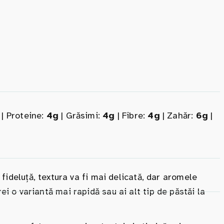
| Proteine:
4g
| Grăsimi:
4g
| Fibre:
4g
| Zahăr:
6g
|
 fideluță, textura va fi mai delicată, dar aromele
i o variantă mai rapidă sau ai alt tip de păstăi la