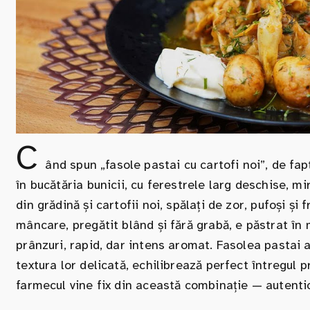
C
ând spun „fasole pastai cu cartofi noi”, de f
în bucătăria bunicii, cu ferestrele larg deschise, m
din grădină și cartofii noi, spălați de zor, pufoși ș
mâncare, pregătit blând și fără grabă, e păstrat în 
prânzuri, rapid, dar intens aromat. Fasolea pastai ad
textura lor delicată, echilibrează perfect întregul 
farmecul vine fix din această combinație — autentic,