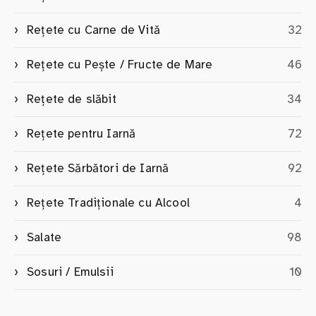
Rețete cu Carne de Vită
32
Rețete cu Pește / Fructe de Mare
46
Rețete de slăbit
34
Rețete pentru Iarnă
72
Rețete Sărbători de Iarnă
92
Rețete Tradiționale cu Alcool
4
Salate
98
Sosuri / Emulsii
10