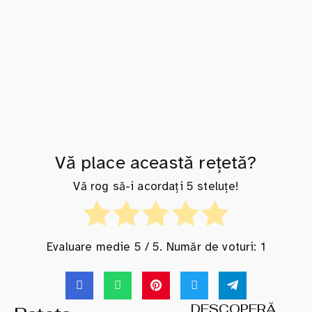
Vă place această rețetă?
Vă rog să-i acordați 5 steluțe!
Evaluare medie
5
/ 5. Număr de voturi:
1
DESCOPERĂ