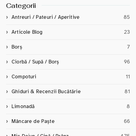
Categorii
Antreuri / Pateuri / Aperitive
85
Articole Blog
23
Borș
7
Ciorbă / Supă / Borș
96
Compoturi
11
Ghiduri & Recenzii Bucătărie
81
Limonadă
8
Mâncare de Paște
66