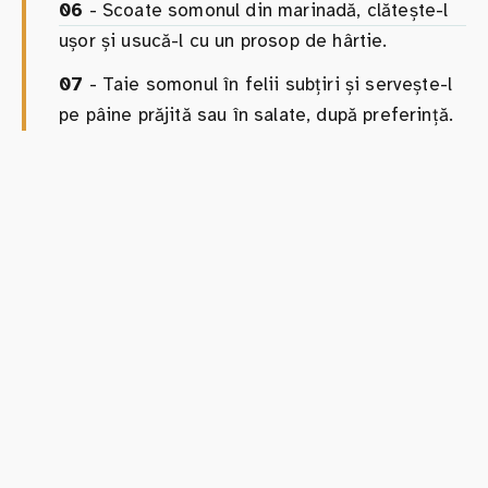
06
- Scoate somonul din marinadă, clătește-l
ușor și usucă-l cu un prosop de hârtie.
07
- Taie somonul în felii subțiri și servește-l
pe pâine prăjită sau în salate, după preferință.