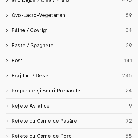
Mic Dejun / Cină / Prânz
475
Ovo-Lacto-Vegetarian
89
Pâine / Covrigi
34
Paste / Spaghete
29
Post
141
Prăjituri / Desert
245
Preparate și Semi-Preparate
24
Rețete Asiatice
9
Rețete cu Carne de Pasăre
72
Rețete cu Carne de Porc
58