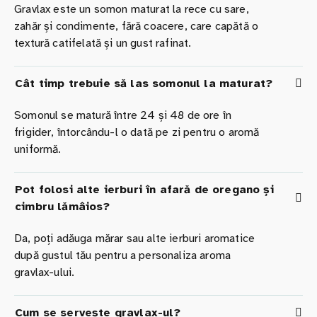
Gravlax este un somon maturat la rece cu sare,
zahăr și condimente, fără coacere, care capătă o
textură catifelată și un gust rafinat.
Cât timp trebuie să las somonul la maturat?
Somonul se matură între 24 și 48 de ore în
frigider, întorcându-l o dată pe zi pentru o aromă
uniformă.
Pot folosi alte ierburi în afară de oregano și
cimbru lămâios?
Da, poți adăuga mărar sau alte ierburi aromatice
după gustul tău pentru a personaliza aroma
gravlax-ului.
Cum se servește gravlax-ul?