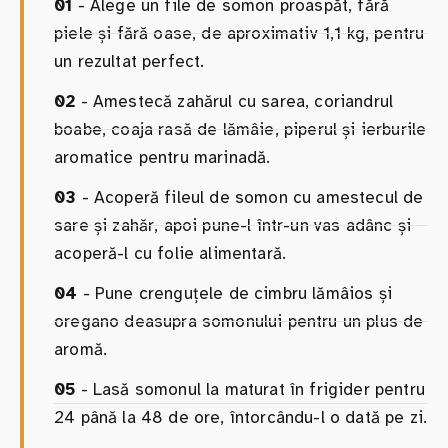
01
- Alege un file de somon proaspăt, fără
piele și fără oase, de aproximativ 1,1 kg, pentru
un rezultat perfect.
02
- Amestecă zahărul cu sarea, coriandrul
boabe, coaja rasă de lămâie, piperul și ierburile
aromatice pentru marinadă.
03
- Acoperă fileul de somon cu amestecul de
sare și zahăr, apoi pune-l într-un vas adânc și
acoperă-l cu folie alimentară.
04
- Pune crenguțele de cimbru lămâios și
oregano deasupra somonului pentru un plus de
aromă.
05
- Lasă somonul la maturat în frigider pentru
24 până la 48 de ore, întorcându-l o dată pe zi.