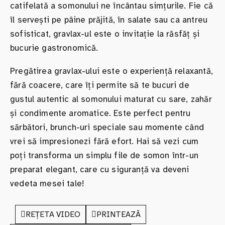
catifelată a somonului ne încântau simțurile. Fie că
îl servești pe pâine prăjită, în salate sau ca antreu
sofisticat, gravlax-ul este o invitație la răsfăț și
bucurie gastronomică.
Pregătirea gravlax-ului este o experiență relaxantă,
fără coacere, care îți permite să te bucuri de
gustul autentic al somonului maturat cu sare, zahăr
și condimente aromatice. Este perfect pentru
sărbători, brunch-uri speciale sau momente când
vrei să impresionezi fără efort. Hai să vezi cum
poți transforma un simplu file de somon într-un
preparat elegant, care cu siguranță va deveni
vedeta mesei tale!
REȚETA VIDEO
PRINTEAZĂ