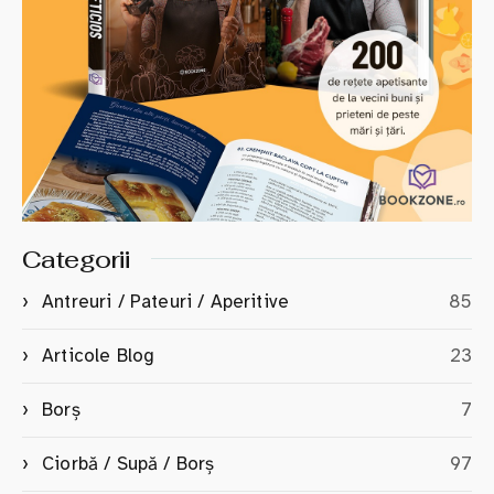
Categorii
Antreuri / Pateuri / Aperitive
85
Articole Blog
23
Borș
7
Ciorbă / Supă / Borș
97