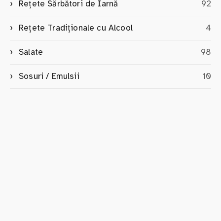
Rețete Sărbători de Iarnă
92
Rețete Tradiționale cu Alcool
4
Salate
98
Sosuri / Emulsii
10