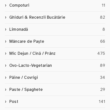
Compoturi
11
Ghiduri & Recenzii Bucătărie
82
Limonadă
8
Mâncare de Paște
66
Mic Dejun / Cină / Prânz
475
Ovo-Lacto-Vegetarian
89
Pâine / Covrigi
34
Paste / Spaghete
29
Post
141