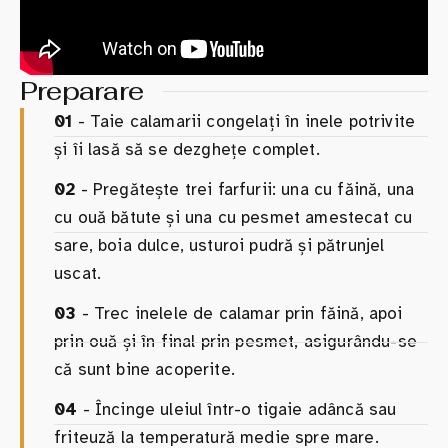
Preparare
01
- Taie calamarii congelați în inele potrivite
și îi lasă să se dezghețe complet.
02
- Pregătește trei farfurii: una cu făină, una
cu ouă bătute și una cu pesmet amestecat cu
sare, boia dulce, usturoi pudră și pătrunjel
uscat.
03
- Trec inelele de calamar prin făină, apoi
prin ouă și în final prin pesmet, asigurându-se
că sunt bine acoperite.
04
- Încinge uleiul într-o tigaie adâncă sau
friteuză la temperatură medie spre mare.