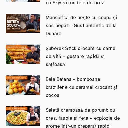
cu Skyr și rondele de orez
Mâncărică de pește cu ceapă și
sos bogat – Gust autentic de la
Dunăre
Șuberek Stick crocant cu carne
de vită – gustare rapidă și
sățioasă
Bala Baiana – bomboane
braziliene cu caramel crocant şi
cocos
Salată cremoasă de porumb cu
orez, fasole și feta – explozie de
arome într-un preparat rapid!