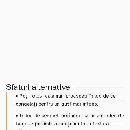
Sfaturi alternative
•
Poți folosi calamari proaspeți în loc de cei
congelați pentru un gust mai intens.
•
În loc de pesmet, poți încerca un amestec de
fulgi de porumb zdrobiți pentru o textură