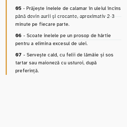
05
- Prăjește inelele de calamar în uleiul încins
până devin aurii și crocante, aproximativ 2-3
minute pe fiecare parte.
06
- Scoate inelele pe un prosop de hârtie
pentru a elimina excesul de ulei.
07
- Servește cald, cu felii de lămâie și sos
tartar sau maioneză cu usturoi, după
preferință.