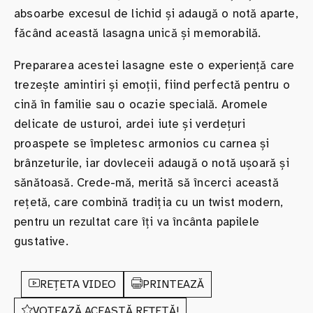
absoarbe excesul de lichid și adaugă o notă aparte,
făcând această lasagna unică și memorabilă.
Prepararea acestei lasagne este o experiență care
trezește amintiri și emoții, fiind perfectă pentru o
cină în familie sau o ocazie specială. Aromele
delicate de usturoi, ardei iute și verdețuri
proaspete se împletesc armonios cu carnea și
brânzeturile, iar dovleceii adaugă o notă ușoară și
sănătoasă. Crede-mă, merită să încerci această
rețetă, care combină tradiția cu un twist modern,
pentru un rezultat care îți va încânta papilele
gustative.
REȚETA VIDEO
PRINTEAZĂ
VOTEAZĂ ACEASTĂ REȚETĂ!