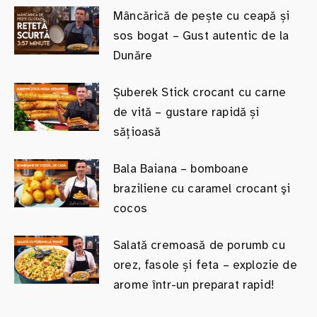
Mâncărică de pește cu ceapă și
sos bogat – Gust autentic de la
Dunăre
Șuberek Stick crocant cu carne
de vită – gustare rapidă și
sățioasă
Bala Baiana – bomboane
braziliene cu caramel crocant şi
cocos
Salată cremoasă de porumb cu
orez, fasole și feta – explozie de
arome într-un preparat rapid!