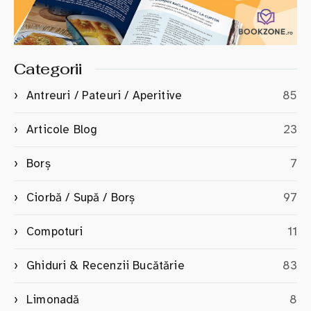
Categorii
Antreuri / Pateuri / Aperitive
85
Articole Blog
23
Borș
7
Ciorbă / Supă / Borș
97
Compoturi
11
Ghiduri & Recenzii Bucătărie
83
Limonadă
8