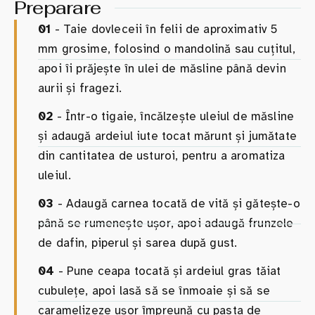
Preparare
01
- Taie dovleceii în felii de aproximativ 5
mm grosime, folosind o mandolină sau cuțitul,
apoi îi prăjește în ulei de măsline până devin
aurii și fragezi.
02
- Într-o tigaie, încălzește uleiul de măsline
și adaugă ardeiul iute tocat mărunt și jumătate
din cantitatea de usturoi, pentru a aromatiza
uleiul.
03
- Adaugă carnea tocată de vită și gătește-o
până se rumenește ușor, apoi adaugă frunzele
de dafin, piperul și sarea după gust.
04
- Pune ceapa tocată și ardeiul gras tăiat
cubulețe, apoi lasă să se înmoaie și să se
caramelizeze ușor împreună cu pasta de