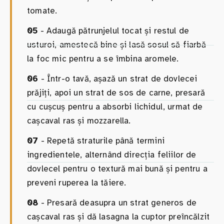
tomate.
05
- Adaugă pătrunjelul tocat și restul de
usturoi, amestecă bine și lasă sosul să fiarbă
la foc mic pentru a se îmbina aromele.
06
- Într-o tavă, așază un strat de dovlecei
prăjiți, apoi un strat de sos de carne, presară
cu cușcuș pentru a absorbi lichidul, urmat de
cașcaval ras și mozzarella.
07
- Repetă straturile până termini
ingredientele, alternând direcția feliilor de
dovlecel pentru o textură mai bună și pentru a
preveni ruperea la tăiere.
08
- Presară deasupra un strat generos de
cașcaval ras și dă lasagna la cuptor preîncălzit