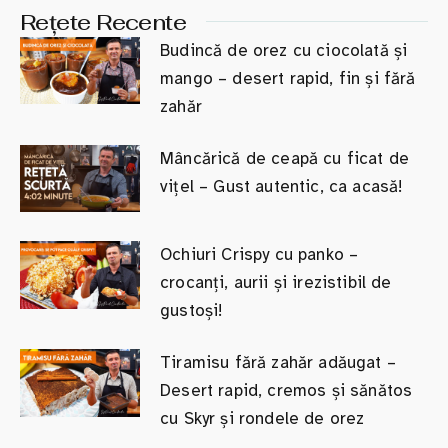
Rețete Recente
Budincă de orez cu ciocolată și
mango – desert rapid, fin și fără
zahăr
Mâncărică de ceapă cu ficat de
vițel – Gust autentic, ca acasă!
Ochiuri Crispy cu panko –
crocanți, aurii și irezistibil de
gustoși!
Tiramisu fără zahăr adăugat –
Desert rapid, cremos și sănătos
cu Skyr și rondele de orez