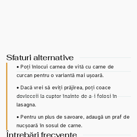
Sfaturi alternative
•
Poți înlocui carnea de vită cu carne de
curcan pentru o variantă mai ușoară.
•
Dacă vrei să eviți prăjirea, poți coace
dovleceii la cuptor înainte de a-i folosi în
lasagna.
•
Pentru un plus de savoare, adaugă un praf de
nucșoară în sosul de carne.
Întrebări frecvente