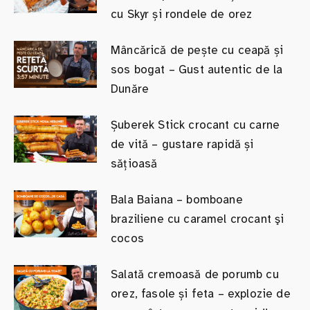
cu Skyr și rondele de orez
Mâncărică de pește cu ceapă și
sos bogat – Gust autentic de la
Dunăre
Șuberek Stick crocant cu carne
de vită – gustare rapidă și
sățioasă
Bala Baiana – bomboane
braziliene cu caramel crocant şi
cocos
Salată cremoasă de porumb cu
orez, fasole și feta – explozie de