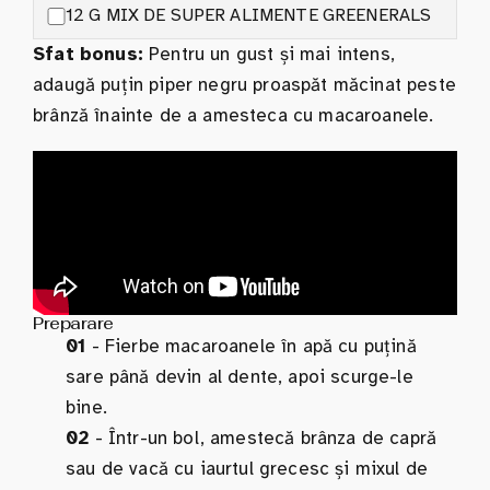
12 G MIX DE SUPER ALIMENTE GREENERALS
Sfat bonus:
Pentru un gust și mai intens,
adaugă puțin piper negru proaspăt măcinat peste
brânză înainte de a amesteca cu macaroanele.
Preparare
01
- Fierbe macaroanele în apă cu puțină
sare până devin al dente, apoi scurge-le
bine.
02
- Într-un bol, amestecă brânza de capră
sau de vacă cu iaurtul grecesc și mixul de