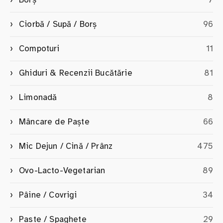
Ciorbă / Supă / Borș
96
Compoturi
11
Ghiduri & Recenzii Bucătărie
81
Limonadă
8
Mâncare de Paște
66
Mic Dejun / Cină / Prânz
475
Ovo-Lacto-Vegetarian
89
Pâine / Covrigi
34
Paste / Spaghete
29