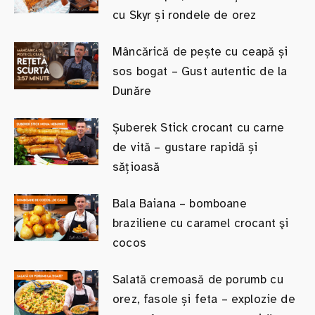
cu Skyr și rondele de orez
Mâncărică de pește cu ceapă și
sos bogat – Gust autentic de la
Dunăre
Șuberek Stick crocant cu carne
de vită – gustare rapidă și
sățioasă
Bala Baiana – bomboane
braziliene cu caramel crocant şi
cocos
Salată cremoasă de porumb cu
orez, fasole și feta – explozie de