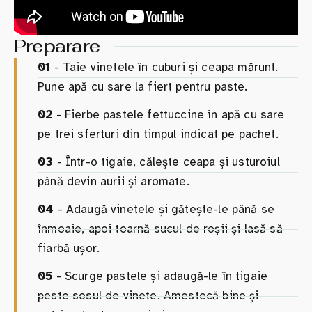
Preparare
01
- Taie vinetele în cuburi și ceapa mărunt.
Pune apă cu sare la fiert pentru paste.
02
- Fierbe pastele fettuccine în apă cu sare
pe trei sferturi din timpul indicat pe pachet.
03
- Într-o tigaie, călește ceapa și usturoiul
până devin aurii și aromate.
04
- Adaugă vinetele și gătește-le până se
înmoaie, apoi toarnă sucul de roșii și lasă să
fiarbă ușor.
05
- Scurge pastele și adaugă-le în tigaie
peste sosul de vinete. Amestecă bine și