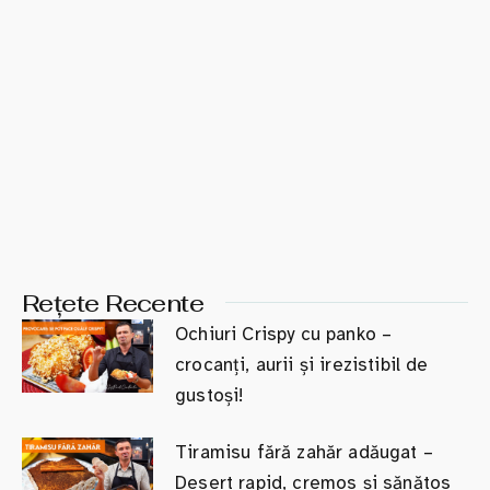
Rețete Recente
Ochiuri Crispy cu panko –
crocanți, aurii și irezistibil de
gustoși!
Tiramisu fără zahăr adăugat –
Desert rapid, cremos și sănătos