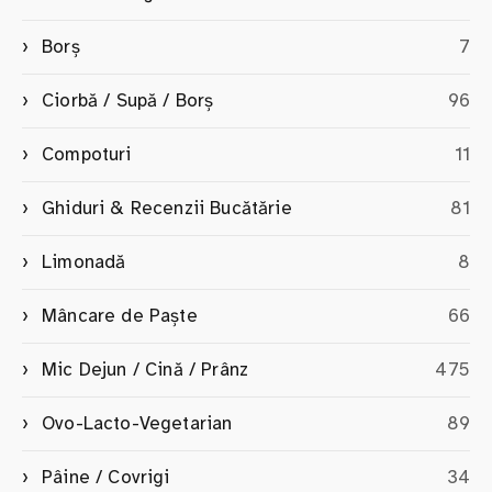
Borș
7
Ciorbă / Supă / Borș
96
Compoturi
11
Ghiduri & Recenzii Bucătărie
81
Limonadă
8
Mâncare de Paște
66
Mic Dejun / Cină / Prânz
475
Ovo-Lacto-Vegetarian
89
Pâine / Covrigi
34