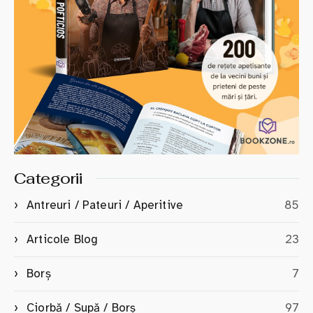
Categorii
Antreuri / Pateuri / Aperitive
85
Articole Blog
23
Borș
7
Ciorbă / Supă / Borș
97