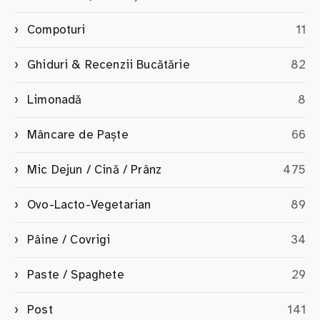
Compoturi
11
Ghiduri & Recenzii Bucătărie
82
Limonadă
8
Mâncare de Paște
66
Mic Dejun / Cină / Prânz
475
Ovo-Lacto-Vegetarian
89
Pâine / Covrigi
34
Paste / Spaghete
29
Post
141