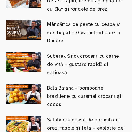
Desert rapid, cremos și sănătos
cu Skyr și rondele de orez
Mâncărică de pește cu ceapă și
sos bogat – Gust autentic de la
Dunăre
Șuberek Stick crocant cu carne
de vită – gustare rapidă și
sățioasă
Bala Baiana – bomboane
braziliene cu caramel crocant şi
cocos
Salată cremoasă de porumb cu
orez, fasole și feta – explozie de