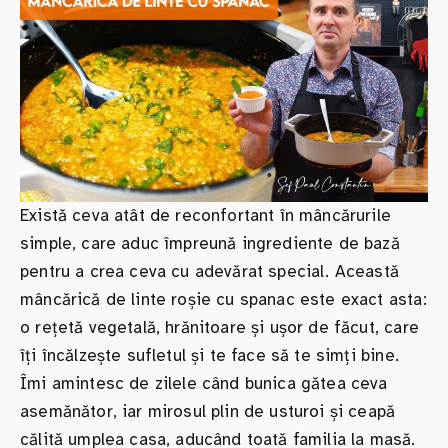
Există ceva atât de reconfortant în mâncărurile
simple, care aduc împreună ingrediente de bază
pentru a crea ceva cu adevărat special. Această
mâncărică de linte roșie cu spanac este exact asta:
o rețetă vegetală, hrănitoare și ușor de făcut, care
îți încălzește sufletul și te face să te simți bine.
Îmi amintesc de zilele când bunica gătea ceva
asemănător, iar mirosul plin de usturoi și ceapă
călită umplea casa, aducând toată familia la masă.