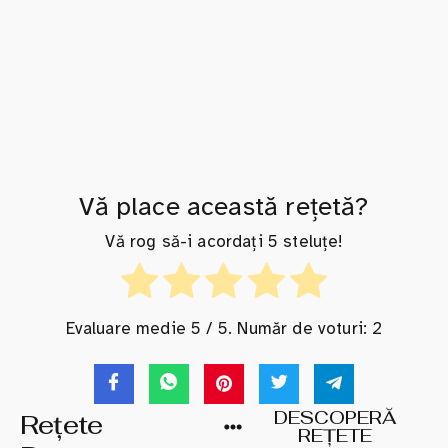
Vă place această rețetă?
Vă rog să-i acordați 5 steluțe!
Evaluare medie
5
/ 5. Număr de voturi:
2
DESCOPERĂ
Rețete
REȚETE