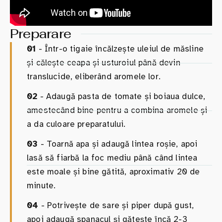
Preparare
01
- Într-o tigaie încălzește uleiul de măsline
și călește ceapa și usturoiul până devin
translucide, eliberând aromele lor.
02
- Adaugă pasta de tomate și boiaua dulce,
amestecând bine pentru a combina aromele și
a da culoare preparatului.
03
- Toarnă apa și adaugă lintea roșie, apoi
lasă să fiarbă la foc mediu până când lintea
este moale și bine gătită, aproximativ 20 de
minute.
04
- Potrivește de sare și piper după gust,
apoi adaugă spanacul și gătește încă 2-3