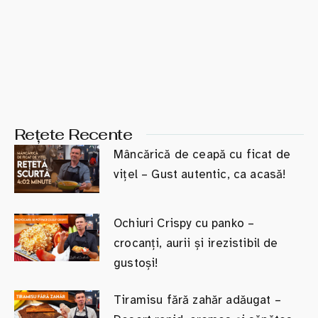
Rețete Recente
Mâncărică de ceapă cu ficat de
vițel – Gust autentic, ca acasă!
Ochiuri Crispy cu panko –
crocanți, aurii și irezistibil de
gustoși!
Tiramisu fără zahăr adăugat –