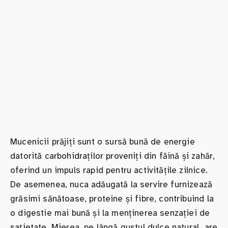
Mucenicii prăjiți sunt o sursă bună de energie
datorită carbohidraților proveniți din făină și zahăr,
oferind un impuls rapid pentru activitățile zilnice.
De asemenea, nuca adăugată la servire furnizează
grăsimi sănătoase, proteine și fibre, contribuind la
o digestie mai bună și la menținerea senzației de
sațietate. Mierea, pe lângă gustul dulce natural, are