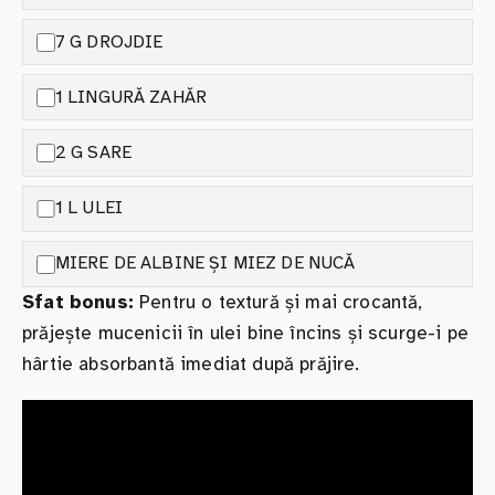
7 G DROJDIE
1 LINGURĂ ZAHĂR
2 G SARE
1 L ULEI
MIERE DE ALBINE ȘI MIEZ DE NUCĂ
Sfat bonus:
Pentru o textură și mai crocantă,
prăjește mucenicii în ulei bine încins și scurge-i pe
hârtie absorbantă imediat după prăjire.