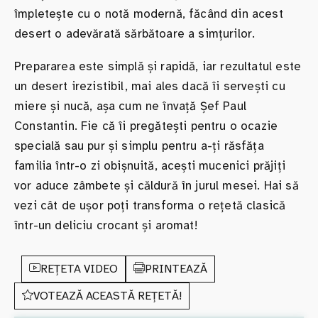
împletește cu o notă modernă, făcând din acest
desert o adevărată sărbătoare a simțurilor.
Prepararea este simplă și rapidă, iar rezultatul este
un desert irezistibil, mai ales dacă îi servești cu
miere și nucă, așa cum ne învață Șef Paul
Constantin. Fie că îi pregătești pentru o ocazie
specială sau pur și simplu pentru a-ți răsfăța
familia într-o zi obișnuită, acești mucenici prăjiți
vor aduce zâmbete și căldură în jurul mesei. Hai să
vezi cât de ușor poți transforma o rețetă clasică
într-un deliciu crocant și aromat!
REȚETA VIDEO
PRINTEAZĂ
VOTEAZĂ ACEASTĂ REȚETĂ!