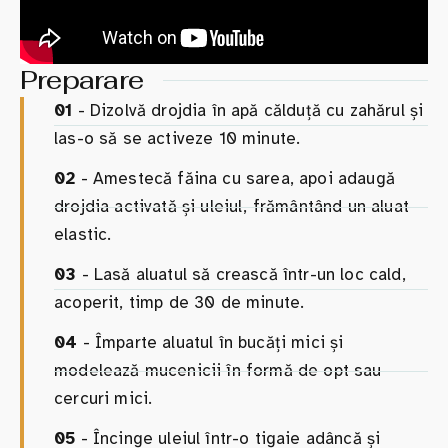
Preparare
01
- Dizolvă drojdia în apă călduță cu zahărul și
las-o să se activeze 10 minute.
02
- Amestecă făina cu sarea, apoi adaugă
drojdia activată și uleiul, frământând un aluat
elastic.
03
- Lasă aluatul să crească într-un loc cald,
acoperit, timp de 30 de minute.
04
- Împarte aluatul în bucăți mici și
modelează mucenicii în formă de opt sau
cercuri mici.
05
- Încinge uleiul într-o tigaie adâncă și