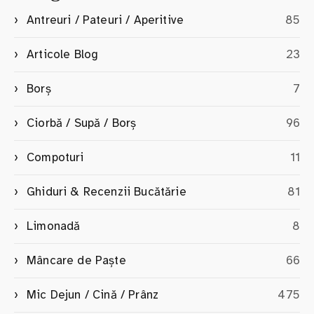
Antreuri / Pateuri / Aperitive
85
Articole Blog
23
Borș
7
Ciorbă / Supă / Borș
96
Compoturi
11
Ghiduri & Recenzii Bucătărie
81
Limonadă
8
Mâncare de Paște
66
Mic Dejun / Cină / Prânz
475