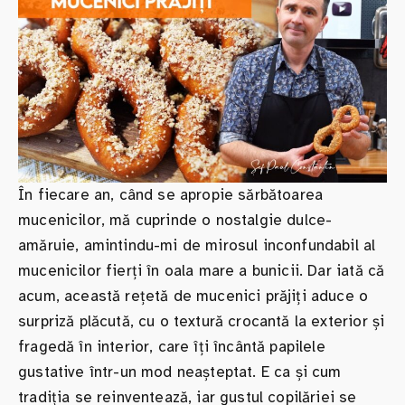
În fiecare an, când se apropie sărbătoarea
mucenicilor, mă cuprinde o nostalgie dulce-
amăruie, amintindu-mi de mirosul inconfundabil al
mucenicilor fierți în oala mare a bunicii. Dar iată că
acum, această rețetă de mucenici prăjiți aduce o
surpriză plăcută, cu o textură crocantă la exterior și
fragedă în interior, care îți încântă papilele
gustative într-un mod neașteptat. E ca și cum
tradiția se reinventează, iar gustul copilăriei se