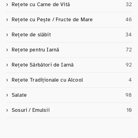
Rețete cu Carne de Vită
32
Rețete cu Pește / Fructe de Mare
46
Rețete de slăbit
34
Rețete pentru Iarnă
72
Rețete Sărbători de Iarnă
92
Rețete Tradiționale cu Alcool
4
Salate
98
Sosuri / Emulsii
10