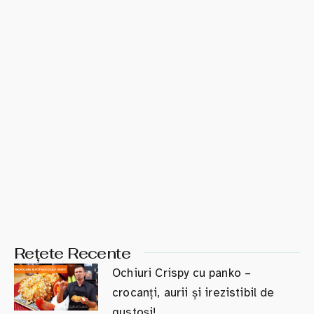
Rețete Recente
Ochiuri Crispy cu panko –
crocanți, aurii și irezistibil de
gustoși!