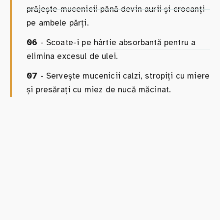
prăjește mucenicii până devin aurii și crocanți
pe ambele părți.
06
- Scoate-i pe hârtie absorbantă pentru a
elimina excesul de ulei.
07
- Servește mucenicii calzi, stropiți cu miere
și presărați cu miez de nucă măcinat.