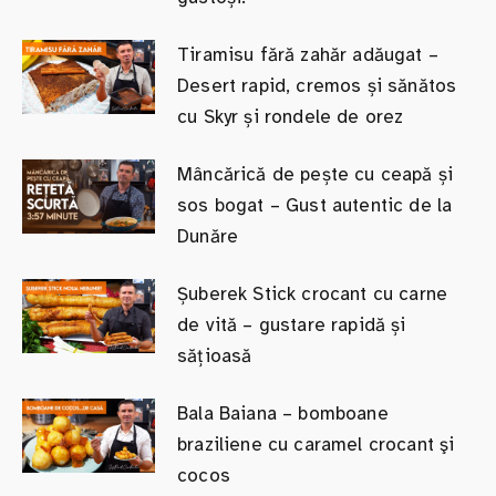
Tiramisu fără zahăr adăugat –
Desert rapid, cremos și sănătos
cu Skyr și rondele de orez
Mâncărică de pește cu ceapă și
sos bogat – Gust autentic de la
Dunăre
Șuberek Stick crocant cu carne
de vită – gustare rapidă și
sățioasă
Bala Baiana – bomboane
braziliene cu caramel crocant şi
cocos