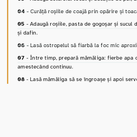
04
- Curăță roșiile de coajă prin opărire și toa
05
- Adaugă roșiile, pasta de gogoșar și sucul 
și dafin.
06
- Lasă ostropelul să fiarbă la foc mic apro
07
- Între timp, prepară mămăliga: fierbe apa c
amestecând continuu.
08
- Lasă mămăliga să se îngroașe și apoi serve