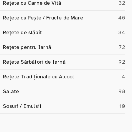
Rețete cu Carne de Vită
32
Rețete cu Pește / Fructe de Mare
46
Rețete de slăbit
34
Rețete pentru Iarnă
72
Rețete Sărbători de Iarnă
92
Rețete Tradiționale cu Alcool
4
Salate
98
Sosuri / Emulsii
10