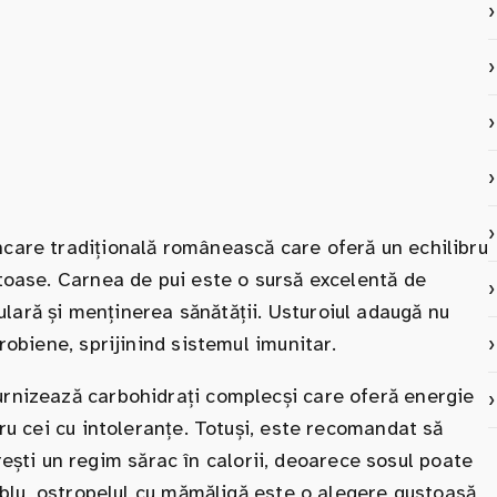
ncare tradițională românească care oferă un echilibru
ătoase. Carnea de pui este o sursă excelentă de
lară și menținerea sănătății. Usturoiul adaugă nu
robiene, sprijinind sistemul imunitar.
urnizează carbohidrați complecși care oferă energie
tru cei cu intoleranțe. Totuși, este recomandat să
ti un regim sărac în calorii, deoarece sosul poate
amblu, ostropelul cu mămăligă este o alegere gustoasă