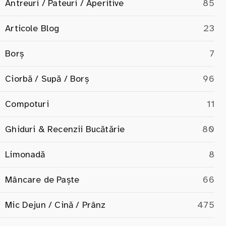
Antreuri / Pateuri / Aperitive
85
Articole Blog
23
Borș
7
Ciorbă / Supă / Borș
96
Compoturi
11
Ghiduri & Recenzii Bucătărie
80
Limonadă
8
Mâncare de Paște
66
Mic Dejun / Cină / Prânz
475