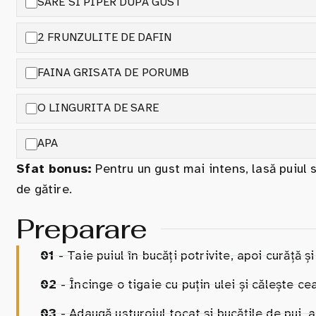
SARE SI PIPER DUPA GUST
2 FRUNZULITE DE DAFIN
FAINA GRISATA DE PORUMB
O LINGURITA DE SARE
APA
Sfat bonus:
Pentru un gust mai intens, lasă puiul s
de gătire.
Preparare
01
- Taie puiul în bucăți potrivite, apoi curăță ș
02
- Încinge o tigaie cu puțin ulei și călește c
03
- Adaugă usturoiul tocat și bucățile de pui, 