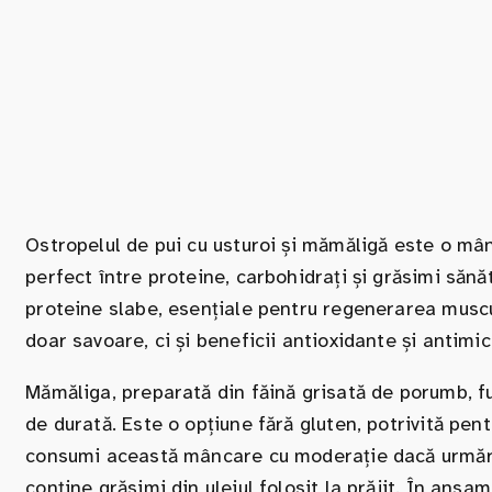
Ostropelul de pui cu usturoi și mămăligă este o mâ
perfect între proteine, carbohidrați și grăsimi săn
proteine slabe, esențiale pentru regenerarea muscu
doar savoare, ci și beneficii antioxidante și antimic
Mămăliga, preparată din făină grisată de porumb, f
de durată. Este o opțiune fără gluten, potrivită pen
consumi această mâncare cu moderație dacă urmăreș
conține grăsimi din uleiul folosit la prăjit. În ans