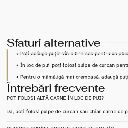
Sfaturi alternative
•
Poți adăuga puțin vin alb în sos pentru un plu
•
În loc de pui, poți folosi pulpe de curcan pentr
•
Pentru o mămăligă mai cremoasă, adaugă puțin
Întrebări frecvente
POT FOLOSI ALTĂ CARNE ÎN LOC DE PUI?
Da, poți folosi pulpe de curcan sau chiar carne de p