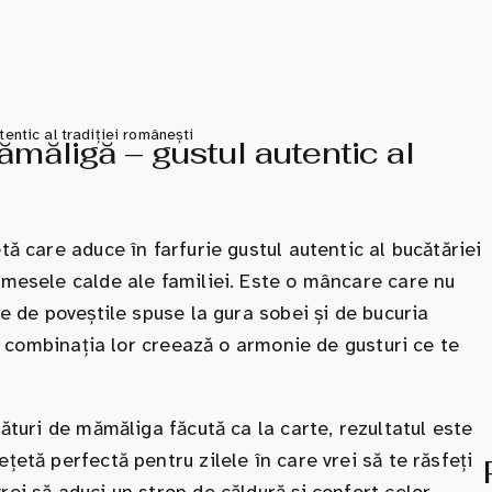
tentic al tradiției românești
ămăligă – gustul autentic al
tă care aduce în farfurie gustul autentic al bucătăriei
 mesele calde ale familiei. Este o mâncare care nu
ne de poveștile spuse la gura sobei și de bucuria
iar combinația lor creează o armonie de gusturi ce te
lături de mămăliga făcută ca la carte, rezultatul este
țetă perfectă pentru zilele în care vrei să te răsfeți