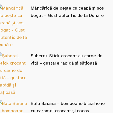
Mâncărică de pește cu ceapă și sos
bogat – Gust autentic de la Dunăre
Șuberek Stick crocant cu carne de
vită – gustare rapidă și sățioasă
Bala Baiana – bomboane braziliene
cu caramel crocant şi cocos