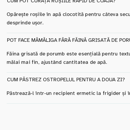
CUM POT CURĂȚA ROȘIILE RAPID DE COAJĂ?
Opărește roșiile în apă clocotită pentru câteva sec
desprinde ușor.
POT FACE MĂMĂLIGA FĂRĂ FĂINĂ GRISATĂ DE PO
Făina grisată de porumb este esențială pentru textur
mălai mai fin, ajustând cantitatea de apă.
CUM PĂSTREZ OSTROPELUL PENTRU A DOUA ZI?
Păstrează-l într-un recipient ermetic la frigider și 