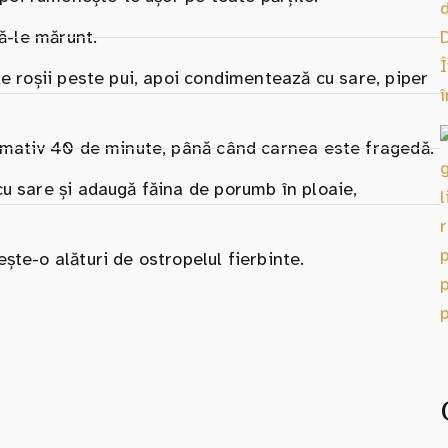
că-le mărunt.
de roșii peste pui, apoi condimentează cu sare, piper
ximativ 40 de minute, până când carnea este fragedă.
u sare și adaugă făina de porumb în ploaie,
ște-o alături de ostropelul fierbinte.