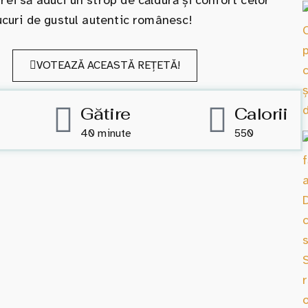
rei să aduci un strop de căldură și confort celor
bucuri de gustul autentic românesc!
VOTEAZĂ ACEASTĂ REȚETĂ!
Gătire
Calorii
40 minute
550