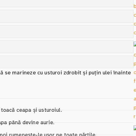
ă se marineze cu usturoi zdrobit și puțin ulei înainte
i toacă ceapa și usturoiul.
eapa până devine aurie.
apoi rumenește-le ușor pe toate părțile.