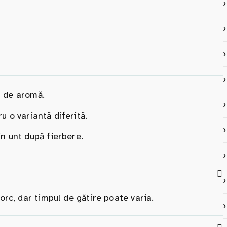
s de aromă.
u o variantă diferită.
 unt după fierbere.
orc, dar timpul de gătire poate varia.