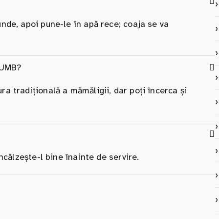
unde, apoi pune-le în apă rece; coaja se va
RUMB?
a tradițională a mămăligii, dar poți încerca și
încălzește-l bine înainte de servire.