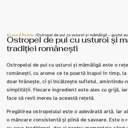
Acasa
/
Rețete
/
Ostropel de pui cu usturoi și mămăligă – gustul au
Ostropel de pui cu usturoi și m
tradiției românești
Ostropelul de pui cu usturoi și mămăligă este o rețe
românești, cu arome ce te poartă înapoi în timp, la
doar hrănește, ci și încălzește sufletul, amintindu-
simplității. Fiecare ingredient este ales cu grijă, 
face să revii mereu la această rețetă.
Pregătirea ostropelului este o adevărată artă, iar a
o mâncare consistentă și plină de savoare. Este o re