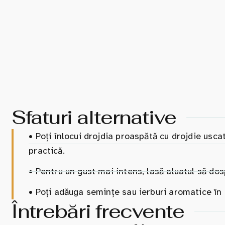
Sfaturi alternative
•
Poți înlocui drojdia proaspătă cu drojdie usca
practică.
•
Pentru un gust mai intens, lasă aluatul să dos
•
Poți adăuga semințe sau ierburi aromatice în a
Întrebări frecvente