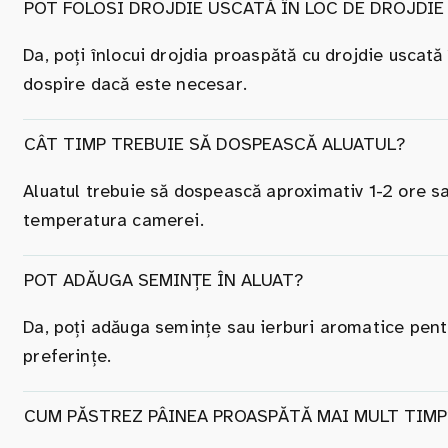
POT FOLOSI DROJDIE USCATĂ ÎN LOC DE DROJDI
Da, poți înlocui drojdia proaspătă cu drojdie uscată
dospire dacă este necesar.
CÂT TIMP TREBUIE SĂ DOSPEASCĂ ALUATUL?
Aluatul trebuie să dospească aproximativ 1-2 ore sa
temperatura camerei.
POT ADĂUGA SEMINȚE ÎN ALUAT?
Da, poți adăuga semințe sau ierburi aromatice pentr
preferințe.
CUM PĂSTREZ PÂINEA PROASPĂTĂ MAI MULT TIMP