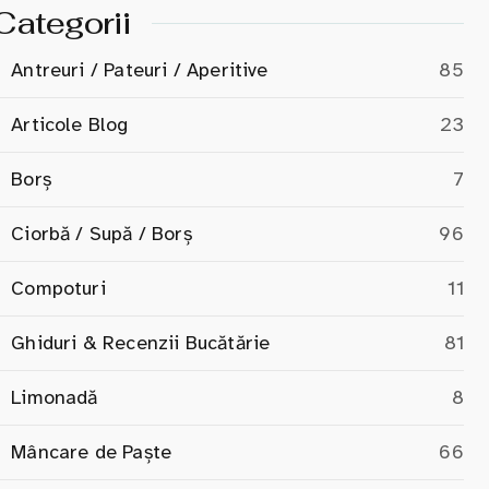
Categorii
Antreuri / Pateuri / Aperitive
85
Articole Blog
23
Borș
7
Ciorbă / Supă / Borș
96
Compoturi
11
Ghiduri & Recenzii Bucătărie
81
Limonadă
8
Mâncare de Paște
66