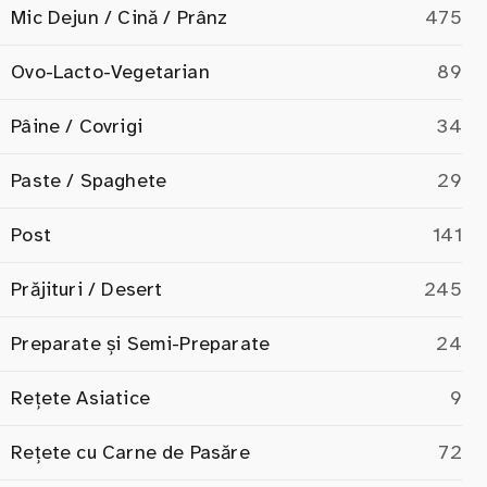
Mic Dejun / Cină / Prânz
475
Ovo-Lacto-Vegetarian
89
Pâine / Covrigi
34
Paste / Spaghete
29
Post
141
Prăjituri / Desert
245
Preparate și Semi-Preparate
24
Rețete Asiatice
9
Rețete cu Carne de Pasăre
72