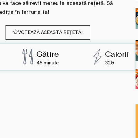
e va face să revii mereu la această rețetă. Să
iția în farfuria ta!
VOTEAZĂ ACEASTĂ REȚETĂ!
Gătire
Calorii
45 minute
320