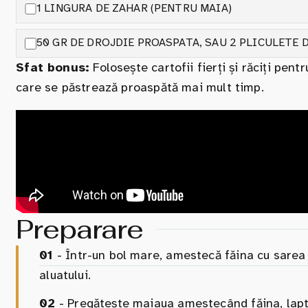
1 LINGURA DE ZAHAR (PENTRU MAIA)
50 GR DE DROJDIE PROASPATA, SAU 2 PLICULETE 
Sfat bonus:
Folosește cartofii fierți și răciți pen
care se păstrează proaspătă mai mult timp.
Preparare
01
- Într-un bol mare, amestecă făina cu sarea ș
aluatului.
02
- Pregătește maiaua amestecând făina, laptel