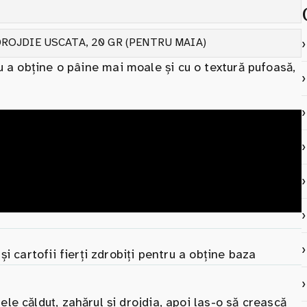
DROJDIE USCATA, 20 GR (PENTRU MAIA)
tru a obține o pâine mai moale și cu o textură pufoasă,
i cartofii fierți zdrobiți pentru a obține baza
e călduț, zahărul și drojdia, apoi las-o să crească