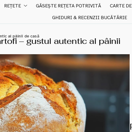
REȚETE
GĂSEȘTE REȚETA POTRIVITĂ
CARTE DE
GHIDURI & RECENZII BUCĂTĂRIE
ntic al pâinii de casă
tofi – gustul autentic al pâinii