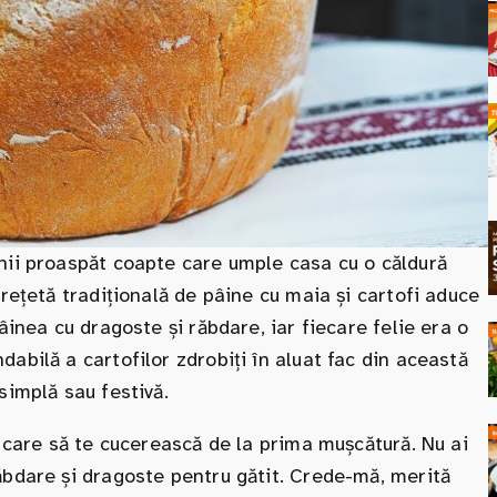
nii proaspăt coapte care umple casa cu o căldură
rețetă tradițională de pâine cu maia și cartofi aduce
âinea cu dragoste și răbdare, iar fiecare felie era o
abilă a cartofilor zdrobiți în aluat fac din această
simplă sau festivă.
e care să te cucerească de la prima mușcătură. Nu ai
ăbdare și dragoste pentru gătit. Crede-mă, merită