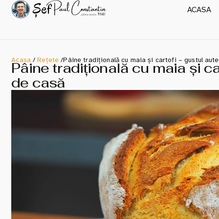
ACASA
Acasa
/
Rețete
/
Pâine tradițională cu maia și cartofi – gustul aute
Pâine tradițională cu maia și car
de casă