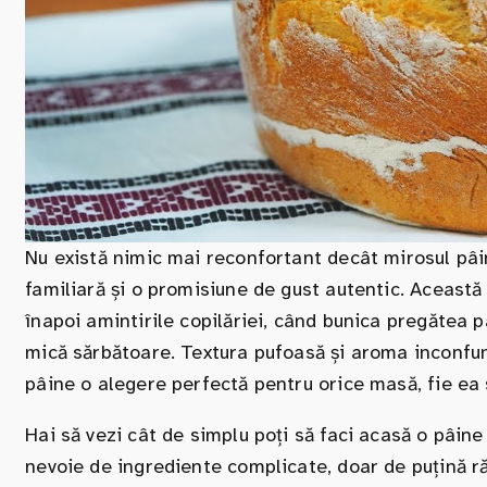
Nu există nimic mai reconfortant decât mirosul pâi
familiară și o promisiune de gust autentic. Această 
înapoi amintirile copilăriei, când bunica pregătea p
mică sărbătoare. Textura pufoasă și aroma inconfund
pâine o alegere perfectă pentru orice masă, fie ea 
Hai să vezi cât de simplu poți să faci acasă o pâin
nevoie de ingrediente complicate, doar de puțină r