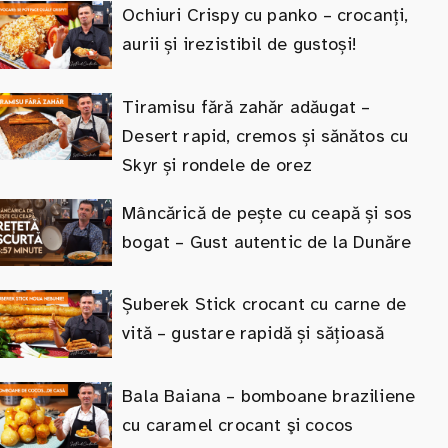
Ochiuri Crispy cu panko – crocanți,
aurii și irezistibil de gustoși!
Tiramisu fără zahăr adăugat –
Desert rapid, cremos și sănătos cu
Skyr și rondele de orez
Mâncărică de pește cu ceapă și sos
bogat – Gust autentic de la Dunăre
Șuberek Stick crocant cu carne de
vită – gustare rapidă și sățioasă
Bala Baiana – bomboane braziliene
cu caramel crocant şi cocos