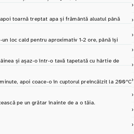
, apoi toarnă treptat apa și frământă aluatul până
-un loc cald pentru aproximativ 1-2 ore, până își
inea și așaz-o într-o tavă tapetată cu hârtie de
inute, apoi coace-o în cuptorul preîncălzit la 200°C
ească pe un grătar înainte de a o tăia.