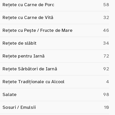
Rețete cu Carne de Porc
58
Rețete cu Carne de Vită
32
Rețete cu Pește / Fructe de Mare
46
Rețete de slăbit
34
Rețete pentru Iarnă
72
Rețete Sărbători de Iarnă
92
Rețete Tradiționale cu Alcool
4
Salate
98
Sosuri / Emulsii
10