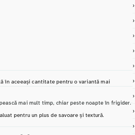
tă în aceeași cantitate pentru o variantă mai
pească mai mult timp, chiar peste noapte în frigider.
luat pentru un plus de savoare și textură.