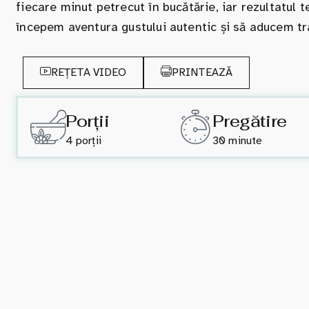
fiecare minut petrecut în bucătărie, iar rezultatul t
începem aventura gustului autentic și să aducem trad
REȚETA VIDEO
PRINTEAZĂ
Porții
Pregătire
4 porții
30 minute