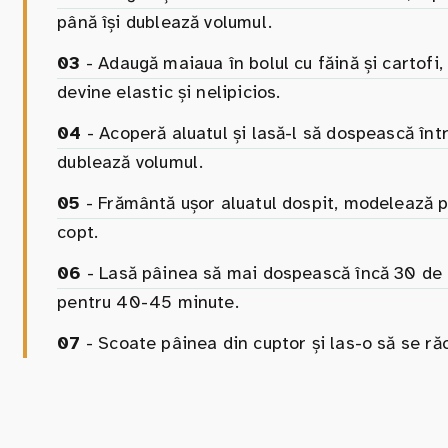
până își dublează volumul.
03
- Adaugă maiaua în bolul cu făină și cartofi
devine elastic și nelipicios.
04
- Acoperă aluatul și lasă-l să dospească într
dublează volumul.
05
- Frământă ușor aluatul dospit, modelează pâ
copt.
06
- Lasă pâinea să mai dospească încă 30 de m
pentru 40-45 minute.
07
- Scoate pâinea din cuptor și las-o să se răc