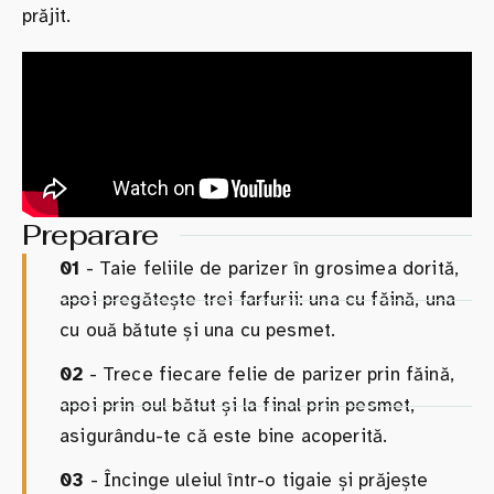
prăjit.
Preparare
01
- Taie feliile de parizer în grosimea dorită,
apoi pregătește trei farfurii: una cu făină, una
cu ouă bătute și una cu pesmet.
02
- Trece fiecare felie de parizer prin făină,
apoi prin oul bătut și la final prin pesmet,
asigurându-te că este bine acoperită.
03
- Încinge uleiul într-o tigaie și prăjește