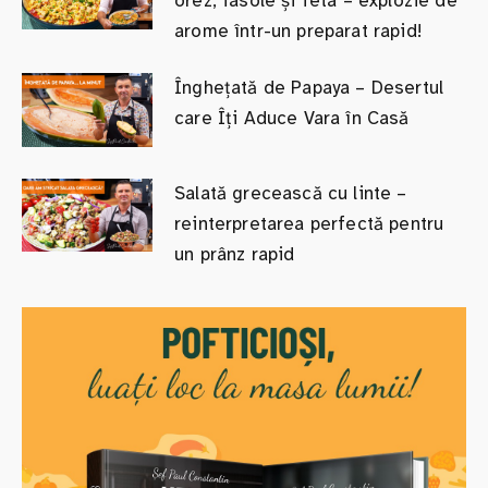
orez, fasole și feta – explozie de
arome într-un preparat rapid!
Înghețată de Papaya – Desertul
care Îți Aduce Vara în Casă
Salată grecească cu linte –
reinterpretarea perfectă pentru
un prânz rapid