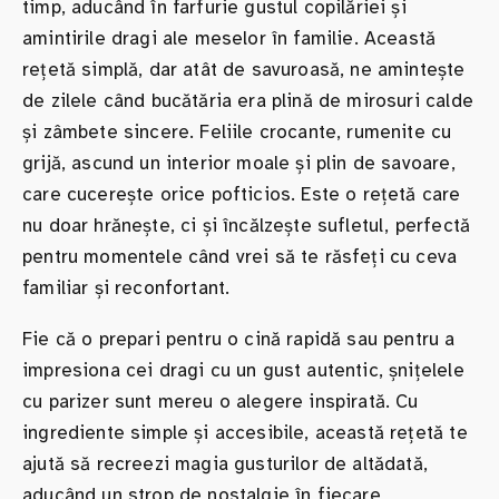
timp, aducând în farfurie gustul copilăriei și
amintirile dragi ale meselor în familie. Această
rețetă simplă, dar atât de savuroasă, ne amintește
de zilele când bucătăria era plină de mirosuri calde
și zâmbete sincere. Feliile crocante, rumenite cu
grijă, ascund un interior moale și plin de savoare,
care cucerește orice pofticios. Este o rețetă care
nu doar hrănește, ci și încălzește sufletul, perfectă
pentru momentele când vrei să te răsfeți cu ceva
familiar și reconfortant.
Fie că o prepari pentru o cină rapidă sau pentru a
impresiona cei dragi cu un gust autentic, șnițelele
cu parizer sunt mereu o alegere inspirată. Cu
ingrediente simple și accesibile, această rețetă te
ajută să recreezi magia gusturilor de altădată,
aducând un strop de nostalgie în fiecare