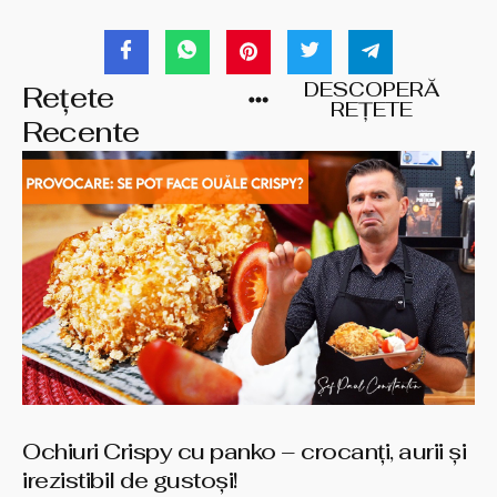
DESCOPERĂ
Rețete
REȚETE
Recente
Ochiuri Crispy cu panko – crocanți, aurii și
irezistibil de gustoși!