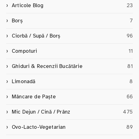
Articole Blog
23
Borș
7
Ciorbă / Supă / Borș
96
Compoturi
11
Ghiduri & Recenzii Bucătărie
81
Limonadă
8
Mâncare de Paște
66
Mic Dejun / Cină / Prânz
475
Ovo-Lacto-Vegetarian
89