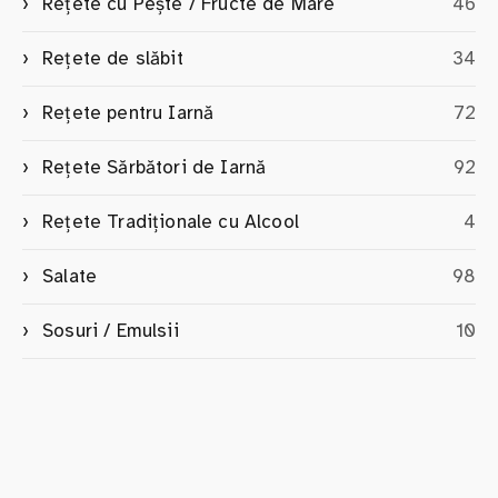
Rețete cu Pește / Fructe de Mare
46
Rețete de slăbit
34
Rețete pentru Iarnă
72
Rețete Sărbători de Iarnă
92
Rețete Tradiționale cu Alcool
4
Salate
98
Sosuri / Emulsii
10