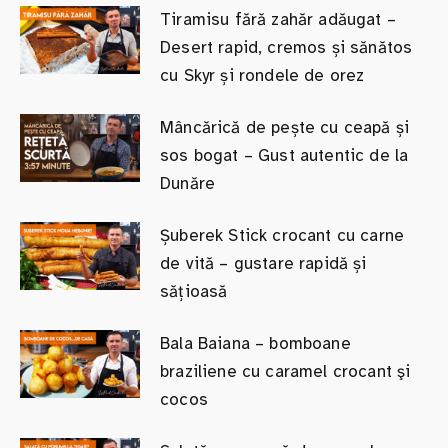
Tiramisu fără zahăr adăugat –
Desert rapid, cremos și sănătos
cu Skyr și rondele de orez
Mâncărică de pește cu ceapă și
sos bogat – Gust autentic de la
Dunăre
Șuberek Stick crocant cu carne
de vită – gustare rapidă și
sățioasă
Bala Baiana – bomboane
braziliene cu caramel crocant şi
cocos