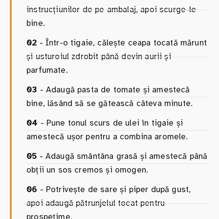
instrucțiunilor de pe ambalaj, apoi scurge-le
bine.
02
- Într-o tigaie, călește ceapa tocată mărunt
și usturoiul zdrobit până devin aurii și
parfumate.
03
- Adaugă pasta de tomate și amestecă
bine, lăsând să se gătească câteva minute.
04
- Pune tonul scurs de ulei în tigaie și
amestecă ușor pentru a combina aromele.
05
- Adaugă smântâna grasă și amestecă până
obții un sos cremos și omogen.
06
- Potrivește de sare și piper după gust,
apoi adaugă pătrunjelul tocat pentru
prospețime.