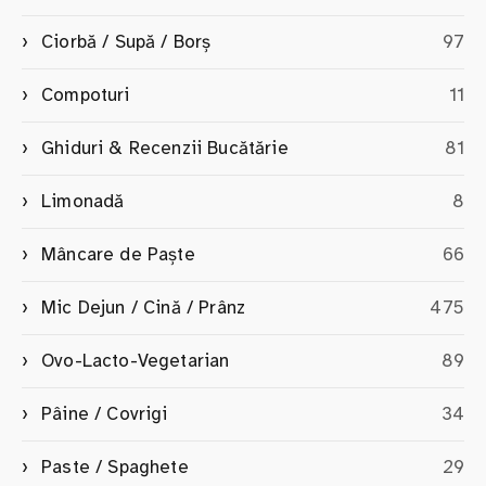
Ciorbă / Supă / Borș
97
Compoturi
11
Ghiduri & Recenzii Bucătărie
81
Limonadă
8
Mâncare de Paște
66
Mic Dejun / Cină / Prânz
475
Ovo-Lacto-Vegetarian
89
Pâine / Covrigi
34
Paste / Spaghete
29