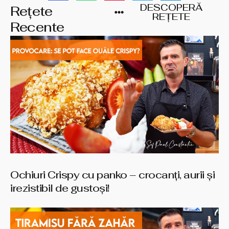
DESCOPERĂ
Rețete
REȚETE
Recente
Ochiuri Crispy cu panko – crocanți, aurii și
irezistibil de gustoși!