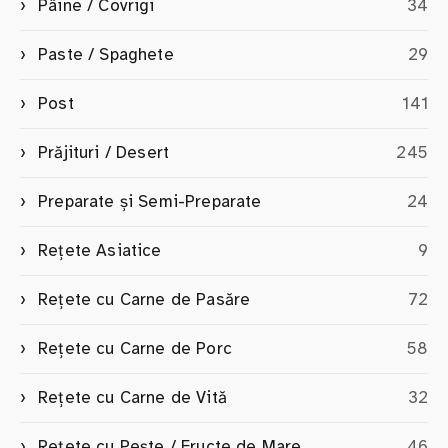
Pâine / Covrigi
34
Paste / Spaghete
29
Post
141
Prăjituri / Desert
245
Preparate și Semi-Preparate
24
Rețete Asiatice
9
Rețete cu Carne de Pasăre
72
Rețete cu Carne de Porc
58
Rețete cu Carne de Vită
32
Rețete cu Pește / Fructe de Mare
46