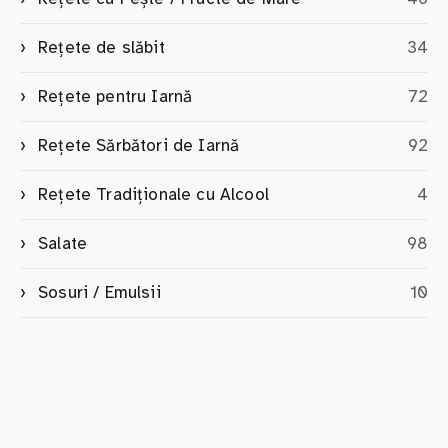
Rețete de slăbit
34
Rețete pentru Iarnă
72
Rețete Sărbători de Iarnă
92
Rețete Tradiționale cu Alcool
4
Salate
98
Sosuri / Emulsii
10