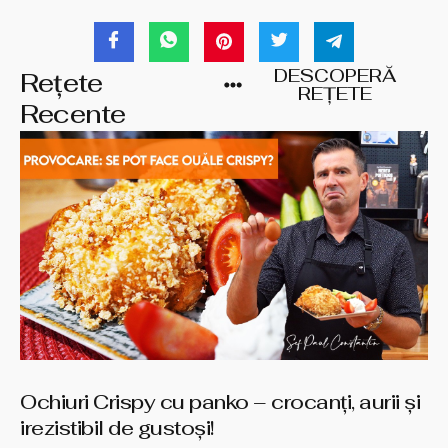
DESCOPERĂ
Rețete
REȚETE
Recente
Ochiuri Crispy cu panko – crocanți, aurii și
irezistibil de gustoși!