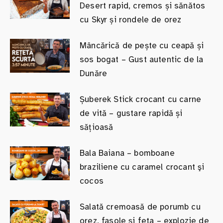
Desert rapid, cremos și sănătos
cu Skyr și rondele de orez
Mâncărică de pește cu ceapă și
sos bogat – Gust autentic de la
Dunăre
Șuberek Stick crocant cu carne
de vită – gustare rapidă și
sățioasă
Bala Baiana – bomboane
braziliene cu caramel crocant şi
cocos
Salată cremoasă de porumb cu
orez, fasole și feta – explozie de