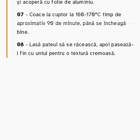
și acoperă cu folie de aluminiu.
07
- Coace la cuptor la 160-170°C timp de
aproximativ 90 de minute, până se încheagă
bine.
08
- Lasă pateul să se răcească, apoi pasează-
l fin cu untul pentru o textură cremoasă.