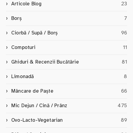
Articole Blog
23
Borș
7
Ciorbă / Supă / Borș
96
Compoturi
11
Ghiduri & Recenzii Bucătărie
81
Limonadă
8
Mâncare de Paște
66
Mic Dejun / Cină / Prânz
475
Ovo-Lacto-Vegetarian
89