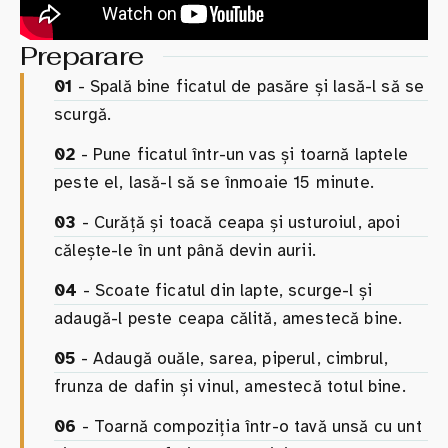
Preparare
01
- Spală bine ficatul de pasăre și lasă-l să se
scurgă.
02
- Pune ficatul într-un vas și toarnă laptele
peste el, lasă-l să se înmoaie 15 minute.
03
- Curăță și toacă ceapa și usturoiul, apoi
călește-le în unt până devin aurii.
04
- Scoate ficatul din lapte, scurge-l și
adaugă-l peste ceapa călită, amestecă bine.
05
- Adaugă ouăle, sarea, piperul, cimbrul,
frunza de dafin și vinul, amestecă totul bine.
06
- Toarnă compoziția într-o tavă unsă cu unt