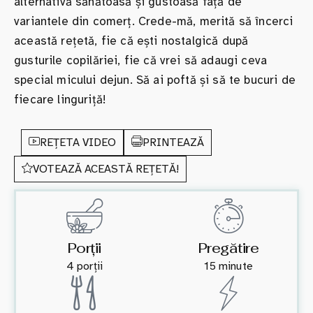
alternativă sănătoasă și gustoasă față de
variantele din comerț. Crede-mă, merită să încerci
această rețetă, fie că ești nostalgică după
gusturile copilăriei, fie că vrei să adaugi ceva
special micului dejun. Să ai poftă și să te bucuri de
fiecare linguriță!
REȚETA VIDEO
PRINTEAZĂ
VOTEAZĂ ACEASTĂ REȚETĂ!
Porții
Pregătire
4 porții
15 minute