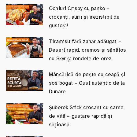
Ochiuri Crispy cu panko –
crocanți, aurii și irezistibil de
gustoși!
Tiramisu fără zahăr adăugat –
Desert rapid, cremos și sănătos
cu Skyr și rondele de orez
Mâncărică de pește cu ceapă și
sos bogat – Gust autentic de la
Dunăre
Șuberek Stick crocant cu carne
de vită – gustare rapidă și
sățioasă