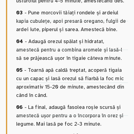
usturoiul pentru 4-5 minute, amestecând des.
03
- Pune morcovii tăiați rondele și ardeiul
kapia cubulețe, apoi presară oregano, fulgii de
ardei iute, piperul și sarea. Amestecă bine.
04
- Adaugă orezul spălat și hidratat,
amestecă pentru a combina aromele și lasă-l
să se prăjească ușor în tigaie câteva minute.
05
- Toarnă apă caldă treptat, acoperă tigaia
cu un capac și lasă orezul să fiarbă la foc mic
aproximativ 15-20 de minute, amestecând din
când în când.
06
- La final, adaugă fasolea roșie scursă și
amestecă ușor pentru a o încorpora în orez și
legume. Mai lasă pe foc 2-3 minute.