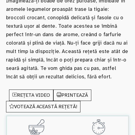
Imaginează-ți boabe de orez pufoase, îmbibate în
aromele legumelor proaspăt trase la tigaie:
broccoli crocant, conopidă delicată și fasole cu o
textură ușor al dente. Toate acestea se îmbină
perfect într-un dans de arome, creând o farfurie
colorată și plină de viață. Nu-ți face griji dacă nu ai
mult timp la dispoziție. Această rețetă este atât de
rapidă și simplă, încât o poți prepara chiar și într-o
seară agitată. Te vom ghida pas cu pas, astfel
încât să obții un rezultat delicios, fără efort.
REȚETA VIDEO
PRINTEAZĂ
VOTEAZĂ ACEASTĂ REȚETĂ!