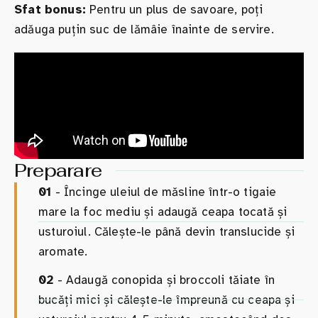
Sfat bonus:
Pentru un plus de savoare, poți
adăuga puțin suc de lămâie înainte de servire.
Preparare
01
- Încinge uleiul de măsline într-o tigaie
mare la foc mediu și adaugă ceapa tocată și
usturoiul. Călește-le până devin translucide și
aromate.
02
- Adaugă conopida și broccoli tăiate în
bucăți mici și călește-le împreună cu ceapa și