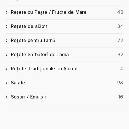
Rețete cu Pește / Fructe de Mare
46
Rețete de slăbit
34
Rețete pentru Iarnă
72
Rețete Sărbători de Iarnă
92
Rețete Tradiționale cu Alcool
4
Salate
98
Sosuri / Emulsii
10