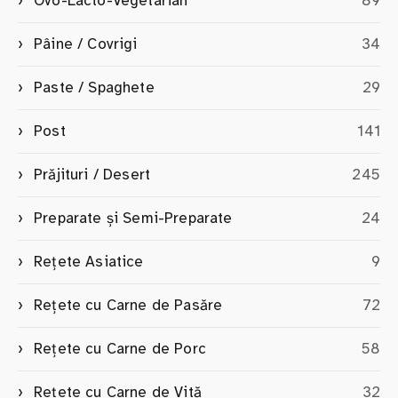
Ovo-Lacto-Vegetarian
89
Pâine / Covrigi
34
Paste / Spaghete
29
Post
141
Prăjituri / Desert
245
Preparate și Semi-Preparate
24
Rețete Asiatice
9
Rețete cu Carne de Pasăre
72
Rețete cu Carne de Porc
58
Rețete cu Carne de Vită
32