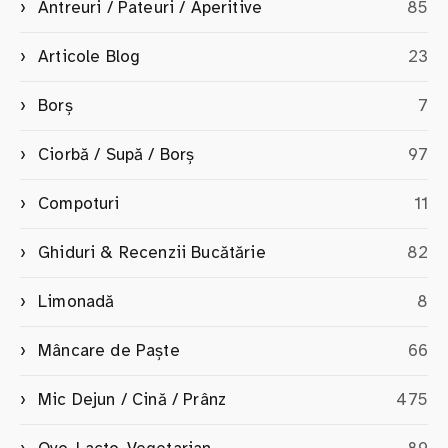
Antreuri / Pateuri / Aperitive
85
Articole Blog
23
Borș
7
Ciorbă / Supă / Borș
97
Compoturi
11
Ghiduri & Recenzii Bucătărie
82
Limonadă
8
Mâncare de Paște
66
Mic Dejun / Cină / Prânz
475