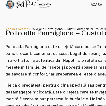
ACASA
Acasa
/
Rețete
/
Pollo alla Parmigiana – Gustul autentic al Italiei î
Pollo alla Parmigiana – Gustul au
Pollo alla Parmigiana este o rețetă care aduce în far
pane crocant, combinat cu sosul bogat de roșii și pa
într-o trattoria autentică din Napoli. E o rețetă ca
mesele în familie, de râsete și povești spuse la ma
de savoare și confort, iar prepararea ei este o ade
Fie că o pregătești pentru o cină specială sau pentr
dezamăgește niciodată. Este o rețetă care te învață 
merită fiecare minut petrecut în bucătărie. Hai să 
ceva cu adevărat spectaculos, care să-ți încălzească