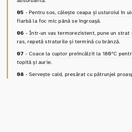
absorbantă.
05
- Pentru sos, călește ceapa și usturoiul în u
fiarbă la foc mic până se îngroașă.
06
- Într-un vas termorezistent, pune un strat 
ras, repetă straturile și termină cu brânză.
07
- Coace la cuptor preîncălzit la 180°C pen
topită și aurie.
08
- Servește cald, presărat cu pătrunjel proas