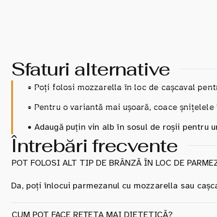
Sfaturi alternative
•
Poți folosi mozzarella în loc de cașcaval pen
•
Pentru o variantă mai ușoară, coace șnițelele în
•
Adaugă puțin vin alb în sosul de roșii pentru 
Întrebări frecvente
POT FOLOSI ALT TIP DE BRÂNZĂ ÎN LOC DE PARME
Da, poți înlocui parmezanul cu mozzarella sau cașcava
CUM POT FACE REȚETA MAI DIETETICĂ?