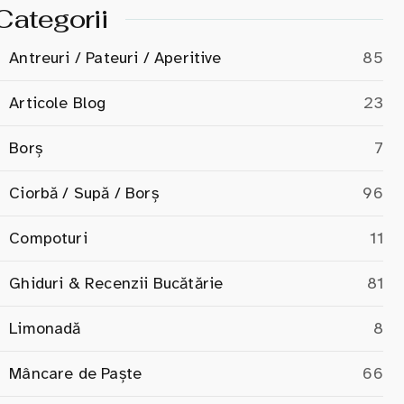
Categorii
Antreuri / Pateuri / Aperitive
85
Articole Blog
23
Borș
7
Ciorbă / Supă / Borș
96
Compoturi
11
Ghiduri & Recenzii Bucătărie
81
Limonadă
8
Mâncare de Paște
66