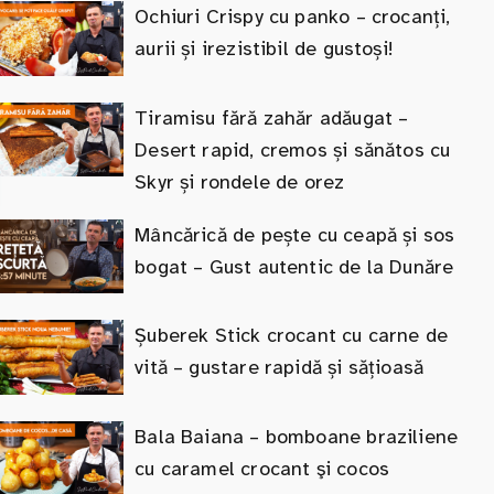
Ochiuri Crispy cu panko – crocanți,
aurii și irezistibil de gustoși!
Tiramisu fără zahăr adăugat –
Desert rapid, cremos și sănătos cu
Skyr și rondele de orez
Mâncărică de pește cu ceapă și sos
bogat – Gust autentic de la Dunăre
Șuberek Stick crocant cu carne de
vită – gustare rapidă și sățioasă
Bala Baiana – bomboane braziliene
cu caramel crocant şi cocos