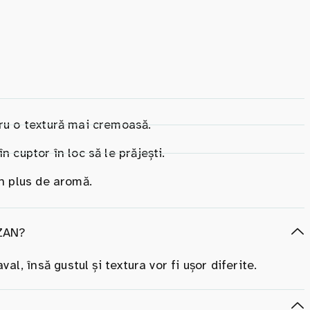
tru o textură mai cremoasă.
 cuptor în loc să le prăjești.
un plus de aromă.
ZAN?
l, însă gustul și textura vor fi ușor diferite.