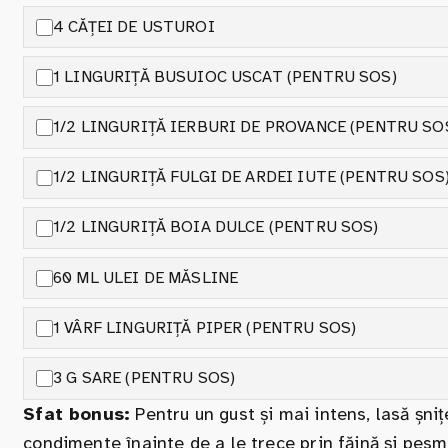
4 CĂȚEI DE USTUROI
1 LINGURIȚĂ BUSUIOC USCAT (PENTRU SOS)
1/2 LINGURIȚĂ IERBURI DE PROVANCE (PENTRU SO
1/2 LINGURIȚĂ FULGI DE ARDEI IUTE (PENTRU SOS
1/2 LINGURIȚĂ BOIA DULCE (PENTRU SOS)
60 ML ULEI DE MĂSLINE
1 VÂRF LINGURIȚĂ PIPER (PENTRU SOS)
3 G SARE (PENTRU SOS)
Sfat bonus:
Pentru un gust și mai intens, lasă șni
condimente înainte de a le trece prin făină și pesm