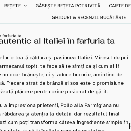
REȚETE
GĂSEȘTE REȚETA POTRIVITĂ
CARTE DE
GHIDURI & RECENZII BUCĂTĂRIE
n farfuria ta
tentic al Italiei în farfuria ta
furie toată căldura și pasiunea Italiei. Mirosul de pui
rmezanul topit, te face să te simți ca și cum ai fi
re nu doar hrănește, ci și aduce bucurie, amintind de
să. Fiecare strat de brânză și sos este o promisiune
vărată plăcere pentru orice pasionat de gătit.
u a impresiona prietenii, Pollo alla Parmigiana nu
răbdarea și atenția la detalii, dar rezultatul final
vezi cum poți transforma câteva ingrediente simple în
 sufletul și să-ți încânte papilele gustative!