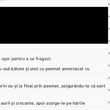
le ușor pentru a se fragezi.
 cu ouă bătute și unul cu pesmet amestecat cu
prin ou și la final prin pesmet, asigurându-te că sunt
 aurii și crocante, apoi scurge-le pe hârtie