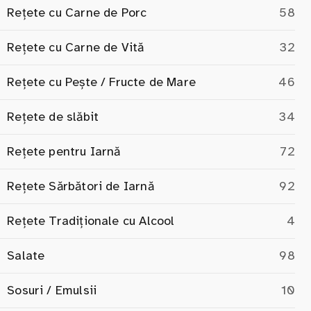
Rețete cu Carne de Porc
58
Rețete cu Carne de Vită
32
Rețete cu Pește / Fructe de Mare
46
Rețete de slăbit
34
Rețete pentru Iarnă
72
Rețete Sărbători de Iarnă
92
Rețete Tradiționale cu Alcool
4
Salate
98
Sosuri / Emulsii
10