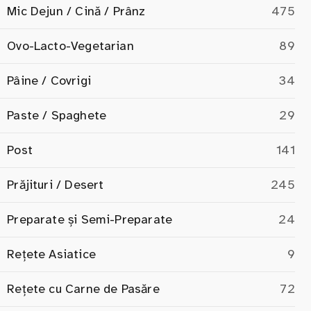
Mic Dejun / Cină / Prânz
475
Ovo-Lacto-Vegetarian
89
Pâine / Covrigi
34
Paste / Spaghete
29
Post
141
Prăjituri / Desert
245
Preparate și Semi-Preparate
24
Rețete Asiatice
9
Rețete cu Carne de Pasăre
72