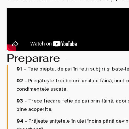
Preparare
01
- Taie pieptul de pui în felii subțiri și bate-
02
- Pregătește trei boluri: unul cu făină, unul
condimentele uscate.
03
- Trece fiecare felie de pui prin făină, apoi 
bine acoperite.
04
- Prăjește șnițelele în ulei încins până devin