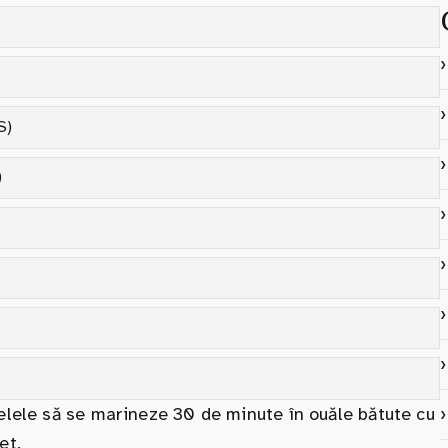
S)
)
țelele să se marineze 30 de minute în ouăle bătute cu
et.