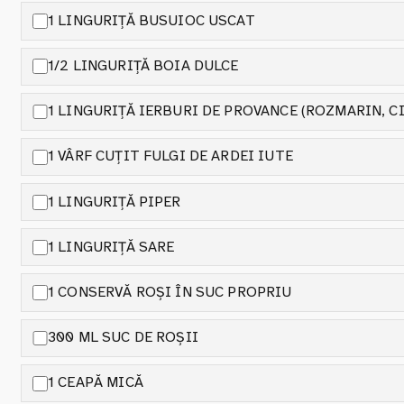
1 LINGURIȚĂ BUSUIOC USCAT
1/2 LINGURIȚĂ BOIA DULCE
1 LINGURIȚĂ IERBURI DE PROVANCE (ROZMARIN, C
1 VÂRF CUȚIT FULGI DE ARDEI IUTE
1 LINGURIȚĂ PIPER
1 LINGURIȚĂ SARE
1 CONSERVĂ ROȘI ÎN SUC PROPRIU
300 ML SUC DE ROȘII
1 CEAPĂ MICĂ