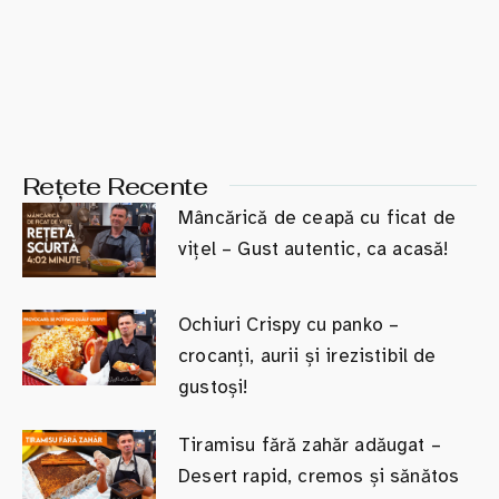
Rețete Recente
Mâncărică de ceapă cu ficat de
vițel – Gust autentic, ca acasă!
Ochiuri Crispy cu panko –
crocanți, aurii și irezistibil de
gustoși!
Tiramisu fără zahăr adăugat –
Desert rapid, cremos și sănătos