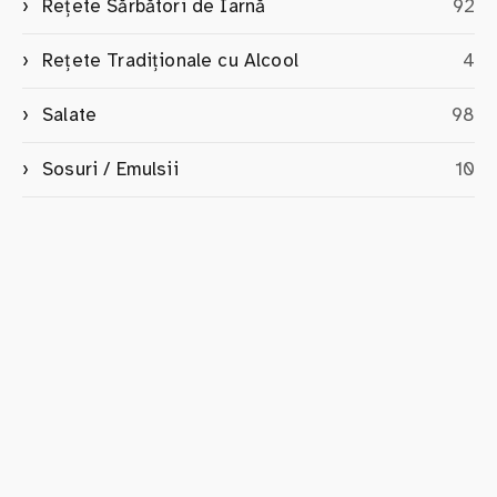
Rețete Sărbători de Iarnă
92
Rețete Tradiționale cu Alcool
4
Salate
98
Sosuri / Emulsii
10