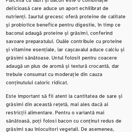
Plăcinta cu iaurt și bacon este o combinație
delicioasă care aduce un aport echilibrat de
nutrienți. Iaurtul grecesc oferă proteine de calitate
și probiotice benefice pentru digestie, în timp ce
baconul adaugă proteine și grăsimi, conferind
savoare preparatului. Ouăle contribuie cu proteine
și vitamine esențiale, iar cașcavalul aduce calciu și
grăsimi sănătoase. Untul folosit pentru coacere
adaugă un plus de aromă și textură crocantă, dar
trebuie consumat cu moderație din cauza
conținutului caloric ridicat.
Este important să fii atent la cantitatea de sare și
grăsimi din această rețetă, mai ales dacă ai
restricții alimentare. Pentru o variantă mai
sănătoasă, poți folosi bacon cu conținut redus de
grăsimi sau înlocuitori vegetali. De asemenea,