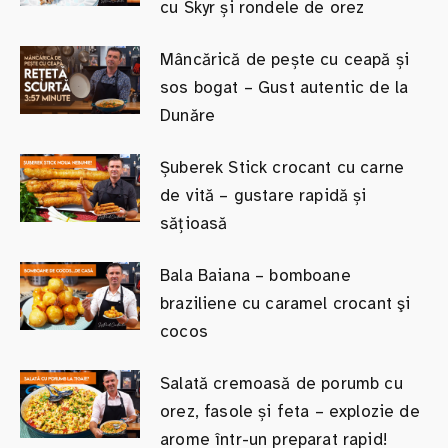
cu Skyr și rondele de orez
Mâncărică de pește cu ceapă și
sos bogat – Gust autentic de la
Dunăre
Șuberek Stick crocant cu carne
de vită – gustare rapidă și
sățioasă
Bala Baiana – bomboane
braziliene cu caramel crocant şi
cocos
Salată cremoasă de porumb cu
orez, fasole și feta – explozie de
arome într-un preparat rapid!