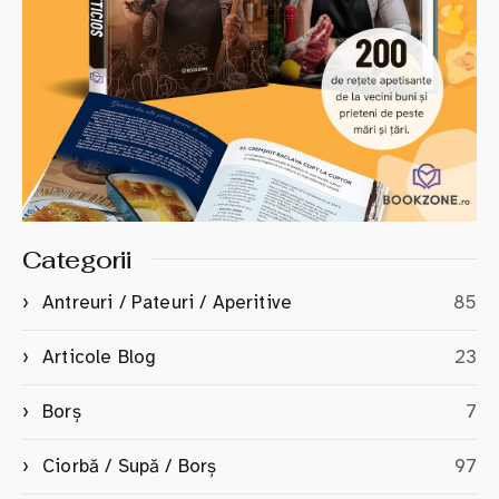
Categorii
Antreuri / Pateuri / Aperitive
85
Articole Blog
23
Borș
7
Ciorbă / Supă / Borș
97