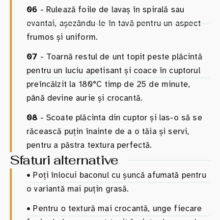
06
- Rulează foile de lavaș în spirală sau
evantai, așezându-le în tavă pentru un aspect
frumos și uniform.
07
- Toarnă restul de unt topit peste plăcintă
pentru un luciu apetisant și coace în cuptorul
preîncălzit la 180°C timp de 25 de minute,
până devine aurie și crocantă.
08
- Scoate plăcinta din cuptor și las-o să se
răcească puțin înainte de a o tăia și servi,
pentru a păstra textura perfectă.
Sfaturi alternative
•
Poți înlocui baconul cu șuncă afumată pentru
o variantă mai puțin grasă.
•
Pentru o textură mai crocantă, unge fiecare