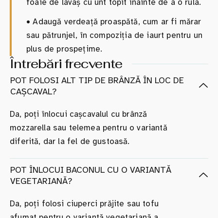
foaie de lavaș cu unt topit înainte de a o rula.
•
Adaugă verdeață proaspătă, cum ar fi mărar
sau pătrunjel, în compoziția de iaurt pentru un
plus de prospețime.
Întrebări frecvente
POT FOLOSI ALT TIP DE BRÂNZĂ ÎN LOC DE
CAȘCAVAL?
Da, poți înlocui cașcavalul cu brânză
mozzarella sau telemea pentru o variantă
diferită, dar la fel de gustoasă.
POT ÎNLOCUI BACONUL CU O VARIANTĂ
VEGETARIANĂ?
Da, poți folosi ciuperci prăjite sau tofu
afumat pentru o variantă vegetariană a