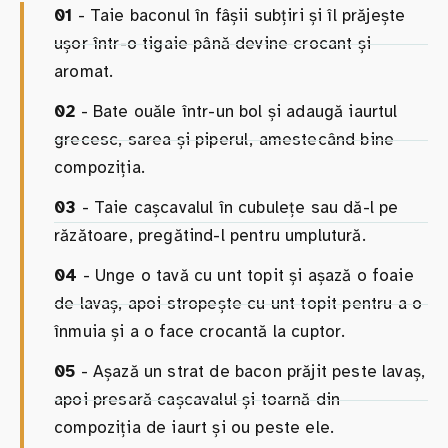
01
- Taie baconul în fâșii subțiri și îl prăjește
ușor într-o tigaie până devine crocant și
aromat.
02
- Bate ouăle într-un bol și adaugă iaurtul
grecesc, sarea și piperul, amestecând bine
compoziția.
03
- Taie cașcavalul în cubulețe sau dă-l pe
răzătoare, pregătind-l pentru umplutură.
04
- Unge o tavă cu unt topit și așază o foaie
de lavaș, apoi stropește cu unt topit pentru a o
înmuia și a o face crocantă la cuptor.
05
- Așază un strat de bacon prăjit peste lavaș,
apoi presară cașcavalul și toarnă din
compoziția de iaurt și ou peste ele.