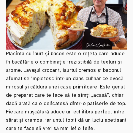
Plăcinta cu iaurt și bacon este o rețetă care aduce
în bucătărie o combinație irezistibilă de texturi și
arome. Lavașul crocant, iaurtul cremos și baconul
afumat se împletesc într-un dans culinar ce evocă
mirosul și căldura unei case primitoare. Este genul
de preparat care te face să te simți „acasă”, chiar
dacă arată ca o delicatesă dintr-o patiserie de top.
Fiecare mușcătură aduce un echilibru perfect între
sărat și cremos, iar untul topit dă un luciu apetisant
care te face să vrei să mai iei o felie.