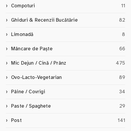
Compoturi
11
Ghiduri & Recenzii Bucătărie
82
Limonadă
8
Mâncare de Paște
66
Mic Dejun / Cină / Prânz
475
Ovo-Lacto-Vegetarian
89
Pâine / Covrigi
34
Paste / Spaghete
29
Post
141