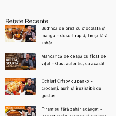
Rețete Recente
Budincă de orez cu ciocolată și
mango – desert rapid, fin și fără
zahăr
Mâncărică de ceapă cu ficat de
vițel – Gust autentic, ca acasă!
Ochiuri Crispy cu panko –
crocanți, aurii și irezistibil de
gustoși!
Tiramisu fără zahăr adăugat –