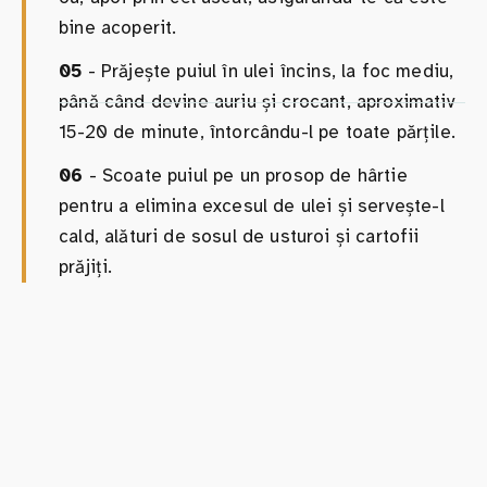
bine acoperit.
05
- Prăjește puiul în ulei încins, la foc mediu,
până când devine auriu și crocant, aproximativ
15-20 de minute, întorcându-l pe toate părțile.
06
- Scoate puiul pe un prosop de hârtie
pentru a elimina excesul de ulei și servește-l
cald, alături de sosul de usturoi și cartofii
prăjiți.