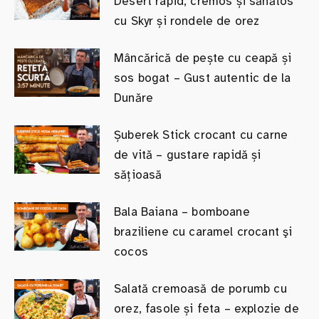
Desert rapid, cremos și sănătos
cu Skyr și rondele de orez
Mâncărică de pește cu ceapă și
sos bogat – Gust autentic de la
Dunăre
Șuberek Stick crocant cu carne
de vită – gustare rapidă și
sățioasă
Bala Baiana – bomboane
braziliene cu caramel crocant şi
cocos
Salată cremoasă de porumb cu
orez, fasole și feta – explozie de