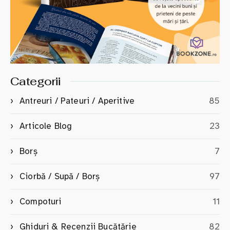
Categorii
Antreuri / Pateuri / Aperitive
85
Articole Blog
23
Borș
7
Ciorbă / Supă / Borș
97
Compoturi
11
Ghiduri & Recenzii Bucătărie
82