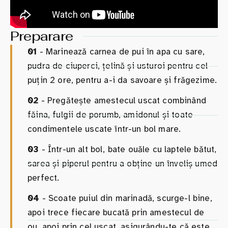
Preparare
01
- Marinează carnea de pui în apa cu sare,
pudra de ciuperci, țelină și usturoi pentru cel
puțin 2 ore, pentru a-i da savoare și frăgezime.
02
- Pregătește amestecul uscat combinând
făina, fulgii de porumb, amidonul și toate
condimentele uscate într-un bol mare.
03
- Într-un alt bol, bate ouăle cu laptele bătut,
sarea și piperul pentru a obține un înveliș umed
perfect.
04
- Scoate puiul din marinadă, scurge-l bine,
apoi trece fiecare bucată prin amestecul de
ou, apoi prin cel uscat, asigurându-te că este