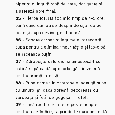
piper și o lingură rasă de sare, dar gustă și
ajustează spre final.
05
- Fierbe totul la foc mic timp de 4-5 ore,
până când carnea se desprinde ușor de pe
oase și supa devine gelatinoasă.
06
- Scoate carnea și legumele, strecoară
supa pentru a elimina impuritățile și las-o să
se răcească puțin.
07
- Zdrobește usturoiul și amestecă-l cu
puțină supă caldă, apoi adaugă-l în zeamă
pentru aromă intensă.
08
- Pune carnea în castronele, adaugă supa
cu usturoi și, dacă dorești, decorează cu
verdeață și felii de gogoșar în oțet.
09
- Lasă răciturile la rece peste noapte
pentru a se întări și a prinde textura perfectă