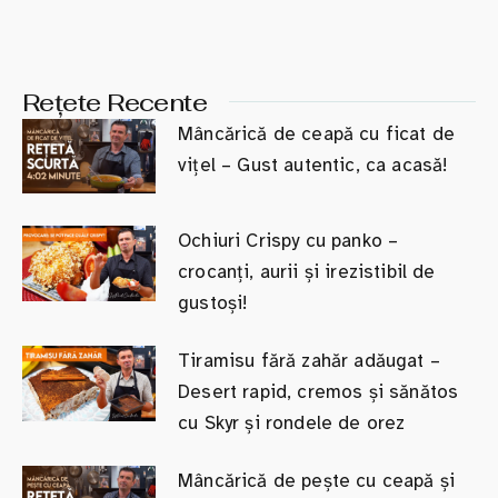
Rețete Recente
Mâncărică de ceapă cu ficat de
vițel – Gust autentic, ca acasă!
Ochiuri Crispy cu panko –
crocanți, aurii și irezistibil de
gustoși!
Tiramisu fără zahăr adăugat –
Desert rapid, cremos și sănătos
cu Skyr și rondele de orez
Mâncărică de pește cu ceapă și