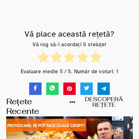
Vă place această rețetă?
Vă rog să-i acordați 5 steluțe!
Evaluare medie
5
/ 5. Număr de voturi:
1
DESCOPERĂ
Rețete
REȚETE
Recente