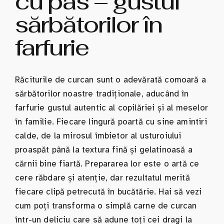
cu pas – gustul
sărbătorilor în
farfurie
Răciturile de curcan sunt o adevărată comoară a
sărbătorilor noastre tradiționale, aducând în
farfurie gustul autentic al copilăriei și al meselor
în familie. Fiecare lingură poartă cu sine amintiri
calde, de la mirosul îmbietor al usturoiului
proaspăt până la textura fină și gelatinoasă a
cărnii bine fiartă. Prepararea lor este o artă ce
cere răbdare și atenție, dar rezultatul merită
fiecare clipă petrecută în bucătărie. Hai să vezi
cum poți transforma o simplă carne de curcan
într-un deliciu care să adune toți cei dragi la