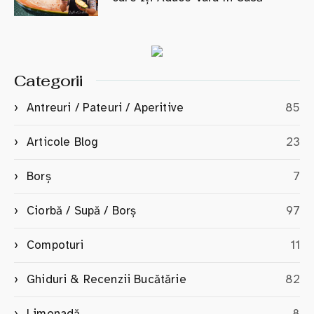
Categorii
Antreuri / Pateuri / Aperitive
85
Articole Blog
23
Borș
7
Ciorbă / Supă / Borș
97
Compoturi
11
Ghiduri & Recenzii Bucătărie
82
Limonadă
8