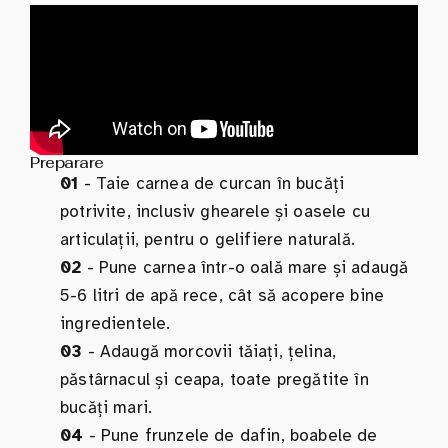
Preparare
01
- Taie carnea de curcan în bucăți
potrivite, inclusiv ghearele și oasele cu
articulații, pentru o gelifiere naturală.
02
- Pune carnea într-o oală mare și adaugă
5-6 litri de apă rece, cât să acopere bine
ingredientele.
03
- Adaugă morcovii tăiați, țelina,
păstârnacul și ceapa, toate pregătite în
bucăți mari.
04
- Pune frunzele de dafin, boabele de