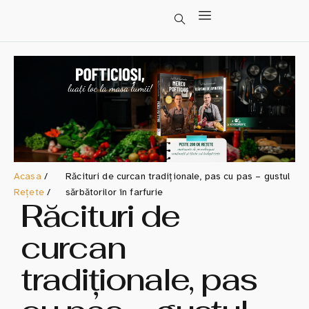
Acasa
/
Răcituri de curcan tradiționale, pas cu pas – gustul
Rețete
/
sărbătorilor în farfurie
Răcituri de
curcan
tradiționale, pas