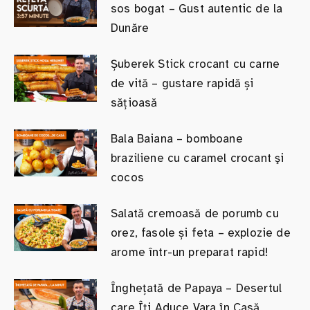
sos bogat – Gust autentic de la
Dunăre
Șuberek Stick crocant cu carne
de vită – gustare rapidă și
sățioasă
Bala Baiana – bomboane
braziliene cu caramel crocant şi
cocos
Salată cremoasă de porumb cu
orez, fasole și feta – explozie de
arome într-un preparat rapid!
Înghețată de Papaya – Desertul
care Îți Aduce Vara în Casă