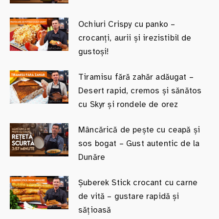
Ochiuri Crispy cu panko –
crocanți, aurii și irezistibil de
gustoși!
Tiramisu fără zahăr adăugat –
Desert rapid, cremos și sănătos
cu Skyr și rondele de orez
Mâncărică de pește cu ceapă și
sos bogat – Gust autentic de la
Dunăre
Șuberek Stick crocant cu carne
de vită – gustare rapidă și
sățioasă