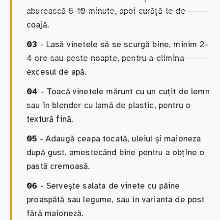
aburească 5-10 minute, apoi curăță-le de
coajă.
03
- Lasă vinetele să se scurgă bine, minim 2-
4 ore sau peste noapte, pentru a elimina
excesul de apă.
04
- Toacă vinetele mărunt cu un cuțit de lemn
sau în blender cu lamă de plastic, pentru o
textură fină.
05
- Adaugă ceapa tocată, uleiul și maioneza
după gust, amestecând bine pentru a obține o
pastă cremoasă.
06
- Servește salata de vinete cu pâine
proaspătă sau legume, sau în varianta de post
fără maioneză.