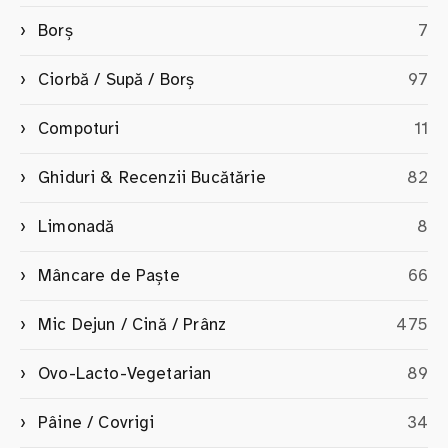
Borș
7
Ciorbă / Supă / Borș
97
Compoturi
11
Ghiduri & Recenzii Bucătărie
82
Limonadă
8
Mâncare de Paște
66
Mic Dejun / Cină / Prânz
475
Ovo-Lacto-Vegetarian
89
Pâine / Covrigi
34