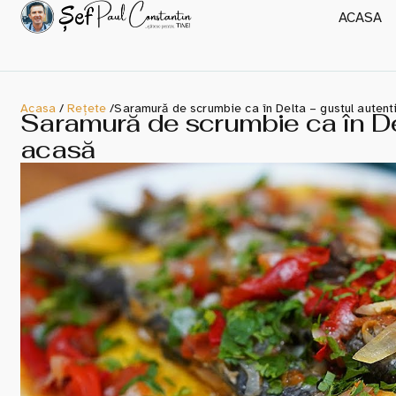
ACASA
Acasa
/
Rețete
/
Saramură de scrumbie ca în Delta – gustul autent
Saramură de scrumbie ca în Del
acasă