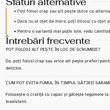
Sfaturi alternative
•
Poți folosi crap sau alt pește dulce ca alterna
•
Dacă nu ai oțet de mere, poți înlocui cu oțet a
•
Pentru o variantă mai puțin iute, redu cantitat
Întrebări frecvente
POT FOLOSI ALT PEȘTE ÎN LOC DE SCRUMBIE?
Da, poți folosi crap sau orice alt pește preferi pent
delicios.
CUM POT EVITA FUMUL ÎN TIMPUL GĂTIRII SARAM
Folosește o cratiță cu capac și gătește legumele la
inexistent.