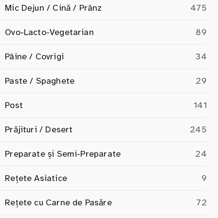
Mic Dejun / Cină / Prânz
475
Ovo-Lacto-Vegetarian
89
Pâine / Covrigi
34
Paste / Spaghete
29
Post
141
Prăjituri / Desert
245
Preparate și Semi-Preparate
24
Rețete Asiatice
9
Rețete cu Carne de Pasăre
72