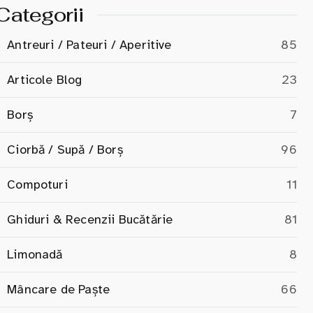
Categorii
Antreuri / Pateuri / Aperitive
85
Articole Blog
23
Borș
7
Ciorbă / Supă / Borș
96
Compoturi
11
Ghiduri & Recenzii Bucătărie
81
Limonadă
8
Mâncare de Paște
66