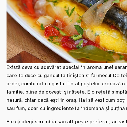
Există ceva cu adevărat special în aroma unei sara
care te duce cu gândul la liniștea și farmecul Delte
ardei, combinat cu gustul fin al peștelui, creează 
familie, pline de povești și râsete. E o rețetă simpl
natură, chiar dacă ești în oraș. Hai să vezi cum poț
sau fum, doar cu ingrediente la îndemână și puțină 
Fie că alegi scrumbia sau alt pește preferat, aceast