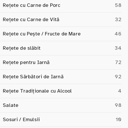
Rețete cu Carne de Porc
58
Rețete cu Carne de Vită
32
Rețete cu Pește / Fructe de Mare
46
Rețete de slăbit
34
Rețete pentru Iarnă
72
Rețete Sărbători de Iarnă
92
Rețete Tradiționale cu Alcool
4
Salate
98
Sosuri / Emulsii
10