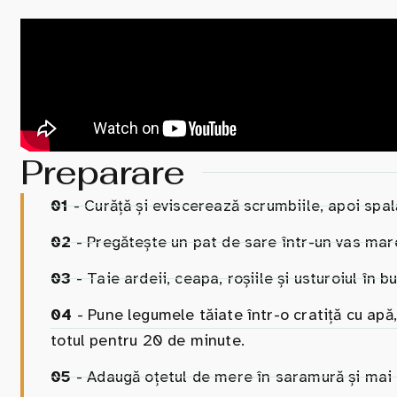
Preparare
01
- Curăță și eviscerează scrumbiile, apoi spal
02
- Pregătește un pat de sare într-un vas mar
03
- Taie ardeii, ceapa, roșiile și usturoiul în bu
04
- Pune legumele tăiate într-o cratiță cu apă
totul pentru 20 de minute.
05
- Adaugă oțetul de mere în saramură și mai l