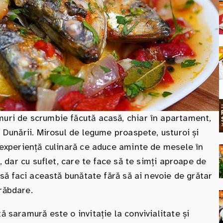
muri de scrumbie făcută acasă, chiar în apartament,
i Dunării. Mirosul de legume proaspete, usturoi și
o experiență culinară ce aduce aminte de mesele în
ă, dar cu suflet, care te face să te simți aproape de
i să faci această bunătate fără să ai nevoie de grătar
răbdare.
ă saramură este o invitație la convivialitate și