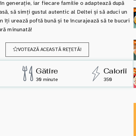
 în generație, iar fiecare familie o adaptează după
să, să simți gustul autentic al Deltei și să aduci un
n îți urează poftă bună și te încurajează să te bucuri
ră minunată!
VOTEAZĂ ACEASTĂ REȚETĂ!
Gătire
Calorii
30 minute
350