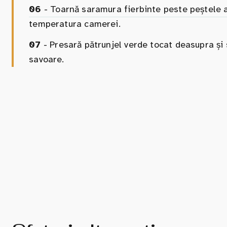
06
- Toarnă saramura fierbinte peste peștele a
temperatura camerei.
07
- Presară pătrunjel verde tocat deasupra și 
savoare.