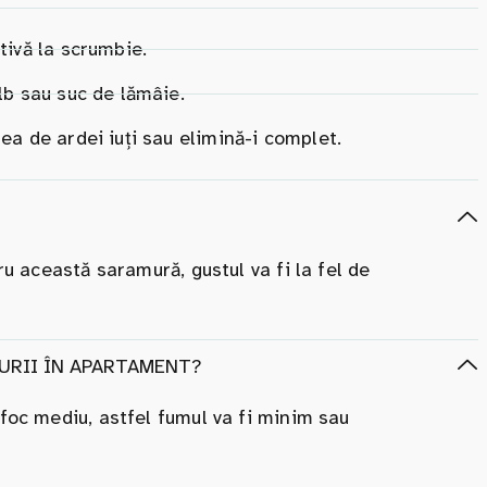
tivă la scrumbie.
lb sau suc de lămâie.
ea de ardei iuți sau elimină-i complet.
ru această saramură, gustul va fi la fel de
URII ÎN APARTAMENT?
 foc mediu, astfel fumul va fi minim sau