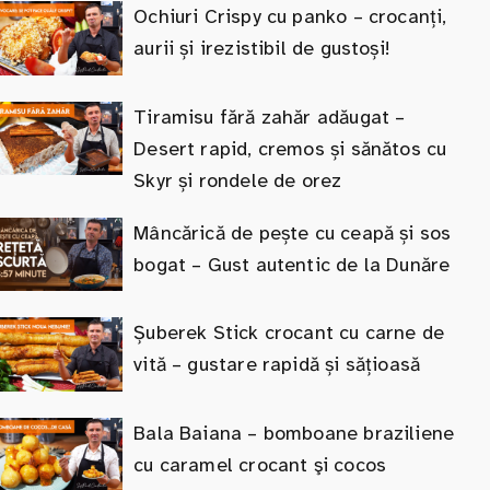
Ochiuri Crispy cu panko – crocanți,
aurii și irezistibil de gustoși!
Tiramisu fără zahăr adăugat –
Desert rapid, cremos și sănătos cu
Skyr și rondele de orez
Mâncărică de pește cu ceapă și sos
bogat – Gust autentic de la Dunăre
Șuberek Stick crocant cu carne de
vită – gustare rapidă și sățioasă
Bala Baiana – bomboane braziliene
cu caramel crocant şi cocos