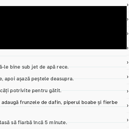
ă-le bine sub jet de apă rece.
e, apoi așază peștele deasupra.
căți potrivite pentru gătit.
, adaugă frunzele de dafin, piperul boabe și fierbe
asă să fiarbă încă 5 minute.