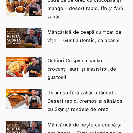
Budincă de orez cu ciocolată și
mango – desert rapid, fin și fără
zahăr
Mâncărică de ceapă cu ficat de
vițel – Gust autentic, ca acasă!
Ochiuri Crispy cu panko –
crocanți, aurii și irezistibil de
gustoși!
Tiramisu fără zahăr adăugat –
Desert rapid, cremos și sănătos
cu Skyr și rondele de orez
Mâncărică de pește cu ceapă și