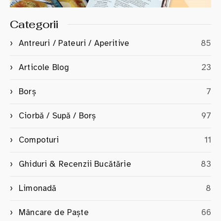
Categorii
Antreuri / Pateuri / Aperitive
85
Articole Blog
23
Borș
7
Ciorbă / Supă / Borș
97
Compoturi
11
Ghiduri & Recenzii Bucătărie
83
Limonadă
8
Mâncare de Paște
66