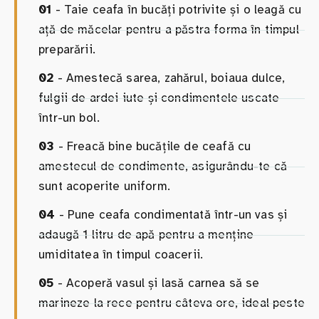
01
- Taie ceafa în bucăți potrivite și o leagă cu
ață de măcelar pentru a păstra forma în timpul
preparării.
02
- Amestecă sarea, zahărul, boiaua dulce,
fulgii de ardei iute și condimentele uscate
într-un bol.
03
- Freacă bine bucățile de ceafă cu
amestecul de condimente, asigurându-te că
sunt acoperite uniform.
04
- Pune ceafa condimentată într-un vas și
adaugă 1 litru de apă pentru a menține
umiditatea în timpul coacerii.
05
- Acoperă vasul și lasă carnea să se
marineze la rece pentru câteva ore, ideal peste