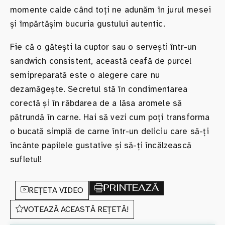
momente calde când toți ne adunăm în jurul mesei
și împărtășim bucuria gustului autentic.
Fie că o gătești la cuptor sau o servești într-un
sandwich consistent, această ceafă de purcel
semipreparată este o alegere care nu
dezamăgește. Secretul stă în condimentarea
corectă și în răbdarea de a lăsa aromele să
pătrundă în carne. Hai să vezi cum poți transforma
o bucată simplă de carne într-un deliciu care să-ți
încânte papilele gustative și să-ți încălzească
sufletul!
PRINTEAZĂ
REȚETA VIDEO
VOTEAZĂ ACEASTĂ REȚETĂ!