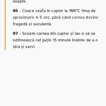
noapte.
06
- Coace ceafa în cuptor la 100°C timp de
aproximativ 4-5 ore, până când carnea devine
fragedă și suculentă.
07
- Scoate carnea din cuptor și las-o să se
odihnească cel puțin 15 minute înainte de a o
tăia și servi.