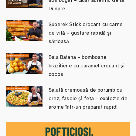
sos bogat – Gust autentic de la
Dunăre
Șuberek Stick crocant cu carne
de vită – gustare rapidă și
sățioasă
Bala Baiana – bomboane
braziliene cu caramel crocant şi
cocos
Salată cremoasă de porumb cu
orez, fasole și feta – explozie de
arome într-un preparat rapid!