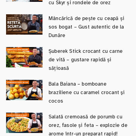
cu Skyr și rondele de orez
Mâncărică de pește cu ceapă și
sos bogat – Gust autentic de la
Dunăre
Șuberek Stick crocant cu carne
de vită – gustare rapidă și
sățioasă
Bala Baiana – bomboane
braziliene cu caramel crocant şi
cocos
Salată cremoasă de porumb cu
orez, fasole și feta – explozie de
arome într-un preparat rapid!