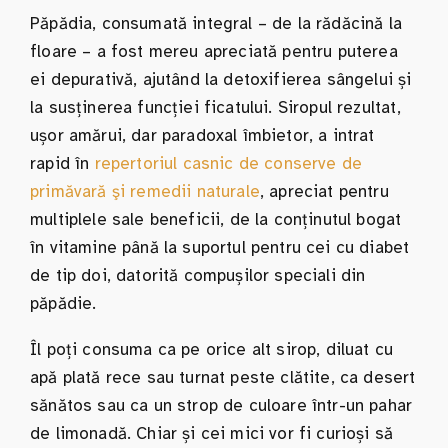
Păpădia, consumată integral – de la rădăcină la
floare – a fost mereu apreciată pentru puterea
ei depurativă, ajutând la detoxifierea sângelui și
la susținerea funcției ficatului. Siropul rezultat,
ușor amărui, dar paradoxal îmbietor, a intrat
rapid în
repertoriul casnic de conserve de
primăvară şi remedii naturale
, apreciat pentru
multiplele sale beneficii, de la conținutul bogat
în vitamine până la suportul pentru cei cu diabet
de tip doi, datorită compușilor speciali din
păpădie.
Îl poți consuma ca pe orice alt sirop, diluat cu
apă plată rece sau turnat peste clătite, ca desert
sănătos sau ca un strop de culoare într-un pahar
de limonadă. Chiar și cei mici vor fi curioși să