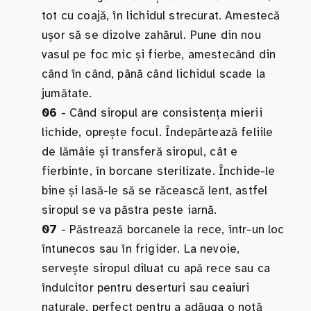
tot cu coajă, în lichidul strecurat. Amestecă
ușor să se dizolve zahărul. Pune din nou
vasul pe foc mic și fierbe, amestecând din
când în când, până când lichidul scade la
jumătate.
06
- Când siropul are consistența mierii
lichide, oprește focul. Îndepărtează feliile
de lămâie și transferă siropul, cât e
fierbinte, în borcane sterilizate. Închide-le
bine și lasă-le să se răcească lent, astfel
siropul se va păstra peste iarnă.
07
- Păstrează borcanele la rece, într-un loc
întunecos sau în frigider. La nevoie,
servește siropul diluat cu apă rece sau ca
îndulcitor pentru deserturi sau ceaiuri
naturale, perfect pentru a adăuga o notă