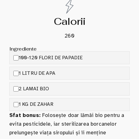
Calorii
260
Ingrediente
100-120 FLORI DE PAPADIE
1 LITRU DE APA
2 LAMAI BIO
1 KG DE ZAHAR
Sfat bonus:
Folosește doar lămâi bio pentru a
evita pesticidele, iar sterilizarea borcanelor
prelungește viața siropului și îi menține