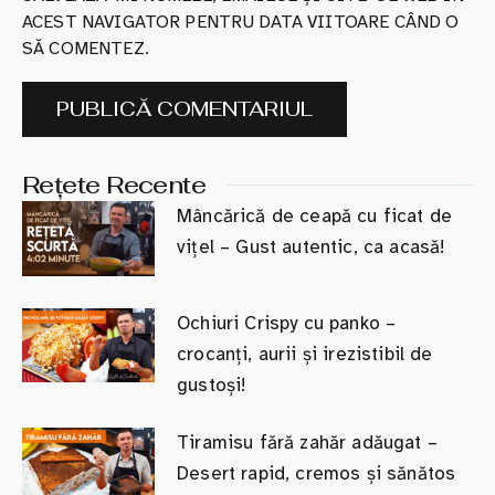
ACEST NAVIGATOR PENTRU DATA VIITOARE CÂND O
SĂ COMENTEZ.
Rețete Recente
Mâncărică de ceapă cu ficat de
vițel – Gust autentic, ca acasă!
Ochiuri Crispy cu panko –
crocanți, aurii și irezistibil de
gustoși!
Tiramisu fără zahăr adăugat –
Desert rapid, cremos și sănătos