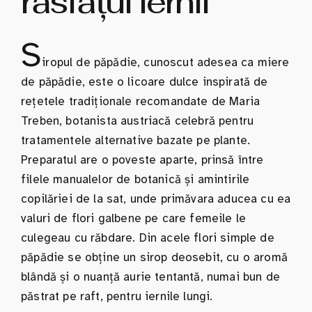
răsfățul iernii
S
iropul de păpădie, cunoscut adesea ca miere
de păpădie, este o licoare dulce inspirată de
rețetele tradiționale recomandate de Maria
Treben, botanista austriacă celebră pentru
tratamentele alternative bazate pe plante.
Preparatul are o poveste aparte, prinsă între
filele manualelor de botanică și amintirile
copilăriei de la sat, unde primăvara aducea cu ea
valuri de flori galbene pe care femeile le
culegeau cu răbdare. Din acele flori simple de
păpădie se obține un sirop deosebit, cu o aromă
blândă și o nuanță aurie tentantă, numai bun de
păstrat pe raft, pentru iernile lungi.