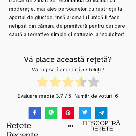
ridicat de zahăr. Se recomandă consumul cu
moderație, mai ales persoanelor cu restricții la
aportul de glucide, însă aroma lui unică îl face
nelipsit din cămara de primăvară pentru cei care
caută alternative simple și naturale la îndulcitori.
Vă place această rețetă?
Vă rog să-i acordați 5 steluțe!
Evaluare medie
3.7
/ 5. Număr de voturi:
6
DESCOPERĂ
Rețete
REȚETE
Recente