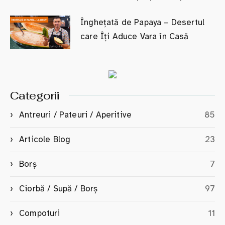
Înghețată de Papaya – Desertul
care Îți Aduce Vara în Casă
Categorii
Antreuri / Pateuri / Aperitive
85
Articole Blog
23
Borș
7
Ciorbă / Supă / Borș
97
Compoturi
11