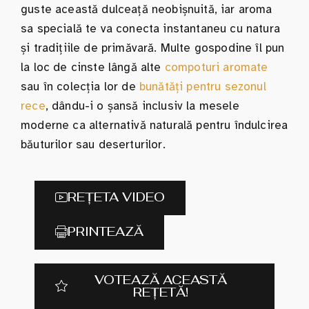
guste această dulceață neobișnuită, iar aroma
sa specială te va conecta instantaneu cu natura
și tradițiile de primăvară. Multe gospodine îl pun
la loc de cinste lângă alte
compoturi aromate
sau în colecția lor de
bunătăți pentru sezonul
rece
, dându-i o șansă inclusiv la mesele
moderne ca alternativă naturală pentru îndulcirea
băuturilor sau deserturilor.
REȚETA VIDEO
PRINTEAZĂ
VOTEAZĂ ACEASTĂ
REȚETĂ!