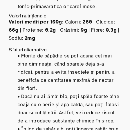
tonic-primăvăratică oricărei mese.
Valori nutriționale
Valori medii per 100g:
Calorii:
260
| Glucide:
66g
| Proteine:
0.2g
| Grăsimi:
0g
| Fibre:
0.3g
|
Sodiu:
2mg
Sfaturi alternative
•
Florile de păpădie se pot aduna cel mai
bine dimineața, când soarele deja s-a
ridicat, pentru a evita insectele și pentru a
beneficia de cantitatea maximă de nectar
din flori.
•
Dacă nu ai lămâi bio, poți spăla foarte bine
coaja cu o perie și apă caldă, sau poți folosi
doar sucul lămâii. Astfel, vei reduce riscul
de a introduce substanțe chimice în sirop.
•
În loc de zahăr alb, poți încerca zahăr brun,