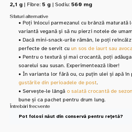
2,1 g
| Fibre:
5 g
| Sodiu:
560 mg
Sfaturi alternative
•
Poți înlocui parmezanul cu brânză maturată lo
variantă vegană şi să nu pierzi notele de umam
•
Dacă mini-snack-urile rămân, le poți reîncălzi 
perfecte de servit cu
un sos de iaurt sau avoc
•
Pentru o textură și mai crocantă, poți adăuga
soarelui sau susan. Experimentează liber!
•
În varianta lor fără ou, cu puțin ulei și apă î
gustările din perioadele de post
.
•
Servește-le lângă
o salată crocantă de sezo
bune și ca pachet pentru drum lung.
Întrebări frecvente
Pot folosi năut din conservă pentru rețetă?