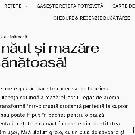
REȚETE
GĂSEȘTE REȚETA POTRIVITĂ
CARTE DE
GHIDURI & RECENZII BUCĂTĂRIE
ă și sănătoasă!
năut și mazăre –
sănătoasă!
e acele gustări care te cuceresc de la prima
ulceața rotundă a mazărei, totul legat de aroma
ransformă într-o crustă crocantă perfectă la cuptor
ii sau poate fi pus în pachet pentru o pauză
tală, rețetele cu năut fac parte din identitatea
m ușor, fără uleiuri grele, cu un plus de savoare și