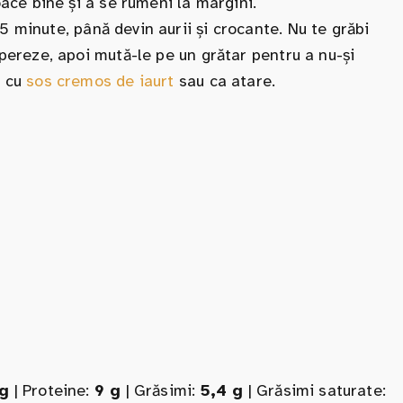
oace bine și a se rumeni la margini.
 minute, până devin aurii și crocante. Nu te grăbi
mpereze, apoi mută-le pe un grătar pentru a nu-și
i cu
sos cremos de iaurt
sau ca atare.
 g
| Proteine:
9 g
| Grăsimi:
5,4 g
| Grăsimi saturate: