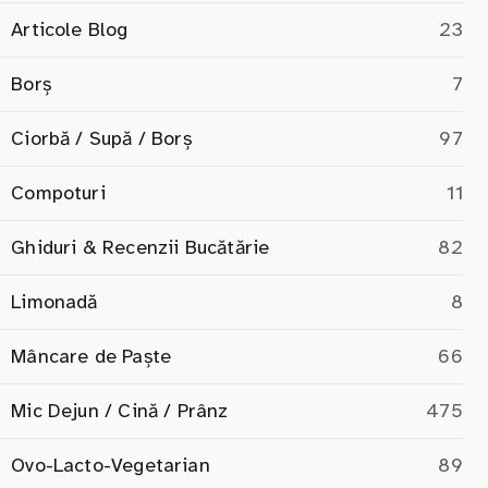
Articole Blog
23
Borș
7
Ciorbă / Supă / Borș
97
Compoturi
11
Ghiduri & Recenzii Bucătărie
82
Limonadă
8
Mâncare de Paște
66
Mic Dejun / Cină / Prânz
475
Ovo-Lacto-Vegetarian
89