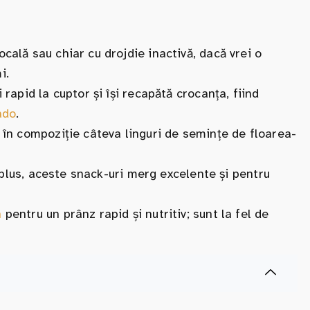
cală sau chiar cu drojdie inactivă, dacă vrei o
i.
rapid la cuptor și își recapătă crocanța, fiind
ado
.
 în compoziție câteva linguri de semințe de floarea-
n plus, aceste snack-uri merg excelente și pentru
n
pentru un prânz rapid și nutritiv; sunt la fel de