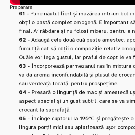
Preparare
01
- Pune năutul fiert și mazărea într-un bol în
obții o pastă complet omogenă. E important să
final. Ai răbdare și nu folosi mixerul pentru a
02
- Adaugă cele două ouă peste amestec, apoi 
furculiță cât să obții o compoziție relativ omo
Ouăle vor lega gustul, iar praful de copt le va 
03
- Încorporează parmezanul ras în mixtura d
va da aroma inconfundabilă și plusul de crocan
sau verdeață tocată, pentru prospețime.
04
- Presară o linguriță de mac și amestecă uș
aspect special și un gust subtil, care se va si
crocant la suprafață.
05
- Încinge cuptorul la 190°C și pregătește o
lingura porții mici sau aplatizează ușor compoz