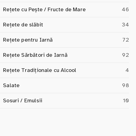
Rețete cu Pește / Fructe de Mare
46
Rețete de slăbit
34
Rețete pentru Iarnă
72
Rețete Sărbători de Iarnă
92
Rețete Tradiționale cu Alcool
4
Salate
98
Sosuri / Emulsii
10