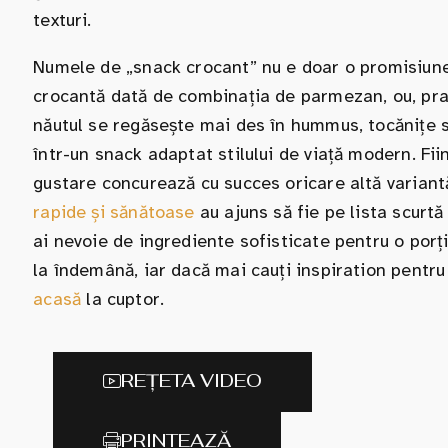
texturi.
Numele de „snack crocant” nu e doar o promisiune –
crocantă dată de combinația de parmezan, ou, praf
năutul se regăsește mai des în hummus, tocănițe sa
într-un snack adaptat stilului de viață modern. Fii
gustare concurează cu succes oricare altă variant
rapide și sănătoase
au ajuns să fie pe lista scurtă
ai nevoie de ingrediente sofisticate pentru o porți
la îndemână, iar dacă mai cauți inspiration pentru
acasă
la cuptor.
REȚETA VIDEO
PRINTEAZĂ