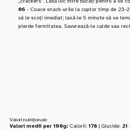
„crackers”. Lasă loc între bucăți pentru a se c
06
- Coace snack-urile la cuptor timp de 23–25
să le scoți imediat; lasă-le 5 minute să se te
pierde fermitatea. Savurează-le calde sau rec
Valori nutriționale
Valori medii per 100g:
Calorii:
178
| Glucide:
21