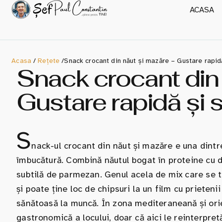
ACASA
Acasa
/
Rețete
/
Snack crocant din năut și mazăre – Gustare rapid
Snack crocant din 
Gustare rapidă și 
S
nack-ul crocant din năut și mazăre e una dintr
îmbucătură. Combină năutul bogat în proteine cu d
subtilă de parmezan. Genul acela de mix care se t
și poate ține loc de chipsuri la un film cu prieten
sănătoasă la muncă. În zona mediteraneană și orien
gastronomică a locului, doar că aici le reinterpretă