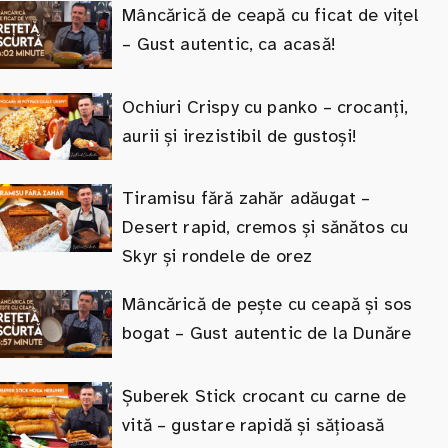
Mâncărică de ceapă cu ficat de vițel
– Gust autentic, ca acasă!
Ochiuri Crispy cu panko – crocanți,
aurii și irezistibil de gustoși!
Tiramisu fără zahăr adăugat –
Desert rapid, cremos și sănătos cu
Skyr și rondele de orez
Mâncărică de pește cu ceapă și sos
bogat – Gust autentic de la Dunăre
Șuberek Stick crocant cu carne de
vită – gustare rapidă și sățioasă