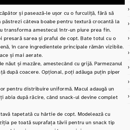
căpător și pasează-le ușor cu o furculiță, fără să
 păstrezi câteva boabe pentru textură crocantă la
 nu transforma amestecul într-un piure prea fin.
presară sarea și praful de copt. Bate totul cu o
genă, în care ingredientele principale rămân vizibile.
face și mai aerate.
e năut și mazăre, amestecând cu grijă. Parmezanul
ță după coacere. Opțional, poți adăuga puțin piper
or pentru distribuire uniformă. Macul adaugă un
mți abia după răcire, când snack-ul devine complet
 tavă tapetată cu hârtie de copt. Modelează cu
iția pe toată suprafața tăvii pentru un snack tip