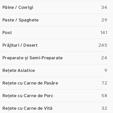
Pâine / Covrigi
34
Paste / Spaghete
29
Post
141
Prăjituri / Desert
245
Preparate și Semi-Preparate
24
Rețete Asiatice
9
Rețete cu Carne de Pasăre
72
Rețete cu Carne de Porc
58
Rețete cu Carne de Vită
32