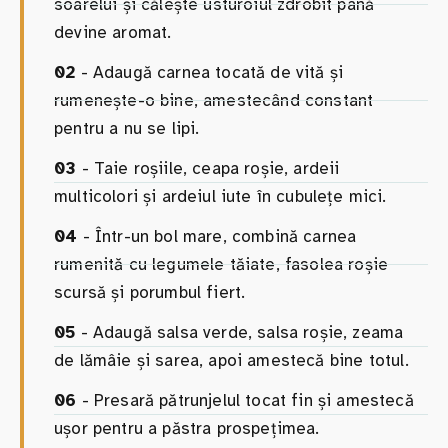
soarelui și călește usturoiul zdrobit până
devine aromat.
02
- Adaugă carnea tocată de vită și
rumenește-o bine, amestecând constant
pentru a nu se lipi.
03
- Taie roșiile, ceapa roșie, ardeii
multicolori și ardeiul iute în cubulețe mici.
04
- Într-un bol mare, combină carnea
rumenită cu legumele tăiate, fasolea roșie
scursă și porumbul fiert.
05
- Adaugă salsa verde, salsa roșie, zeama
de lămâie și sarea, apoi amestecă bine totul.
06
- Presară pătrunjelul tocat fin și amestecă
ușor pentru a păstra prospețimea.