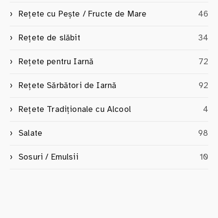
Rețete cu Pește / Fructe de Mare
46
Rețete de slăbit
34
Rețete pentru Iarnă
72
Rețete Sărbători de Iarnă
92
Rețete Tradiționale cu Alcool
4
Salate
98
Sosuri / Emulsii
10