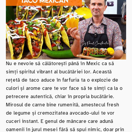
Nu e nevoie să călătorești până în Mexic ca să
simți spiritul vibrant al bucătăriei lor. Această
rețetă de taco aduce în farfuria ta o explozie de
culori și arome care te vor face să te simți ca la o
petrecere autentică, chiar în propria bucătărie.
Mirosul de carne bine rumenită, amestecul fresh
de legume și cremozitatea avocado-ului te vor
cuceri instant. E genul de mâncare care adună
oamenii în jurul mesei fără să spui nimic, doar prin