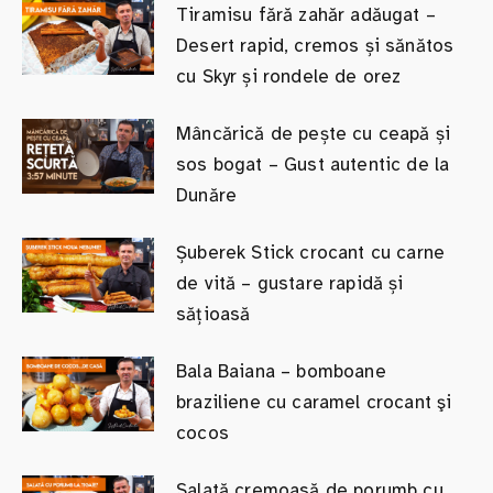
Tiramisu fără zahăr adăugat –
Desert rapid, cremos și sănătos
cu Skyr și rondele de orez
Mâncărică de pește cu ceapă și
sos bogat – Gust autentic de la
Dunăre
Șuberek Stick crocant cu carne
de vită – gustare rapidă și
sățioasă
Bala Baiana – bomboane
braziliene cu caramel crocant şi
cocos
Salată cremoasă de porumb cu