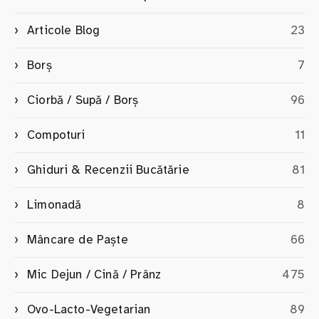
Articole Blog
23
Borș
7
Ciorbă / Supă / Borș
96
Compoturi
11
Ghiduri & Recenzii Bucătărie
81
Limonadă
8
Mâncare de Paște
66
Mic Dejun / Cină / Prânz
475
Ovo-Lacto-Vegetarian
89