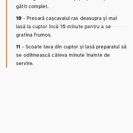
gătit complet.
10
- Presară cașcavalul ras deasupra și mai
lasă la cuptor încă 10 minute pentru a se
gratina frumos.
11
- Scoate tava din cuptor și lasă preparatul să
se odihnească câteva minute înainte de
servire.