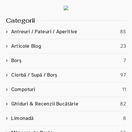
Categorii
Antreuri / Pateuri / Aperitive
85
Articole Blog
23
Borș
7
Ciorbă / Supă / Borș
97
Compoturi
11
Ghiduri & Recenzii Bucătărie
82
Limonadă
8