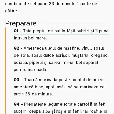
condimente cel puțin 30 de minute înainte de
gătire.
Preparare
01
- Taie pieptul de pui în fâșii subțiri și îl pune
într-un bol mare.
02
- Amestecă uleiul de măsline, vinul, sosul
de soia, sosul dulce acrișor, muștarul, oregano,
boiaua, piperul și sarea într-un bol separat
pentru marinadă.
03
- Toarnă marinada peste pieptul de pui și
amestecă bine, apoi lasă-l să se marineze cel
puțin 30 de minute.
04
- Pregătește legumele: taie cartofii în felii
subțiri, ceapa albă și roșie în felii, iar roșiile în