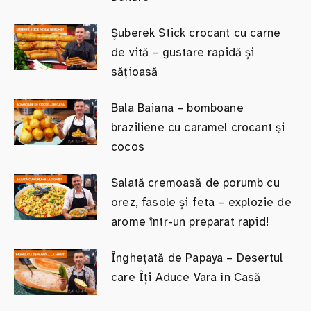
Șuberek Stick crocant cu carne
de vită – gustare rapidă și
sățioasă
Bala Baiana – bomboane
braziliene cu caramel crocant şi
cocos
Salată cremoasă de porumb cu
orez, fasole și feta – explozie de
arome într-un preparat rapid!
Înghețată de Papaya – Desertul
care Îți Aduce Vara în Casă