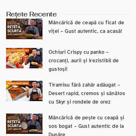
Rețete Recente
Mâncărică de ceapă cu ficat de
vițel – Gust autentic, ca acasă!
Ochiuri Crispy cu panko –
crocanți, aurii și irezistibil de
gustoși!
Tiramisu fără zahăr adăugat –
Desert rapid, cremos și sănătos
cu Skyr și rondele de orez
Mâncărică de pește cu ceapă și
sos bogat – Gust autentic de la
Dunăre