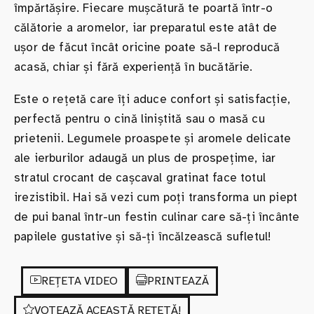
împărtășire. Fiecare mușcătură te poartă într-o
călătorie a aromelor, iar preparatul este atât de
ușor de făcut încât oricine poate să-l reproducă
acasă, chiar și fără experiență în bucătărie.
Este o rețetă care îți aduce confort și satisfacție,
perfectă pentru o cină liniștită sau o masă cu
prietenii. Legumele proaspete și aromele delicate
ale ierburilor adaugă un plus de prospețime, iar
stratul crocant de cașcaval gratinat face totul
irezistibil. Hai să vezi cum poți transforma un piept
de pui banal într-un festin culinar care să-ți încânte
papilele gustative și să-ți încălzească sufletul!
REȚETA VIDEO
PRINTEAZĂ
VOTEAZĂ ACEASTĂ REȚETĂ!