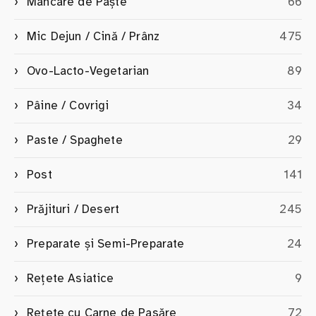
Mâncare de Paște
66
Mic Dejun / Cină / Prânz
475
Ovo-Lacto-Vegetarian
89
Pâine / Covrigi
34
Paste / Spaghete
29
Post
141
Prăjituri / Desert
245
Preparate și Semi-Preparate
24
Rețete Asiatice
9
Rețete cu Carne de Pasăre
72