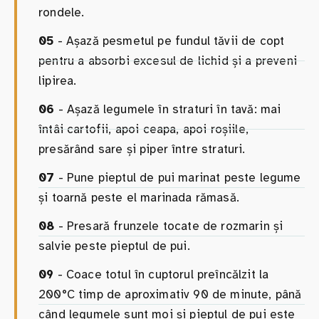
rondele.
05
- Așază pesmetul pe fundul tăvii de copt
pentru a absorbi excesul de lichid și a preveni
lipirea.
06
- Așază legumele în straturi în tavă: mai
întâi cartofii, apoi ceapa, apoi roșiile,
presărând sare și piper între straturi.
07
- Pune pieptul de pui marinat peste legume
și toarnă peste el marinada rămasă.
08
- Presară frunzele tocate de rozmarin și
salvie peste pieptul de pui.
09
- Coace totul în cuptorul preîncălzit la
200°C timp de aproximativ 90 de minute, până
când legumele sunt moi și pieptul de pui este