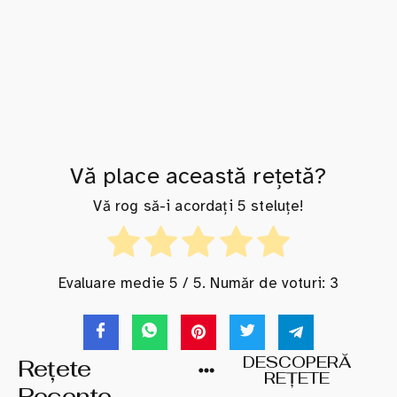
Vă place această rețetă?
Vă rog să-i acordați 5 steluțe!
Evaluare medie
5
/ 5. Număr de voturi:
3
DESCOPERĂ
Rețete
REȚETE
Recente