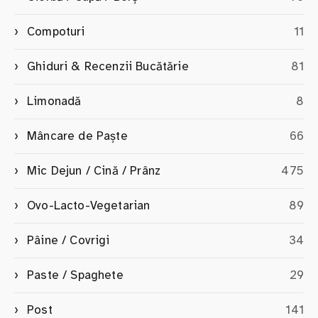
Compoturi
11
Ghiduri & Recenzii Bucătărie
81
Limonadă
8
Mâncare de Paște
66
Mic Dejun / Cină / Prânz
475
Ovo-Lacto-Vegetarian
89
Pâine / Covrigi
34
Paste / Spaghete
29
Post
141