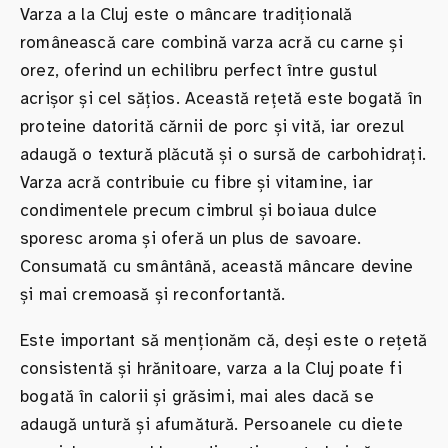
Varza a la Cluj este o mâncare tradițională
românească care combină varza acră cu carne și
orez, oferind un echilibru perfect între gustul
acrișor și cel sățios. Această rețetă este bogată în
proteine datorită cărnii de porc și vită, iar orezul
adaugă o textură plăcută și o sursă de carbohidrați.
Varza acră contribuie cu fibre și vitamine, iar
condimentele precum cimbrul și boiaua dulce
sporesc aroma și oferă un plus de savoare.
Consumată cu smântână, această mâncare devine
și mai cremoasă și reconfortantă.
Este important să menționăm că, deși este o rețetă
consistentă și hrănitoare, varza a la Cluj poate fi
bogată în calorii și grăsimi, mai ales dacă se
adaugă untură și afumătură. Persoanele cu diete