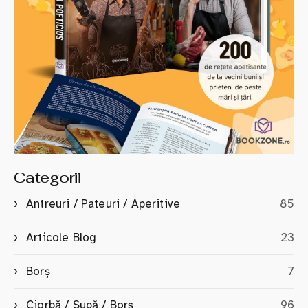
Categorii
Antreuri / Pateuri / Aperitive
85
Articole Blog
23
Borș
7
Ciorbă / Supă / Borș
96