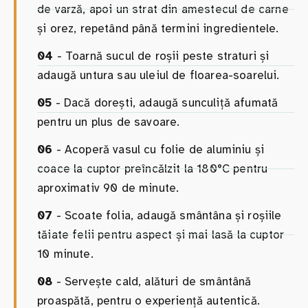
de varză, apoi un strat din amestecul de carne
și orez, repetând până termini ingredientele.
04
- Toarnă sucul de roșii peste straturi și
adaugă untura sau uleiul de floarea-soarelui.
05
- Dacă dorești, adaugă sunculiță afumată
pentru un plus de savoare.
06
- Acoperă vasul cu folie de aluminiu și
coace la cuptor preîncălzit la 180°C pentru
aproximativ 90 de minute.
07
- Scoate folia, adaugă smântâna și roșiile
tăiate felii pentru aspect și mai lasă la cuptor
10 minute.
08
- Servește cald, alături de smântână
proaspătă, pentru o experiență autentică.