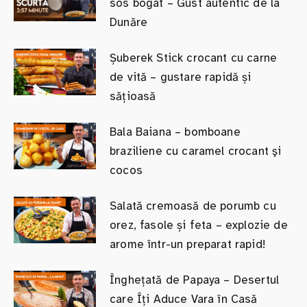
sos bogat – Gust autentic de la
Dunăre
Șuberek Stick crocant cu carne
de vită – gustare rapidă și
sățioasă
Bala Baiana – bomboane
braziliene cu caramel crocant şi
cocos
Salată cremoasă de porumb cu
orez, fasole și feta – explozie de
arome într-un preparat rapid!
Înghețată de Papaya – Desertul
care Îți Aduce Vara în Casă