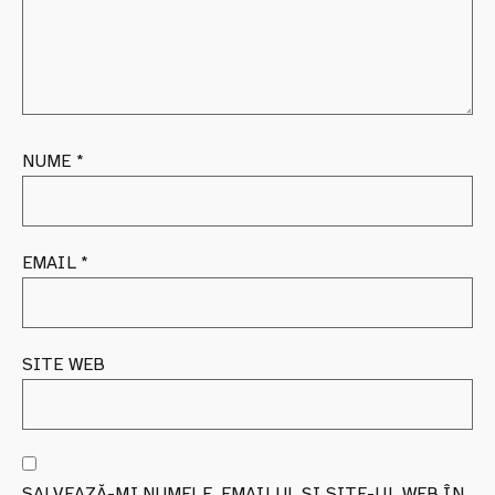
NUME
*
EMAIL
*
SITE WEB
SALVEAZĂ-MI NUMELE, EMAILUL ȘI SITE-UL WEB ÎN