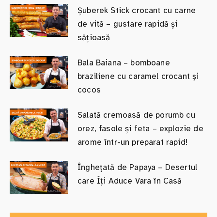
Șuberek Stick crocant cu carne
de vită – gustare rapidă și
sățioasă
Bala Baiana – bomboane
braziliene cu caramel crocant şi
cocos
Salată cremoasă de porumb cu
orez, fasole și feta – explozie de
arome într-un preparat rapid!
Înghețată de Papaya – Desertul
care Îți Aduce Vara în Casă