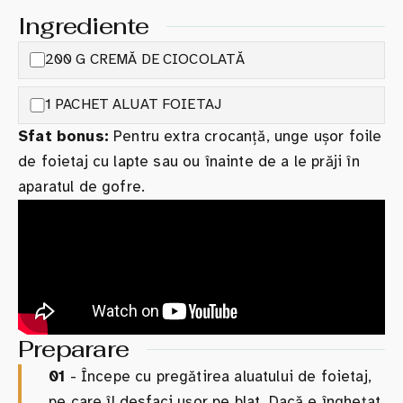
Ingrediente
200 G CREMĂ DE CIOCOLATĂ
1 PACHET ALUAT FOIETAJ
Sfat bonus:
Pentru extra crocanță, unge ușor foile
de foietaj cu lapte sau ou înainte de a le prăji în
aparatul de gofre.
Preparare
01
- Începe cu pregătirea aluatului de foietaj,
pe care îl desfaci ușor pe blat. Dacă e înghețat,