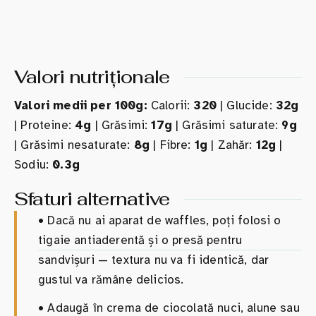
Valori nutriționale
Valori medii per 100g:
Calorii:
320
| Glucide:
32g
| Proteine:
4g
| Grăsimi:
17g
| Grăsimi saturate:
9g
| Grăsimi nesaturate:
8g
| Fibre:
1g
| Zahăr:
12g
|
Sodiu:
0.3g
Sfaturi alternative
•
Dacă nu ai aparat de waffles, poți folosi o
tigaie antiaderentă și o presă pentru
sandvișuri — textura nu va fi identică, dar
gustul va rămâne delicios.
•
Adaugă în crema de ciocolată nuci, alune sau