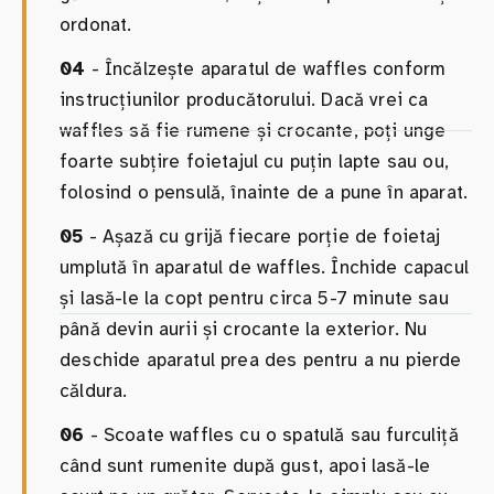
ordonat.
04
- Încălzește aparatul de waffles conform
instrucțiunilor producătorului. Dacă vrei ca
waffles să fie rumene și crocante, poți unge
foarte subțire foietajul cu puțin lapte sau ou,
folosind o pensulă, înainte de a pune în aparat.
05
- Așază cu grijă fiecare porție de foietaj
umplută în aparatul de waffles. Închide capacul
și lasă-le la copt pentru circa 5-7 minute sau
până devin aurii și crocante la exterior. Nu
deschide aparatul prea des pentru a nu pierde
căldura.
06
- Scoate waffles cu o spatulă sau furculiță
când sunt rumenite după gust, apoi lasă-le