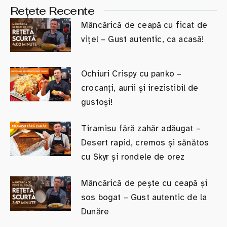
Rețete Recente
Mâncărică de ceapă cu ficat de
vițel – Gust autentic, ca acasă!
Ochiuri Crispy cu panko –
crocanți, aurii și irezistibil de
gustoși!
Tiramisu fără zahăr adăugat –
Desert rapid, cremos și sănătos
cu Skyr și rondele de orez
Mâncărică de pește cu ceapă și
sos bogat – Gust autentic de la
Dunăre