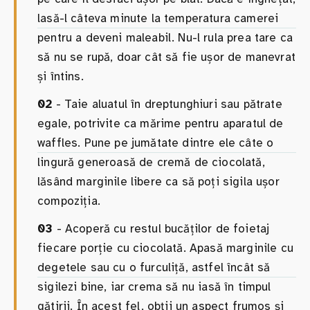
lasă-l câteva minute la temperatura camerei
pentru a deveni maleabil. Nu-l rula prea tare ca
să nu se rupă, doar cât să fie ușor de manevrat
și întins.
02
- Taie aluatul în dreptunghiuri sau pătrate
egale, potrivite ca mărime pentru aparatul de
waffles. Pune pe jumătate dintre ele câte o
lingură generoasă de cremă de ciocolată,
lăsând marginile libere ca să poți sigila ușor
compoziția.
03
- Acoperă cu restul bucăților de foietaj
fiecare porție cu ciocolată. Apasă marginile cu
degetele sau cu o furculiță, astfel încât să
sigilezi bine, iar crema să nu iasă în timpul
gătirii. În acest fel, obții un aspect frumos și