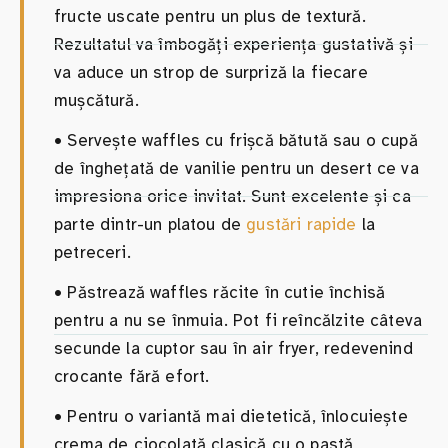
fructe uscate pentru un plus de textură.
Rezultatul va îmbogăți experiența gustativă și
va aduce un strop de surpriză la fiecare
mușcătură.
•
Servește waffles cu frișcă bătută sau o cupă
de înghețată de vanilie pentru un desert ce va
impresiona orice invitat. Sunt excelente și ca
parte dintr-un platou de
gustări rapide
la
petreceri.
•
Păstrează waffles răcite în cutie închisă
pentru a nu se înmuia. Pot fi reîncălzite câteva
secunde la cuptor sau în air fryer, redevenind
crocante fără efort.
•
Pentru o variantă mai dietetică, înlocuiește
crema de ciocolată clasică cu o pastă