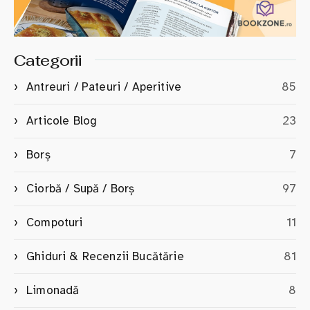
Categorii
Antreuri / Pateuri / Aperitive
85
Articole Blog
23
Borș
7
Ciorbă / Supă / Borș
97
Compoturi
11
Ghiduri & Recenzii Bucătărie
81
Limonadă
8