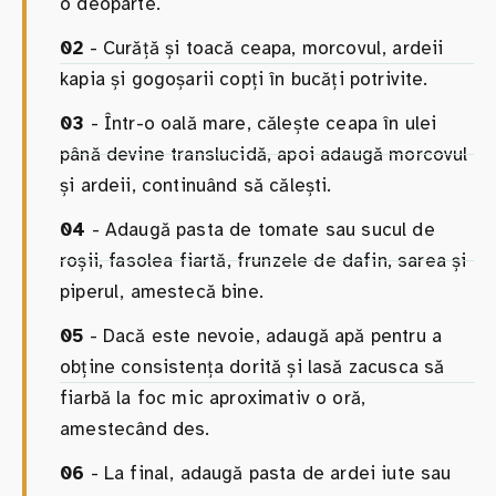
o deoparte.
02
- Curăță și toacă ceapa, morcovul, ardeii
kapia și gogoșarii copți în bucăți potrivite.
03
- Într-o oală mare, călește ceapa în ulei
până devine translucidă, apoi adaugă morcovul
și ardeii, continuând să călești.
04
- Adaugă pasta de tomate sau sucul de
roșii, fasolea fiartă, frunzele de dafin, sarea și
piperul, amestecă bine.
05
- Dacă este nevoie, adaugă apă pentru a
obține consistența dorită și lasă zacusca să
fiarbă la foc mic aproximativ o oră,
amestecând des.
06
- La final, adaugă pasta de ardei iute sau