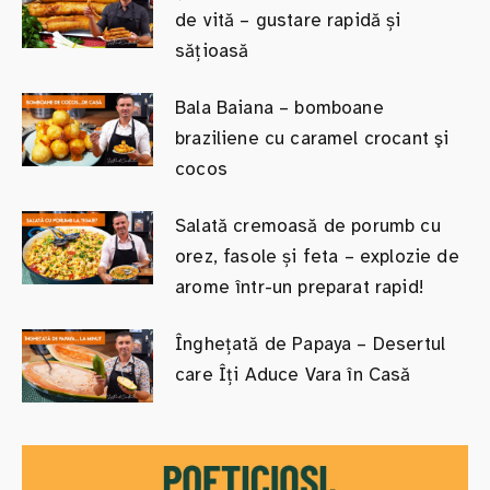
de vită – gustare rapidă și
sățioasă
Bala Baiana – bomboane
braziliene cu caramel crocant şi
cocos
Salată cremoasă de porumb cu
orez, fasole și feta – explozie de
arome într-un preparat rapid!
Înghețată de Papaya – Desertul
care Îți Aduce Vara în Casă