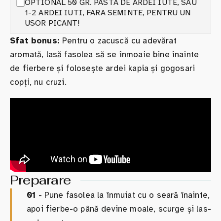
OPTIONAL 50 GR. PASTA DE ARDEI IUTE, SAU
1-2 ARDEI IUTI, FARA SEMINTE, PENTRU UN
USOR PICANT!
Sfat bonus:
Pentru o zacuscă cu adevărat
aromată, lasă fasolea să se înmoaie bine înainte
de fierbere și folosește ardei kapia și gogosari
copți, nu cruzi.
Preparare
01
- Pune fasolea la înmuiat cu o seară înainte,
apoi fierbe-o până devine moale, scurge și las-