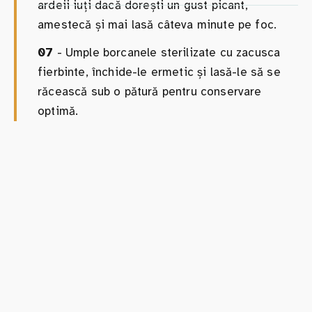
ardeii iuți dacă dorești un gust picant,
amestecă și mai lasă câteva minute pe foc.
07
- Umple borcanele sterilizate cu zacusca
fierbinte, închide-le ermetic și lasă-le să se
răcească sub o pătură pentru conservare
optimă.