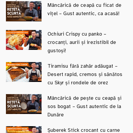
Mâncărică de ceapă cu ficat de
vițel – Gust autentic, ca acasă!
Ochiuri Crispy cu panko –
crocanți, aurii și irezistibil de
gustoși!
Tiramisu fără zahăr adăugat –
Desert rapid, cremos și sănătos
cu Skyr și rondele de orez
Mâncărică de pește cu ceapă și
sos bogat – Gust autentic de la
Dunăre
Șuberek Stick crocant cu carne