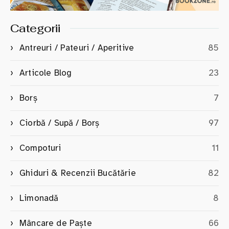
Categorii
Antreuri / Pateuri / Aperitive
85
Articole Blog
23
Borș
7
Ciorbă / Supă / Borș
97
Compoturi
11
Ghiduri & Recenzii Bucătărie
82
Limonadă
8
Mâncare de Paște
66