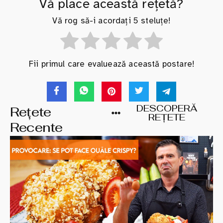
Vă place această rețetă?
Vă rog să-i acordați 5 steluțe!
Fii primul care evaluează această postare!
DESCOPERĂ
Rețete
REȚETE
Recente