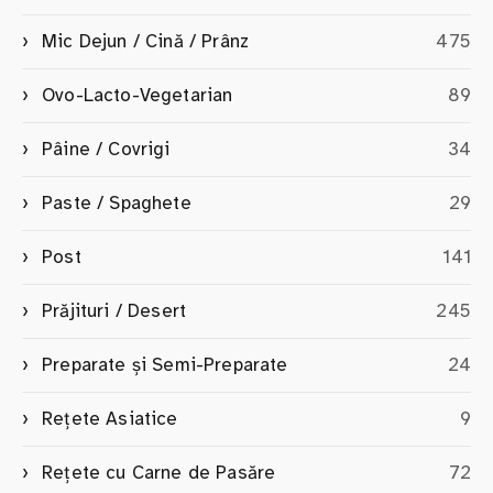
Mic Dejun / Cină / Prânz
475
Ovo-Lacto-Vegetarian
89
Pâine / Covrigi
34
Paste / Spaghete
29
Post
141
Prăjituri / Desert
245
Preparate și Semi-Preparate
24
Rețete Asiatice
9
Rețete cu Carne de Pasăre
72