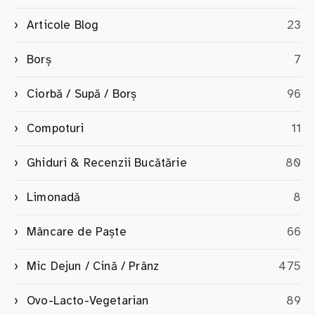
Articole Blog
23
Borș
7
Ciorbă / Supă / Borș
96
Compoturi
11
Ghiduri & Recenzii Bucătărie
80
Limonadă
8
Mâncare de Paște
66
Mic Dejun / Cină / Prânz
475
Ovo-Lacto-Vegetarian
89