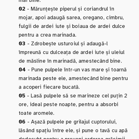
mai bine.
02
- Mărunțește piperul și coriandrul în
mojar, apoi adaugă sarea, oregano, cimbru,
fulgii de ardei iute și boiaua de ardei dulce
pentru a crea marinada.
03
- Zdrobește usturoiul și adaugă-l
împreună cu dulceața de ardei iute și uleiul
de măsline în marinadă, amestecând bine.
04
- Pune pulpele într-un vas mare și toarnă
marinada peste ele, amestecând bine pentru
a acoperi fiecare bucată.
05
- Lasă pulpele să se marineze cel puțin 2
ore, ideal peste noapte, pentru a absorbi
toate aromele.
06
- Așază pulpele pe grilajul cuptorului,
lăsând spațiu între ele, și pune o tavă cu apă