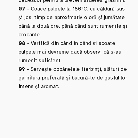
dedesubt pentru a preveni arderea grăsimii.
07
- Coace pulpele la 180°C, cu căldură sus
și jos, timp de aproximativ o oră și jumătate
până la două ore, până când sunt rumenite și
crocante.
08
- Verifică din când în când și scoate
pulpele mai devreme dacă observi că s-au
rumenit suficient.
09
- Servește copănelele fierbinți, alături de
garnitura preferată și bucură-te de gustul lor
intens și aromat.