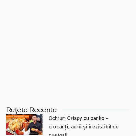
Rețete Recente
Ochiuri Crispy cu panko –
crocanți, aurii și irezistibil de
gustoși!