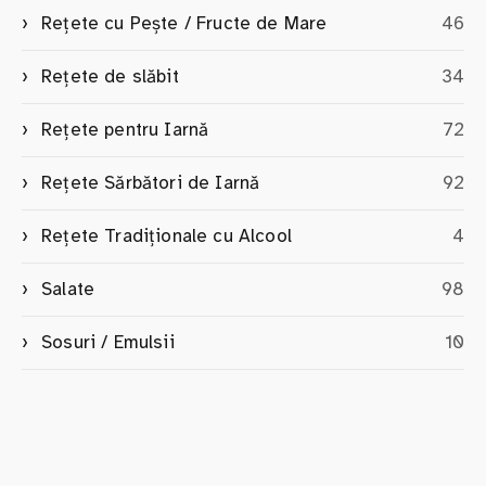
Rețete cu Pește / Fructe de Mare
46
Rețete de slăbit
34
Rețete pentru Iarnă
72
Rețete Sărbători de Iarnă
92
Rețete Tradiționale cu Alcool
4
Salate
98
Sosuri / Emulsii
10