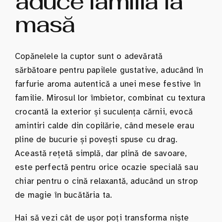
aduce familia la
masă
Copănelele la cuptor sunt o adevărată
sărbătoare pentru papilele gustative, aducând în
farfurie aroma autentică a unei mese festive în
familie. Mirosul lor îmbietor, combinat cu textura
crocantă la exterior și suculența cărnii, evocă
amintiri calde din copilărie, când mesele erau
pline de bucurie și povești spuse cu drag.
Această rețetă simplă, dar plină de savoare,
este perfectă pentru orice ocazie specială sau
chiar pentru o cină relaxantă, aducând un strop
de magie în bucătăria ta.
Hai să vezi cât de ușor poți transforma niște