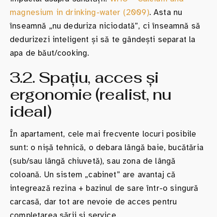
magnesium in drinking-water (2009)
. Asta nu
înseamnă „nu deduriza niciodată”, ci înseamnă să
dedurizezi inteligent și să te gândești separat la
apa de băut/cooking.
3.2. Spațiu, acces și
ergonomie (realist, nu
ideal)
În apartament, cele mai frecvente locuri posibile
sunt: o nișă tehnică, o debara lângă baie, bucătăria
(sub/sau lângă chiuvetă), sau zona de lângă
coloană. Un sistem „cabinet” are avantaj că
integrează rezina + bazinul de sare într-o singură
carcasă, dar tot are nevoie de acces pentru
completarea sării și service.