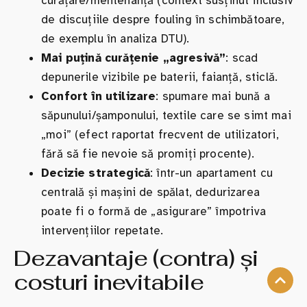
curățare/mentenanță (context susținut inclusiv
de discuțiile despre fouling în schimbătoare,
de exemplu în analiza DTU).
Mai puțină curățenie „agresivă”
: scad
depunerile vizibile pe baterii, faianță, sticlă.
Confort în utilizare
: spumare mai bună a
săpunului/șamponului, textile care se simt mai
„moi” (efect raportat frecvent de utilizatori,
fără să fie nevoie să promiți procente).
Decizie strategică
: într-un apartament cu
centrală și mașini de spălat, dedurizarea
poate fi o formă de „asigurare” împotriva
intervențiilor repetate.
Dezavantaje (contra) și
costuri inevitabile