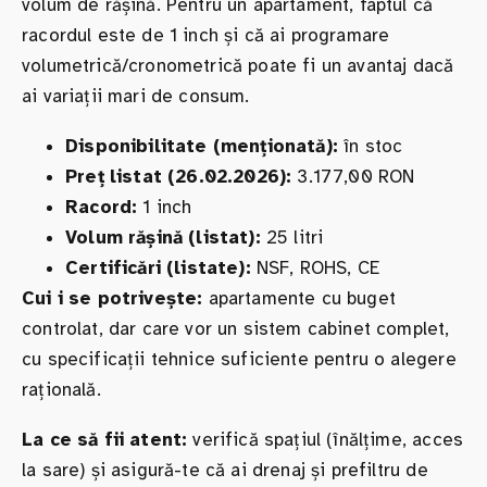
volum de rășină. Pentru un apartament, faptul că
racordul este de 1 inch și că ai programare
volumetrică/cronometrică poate fi un avantaj dacă
ai variații mari de consum.
Disponibilitate (menționată):
în stoc
Preț listat (26.02.2026):
3.177,00 RON
Racord:
1 inch
Volum rășină (listat):
25 litri
Certificări (listate):
NSF, ROHS, CE
Cui i se potrivește:
apartamente cu buget
controlat, dar care vor un sistem cabinet complet,
cu specificații tehnice suficiente pentru o alegere
rațională.
La ce să fii atent:
verifică spațiul (înălțime, acces
la sare) și asigură-te că ai drenaj și prefiltru de