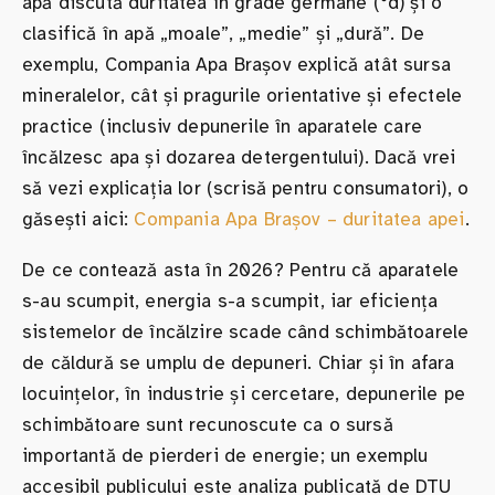
apă discută duritatea în grade germane (°d) și o
clasifică în apă „moale”, „medie” și „dură”. De
exemplu, Compania Apa Brașov explică atât sursa
mineralelor, cât și pragurile orientative și efectele
practice (inclusiv depunerile în aparatele care
încălzesc apa și dozarea detergentului). Dacă vrei
să vezi explicația lor (scrisă pentru consumatori), o
găsești aici:
Compania Apa Brașov – duritatea apei
.
De ce contează asta în 2026? Pentru că aparatele
s-au scumpit, energia s-a scumpit, iar eficiența
sistemelor de încălzire scade când schimbătoarele
de căldură se umplu de depuneri. Chiar și în afara
locuințelor, în industrie și cercetare, depunerile pe
schimbătoare sunt recunoscute ca o sursă
importantă de pierderi de energie; un exemplu
accesibil publicului este analiza publicată de DTU