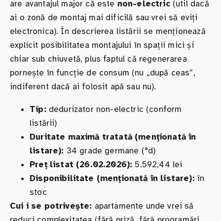
are avantajul major că este
non-electric
(util dacă
ai o zonă de montaj mai dificilă sau vrei să eviți
electronica). În descrierea listării se menționează
explicit posibilitatea montajului în spații mici și
chiar sub chiuvetă, plus faptul că regenerarea
pornește în funcție de consum (nu „după ceas”,
indiferent dacă ai folosit apă sau nu).
Tip:
dedurizator non-electric (conform
listării)
Duritate maximă tratată (menționată în
listare):
34 grade germane (°d)
Preț listat (26.02.2026):
5.592,44 lei
Disponibilitate (menționată în listare):
în
stoc
Cui i se potrivește:
apartamente unde vrei să
reduci complexitatea (fără priză, fără programări