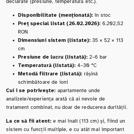
declarate (presiune, temperatură etc.).
Disponibilitate (menționată):
în stoc
Preț special listat (26.02.2026):
6.202,52
RON
Dimensiuni sistem (listate):
35 × 52 × 113
cm
Presiune de lucru (listată):
2–6 bar
Temperatură (listată):
4–30 °C
Metodă filtrare (listată):
rășină
schimbătoare de ioni
Cui i se potrivește:
apartamente unde
analizele/experiența arată că ai nevoie de
tratament combinat, nu doar de reducerea durității.
La ce să fii atent:
e mai înalt (113 cm) și, fiind un
sistem cu funcții multiple, e cu atât mai important