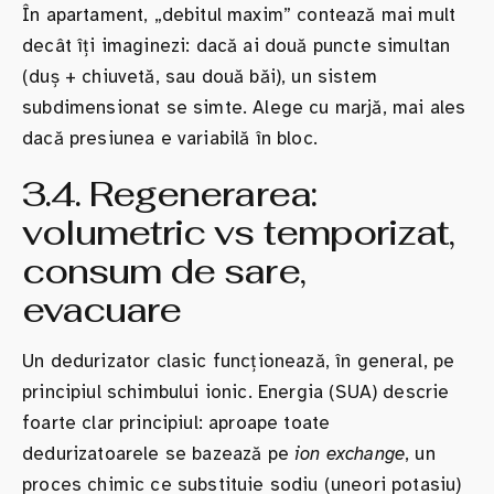
În apartament, „debitul maxim” contează mai mult
decât îți imaginezi: dacă ai două puncte simultan
(duș + chiuvetă, sau două băi), un sistem
subdimensionat se simte. Alege cu marjă, mai ales
dacă presiunea e variabilă în bloc.
3.4. Regenerarea:
volumetric vs temporizat,
consum de sare,
evacuare
Un dedurizator clasic funcționează, în general, pe
principiul schimbului ionic. Energia (SUA) descrie
foarte clar principiul: aproape toate
dedurizatoarele se bazează pe
ion exchange
, un
proces chimic ce substituie sodiu (uneori potasiu)