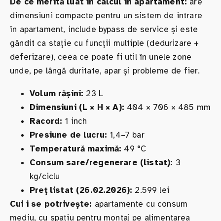
De ce merită luat în calcul în apartament:
are
dimensiuni compacte pentru un sistem de intrare
în apartament, include bypass de service și este
gândit ca stație cu funcții multiple (dedurizare +
deferizare), ceea ce poate fi util în unele zone
unde, pe lângă duritate, apar și probleme de fier.
Volum rășini:
23 L
Dimensiuni (L × H × A):
404 × 706 × 485 mm
Racord:
1 inch
Presiune de lucru:
1,4–7 bar
Temperatură maximă:
49 °C
Consum sare/regenerare (listat):
3
kg/ciclu
Preț listat (26.02.2026):
2.599 lei
Cui i se potrivește:
apartamente cu consum
mediu, cu spațiu pentru montaj pe alimentarea