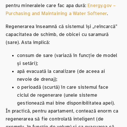
pentru mineralele care fac apa dură:
Energy.gov –
Purchasing and Maintaining a Water Softener
.
Regenerarea înseamnă că sistemul își „reîncarcă”
capacitatea de schimb, de obicei cu saramură
(sare). Asta implică:
consum de sare (variază în funcție de model
și setări);
apă evacuată la canalizare (de aceea ai
nevoie de drenaj);
o perioadă (scurtă) în care sistemul face
ciclul de regenerare (unele sisteme
gestionează mai bine disponibilitatea apei).
În practică, pentru apartament, contează enorm ca
regenerarea să fie controlată inteligent (de
exemplu, în funcție de volum) și ca evacuarea să