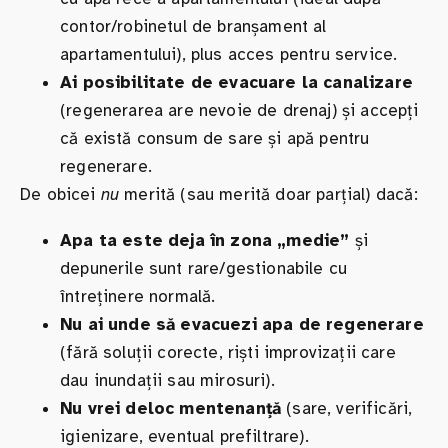
contor/robinetul de branșament al
apartamentului), plus acces pentru service.
Ai posibilitate de evacuare la canalizare
(regenerarea are nevoie de drenaj) și accepți
că există consum de sare și apă pentru
regenerare.
De obicei
nu
merită (sau merită doar parțial) dacă:
Apa ta este deja în zona „medie”
și
depunerile sunt rare/gestionabile cu
întreținere normală.
Nu ai unde să evacuezi apa de regenerare
(fără soluții corecte, riști improvizații care
dau inundații sau mirosuri).
Nu vrei deloc mentenanță
(sare, verificări,
igienizare, eventual prefiltrare).