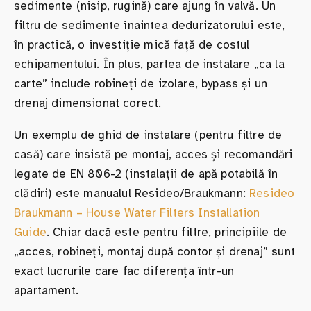
sedimente (nisip, rugină) care ajung în valvă. Un
filtru de sedimente înaintea dedurizatorului este,
în practică, o investiție mică față de costul
echipamentului. În plus, partea de instalare „ca la
carte” include robineți de izolare, bypass și un
drenaj dimensionat corect.
Un exemplu de ghid de instalare (pentru filtre de
casă) care insistă pe montaj, acces și recomandări
legate de EN 806-2 (instalații de apă potabilă în
clădiri) este manualul Resideo/Braukmann:
Resideo
Braukmann – House Water Filters Installation
Guide
. Chiar dacă este pentru filtre, principiile de
„acces, robineți, montaj după contor și drenaj” sunt
exact lucrurile care fac diferența într-un
apartament.