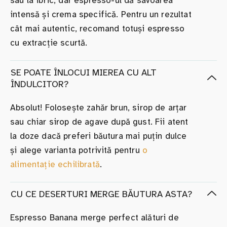
sau la ibric, dar espresso-ul dă savoarea
intensă și crema specifică. Pentru un rezultat
cât mai autentic, recomand totuși espresso
cu extracție scurtă.
SE POATE ÎNLOCUI MIEREA CU ALT
ÎNDULCITOR?
Absolut! Folosește zahăr brun, sirop de arțar
sau chiar sirop de agave după gust. Fii atent
la doze dacă preferi băutura mai puțin dulce
și alege varianta potrivită pentru
o
alimentație echilibrată
.
CU CE DESERTURI MERGE BĂUTURA ASTA?
Espresso Banana merge perfect alături de