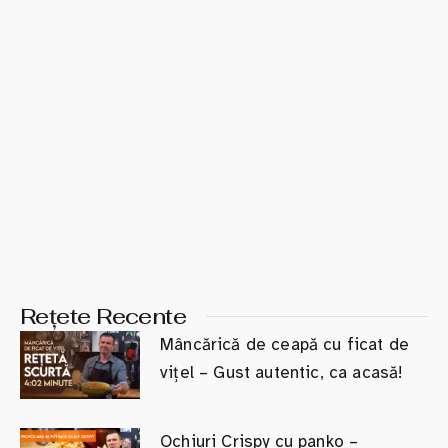
Rețete Recente
Mâncărică de ceapă cu ficat de
vițel – Gust autentic, ca acasă!
Ochiuri Crispy cu panko –