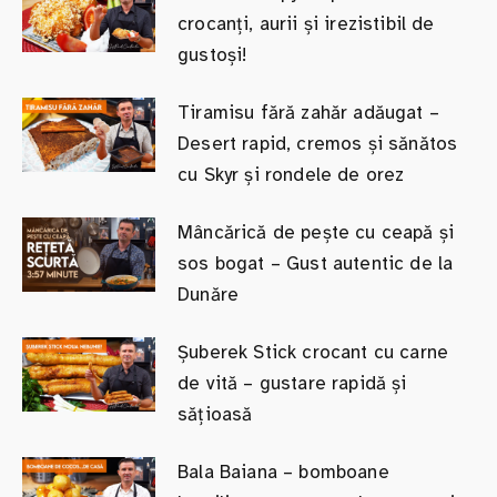
crocanți, aurii și irezistibil de
gustoși!
Tiramisu fără zahăr adăugat –
Desert rapid, cremos și sănătos
cu Skyr și rondele de orez
Mâncărică de pește cu ceapă și
sos bogat – Gust autentic de la
Dunăre
Șuberek Stick crocant cu carne
de vită – gustare rapidă și
sățioasă
Bala Baiana – bomboane