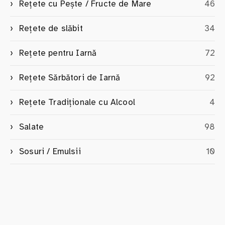
Rețete cu Pește / Fructe de Mare
46
Rețete de slăbit
34
Rețete pentru Iarnă
72
Rețete Sărbători de Iarnă
92
Rețete Tradiționale cu Alcool
4
Salate
98
Sosuri / Emulsii
10