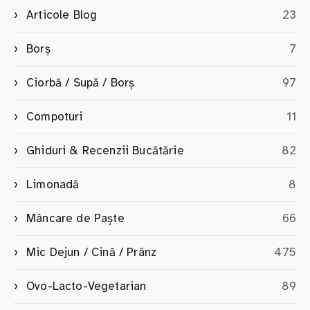
Articole Blog
23
Borș
7
Ciorbă / Supă / Borș
97
Compoturi
11
Ghiduri & Recenzii Bucătărie
82
Limonadă
8
Mâncare de Paște
66
Mic Dejun / Cină / Prânz
475
Ovo-Lacto-Vegetarian
89