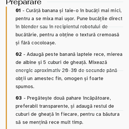
Preparare
01
- Curăță banana și taie-o în bucăți mai mici,
pentru a se mixa mai ușor. Pune bucățile direct
în blender sau în recipientul robotului de
bucătărie, pentru a obține o textură cremoasă
și fără cocoloașe.
02
- Adaugă peste banană laptele rece, mierea
de albine și 5 cuburi de gheață. Mixează
energic aproximativ 20–30 de secunde până
obții un amestec fin, omogen și foarte
spumos.
03
- Pregătește două pahare încăpătoare,
preferabil transparente, și adaugă restul de
cuburi de gheață în fiecare, pentru ca băutura
să se mențină rece mult timp.