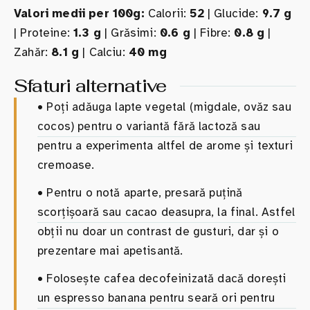
Valori medii per 100g:
Calorii:
52
| Glucide:
9.7 g
| Proteine:
1.3 g
| Grăsimi:
0.6 g
| Fibre:
0.8 g
|
Zahăr:
8.1 g
| Calciu:
40 mg
Sfaturi alternative
•
Poți adăuga lapte vegetal (migdale, ovăz sau
cocos) pentru o variantă fără lactoză sau
pentru a experimenta altfel de arome și texturi
cremoase.
•
Pentru o notă aparte, presară puțină
scorțișoară sau cacao deasupra, la final. Astfel
obții nu doar un contrast de gusturi, dar și o
prezentare mai apetisantă.
•
Folosește cafea decofeinizată dacă dorești
un espresso banana pentru seară ori pentru