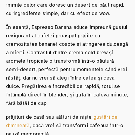
inimile celor care doresc un desert de băut rapid,
cu ingrediente simple, dar cu efect de wow.
În esență, Espresso Banana aduce împreună gustul
revigorant al cafelei proaspăt prăjite cu
cremozitatea bananei coapte și atingerea dulceagă
a mierii. Contrastul dintre crema cold brew și
aromele tropicale o transformă într-o băutură
semi-desert, perfectă pentru momentele când vrei
răsfăț, dar nu vrei să alegi între cafea și ceva
dulce. Pregătirea e incredibil de rapidă, totul se
întâmplă direct în blender, și gata în câteva minute,
fără bătăi de cap.
prăjituri de casă sau alături de niște
gustări de
dimineață
, dacă vrei să transformi cafeaua într-o
pauză memorabilă.