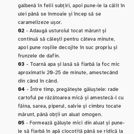
galbenă în felii subțiri, apoi pune-le la călit în
ulei până se înmoaie și încep să se
caramelizeze ușor.
02
- Adaugă usturoiul tocat mărunt și
continuă să călești pentru câteva minute,
apoi pune roșiile decojite în suc propriu și
frunzele de dafin.
03
- Toarnă apa și lasă să fiarbă la foc mic
aproximativ 20-25 de minute, amestecând
din când în când.
04
- Între timp, pregătește găluștele: rade
cartoful pe răzătoarea mică și amestecă-l cu
făina, sarea, piperul, salvie și cimbru tocate
mărunt, până obții un aluat omogen.
05
- Formează găluște mici din aluat și pune-
le să fiarbă în apă clocotită până se ridică la