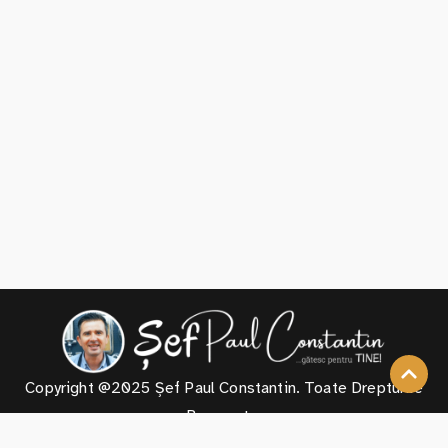
Copyright @2025 Șef Paul Constantin. Toate Drepturile
Rezervate.