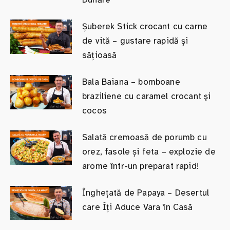
Șuberek Stick crocant cu carne
de vită – gustare rapidă și
sățioasă
Bala Baiana – bomboane
braziliene cu caramel crocant şi
cocos
Salată cremoasă de porumb cu
orez, fasole și feta – explozie de
arome într-un preparat rapid!
Înghețată de Papaya – Desertul
care Îți Aduce Vara în Casă