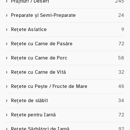
Prăjituri / Desert
245
Preparate și Semi-Preparate
24
Rețete Asiatice
9
Rețete cu Carne de Pasăre
72
Rețete cu Carne de Porc
58
Rețete cu Carne de Vită
32
Rețete cu Pește / Fructe de Mare
46
Rețete de slăbit
34
Rețete pentru Iarnă
72
Rețete Sărbători de Iarnă
92