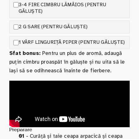
3-4 FIRE CIMBRU LĂMÂIOS (PENTRU
GĂLUȘTE)
2 G SARE (PENTRU GĂLUȘTE)
1 VÂRF LINGURIȚĂ PIPER (PENTRU GĂLUȘTE)
Sfat bonus:
Pentru un plus de aromă, adaugă
puțin cimbru proaspăt în găluște și nu uita să le
lași să se odihnească înainte de fierbere.
Preparare
01
- Curăță și taie ceapa arpacică și ceapa