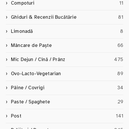
Compoturi
11
Ghiduri & Recenzii Bucătărie
81
Limonadă
8
Mâncare de Paște
66
Mic Dejun / Cină / Prânz
475
Ovo-Lacto-Vegetarian
89
Pâine / Covrigi
34
Paste / Spaghete
29
Post
141