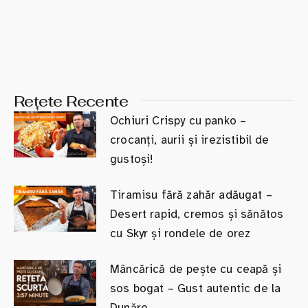
Rețete Recente
Ochiuri Crispy cu panko –
crocanți, aurii și irezistibil de
gustoși!
Tiramisu fără zahăr adăugat –
Desert rapid, cremos și sănătos
cu Skyr și rondele de orez
Mâncărică de pește cu ceapă și
sos bogat – Gust autentic de la
Dunăre