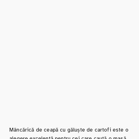
Mâncărică de ceapă cu găluște de cartofi este o
alegere excelentă pentru cei care caută o masă