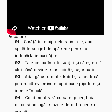
Preparare
01
- Curăță bine pipotele și inimile, apoi
spală-le sub jet de apă rece pentru a
îndepărta impuritățile.
02
- Taie ceapa în felii subțiri și călește-o în
ulei până devine translucidă și ușor aurie.
03
- Adaugă usturoiul zdrobit și amestecă
pentru câteva minute, apoi pune pipotele și
inimile în oală.
04
- Condimentează cu sare, piper, boia
dulce și adaugă frunzele de dafin pentru
aromă.