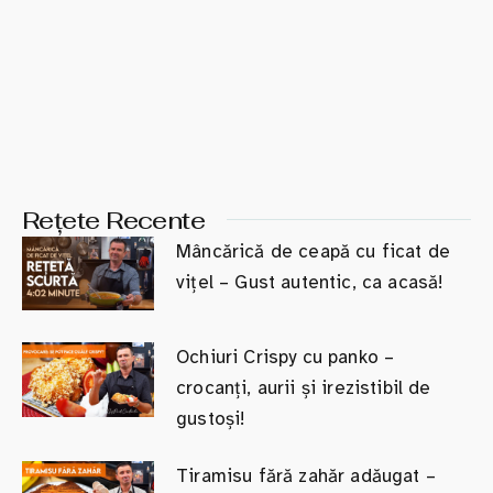
Rețete Recente
Mâncărică de ceapă cu ficat de
vițel – Gust autentic, ca acasă!
Ochiuri Crispy cu panko –
crocanți, aurii și irezistibil de
gustoși!
Tiramisu fără zahăr adăugat –