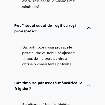
extravirgin pentru o variantă mai
sănătoasă.
Pot înlocui sucul de roșii cu roșii
proaspete?
Da, poți folosi roșii proaspete
pasate, dar va trebui să ajustezi
timpul de fierbere pentru a
obține o consistență potrivită.
Cât timp se păstrează mâncărică la
frigider?
Se păstrează bine în frigider