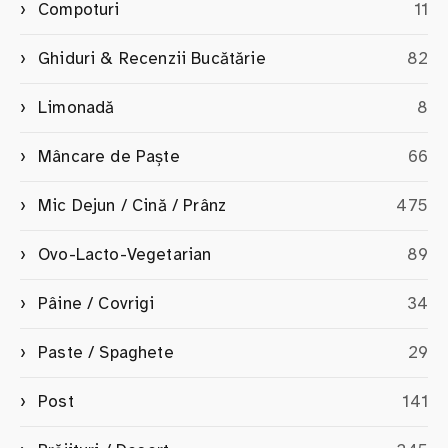
Compoturi
11
Ghiduri & Recenzii Bucătărie
82
Limonadă
8
Mâncare de Paște
66
Mic Dejun / Cină / Prânz
475
Ovo-Lacto-Vegetarian
89
Pâine / Covrigi
34
Paste / Spaghete
29
Post
141