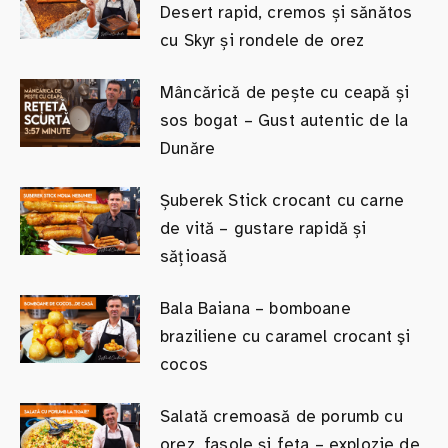
Desert rapid, cremos și sănătos
cu Skyr și rondele de orez
Mâncărică de pește cu ceapă și
sos bogat – Gust autentic de la
Dunăre
Șuberek Stick crocant cu carne
de vită – gustare rapidă și
sățioasă
Bala Baiana – bomboane
braziliene cu caramel crocant şi
cocos
Salată cremoasă de porumb cu
orez, fasole și feta – explozie de