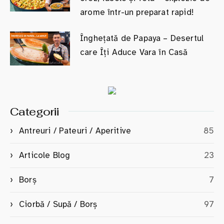
arome într-un preparat rapid!
Înghețată de Papaya – Desertul
care Îți Aduce Vara în Casă
Categorii
Antreuri / Pateuri / Aperitive
85
Articole Blog
23
Borș
7
Ciorbă / Supă / Borș
97