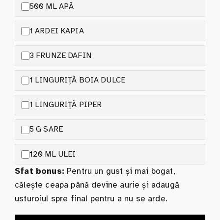
500 ML APĂ
1 ARDEI KAPIA
3 FRUNZE DAFIN
1 LINGURIȚĂ BOIA DULCE
1 LINGURIȚĂ PIPER
5 G SARE
120 ML ULEI
Sfat bonus:
Pentru un gust și mai bogat,
călește ceapa până devine aurie și adaugă
usturoiul spre final pentru a nu se arde.